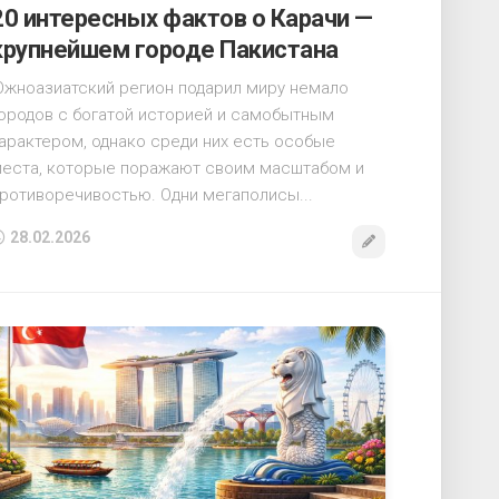
20 интересных фактов о Карачи —
крупнейшем городе Пакистана
жноазиатский регион подарил миру немало
ородов с богатой историей и самобытным
арактером, однако среди них есть особые
еста, которые поражают своим масштабом и
ротиворечивостью. Одни мегаполисы...
28.02.2026