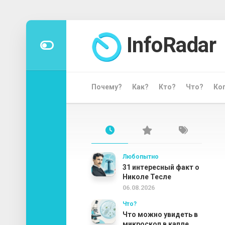
Перейти
к
InfoRadar
содержанию
Почему?
Как?
Кто?
Что?
Ко
Любопытно
31 интересный факт о
Николе Тесле
06.08.2026
Что?
Что можно увидеть в
микроскоп в капле