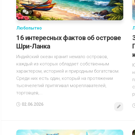
0
Любопытно
16 интересных фактов об острове
Шри-Ланка
Индийский океан хранит немало островов,
каждый из которых обладает собственным
Ю
характером, историей и природным богатством.
н
Среди них есть один, который на протяжении
п
тысячелетий притягивал мореплавателей,
с
торговцев,...
р
02.06.2026