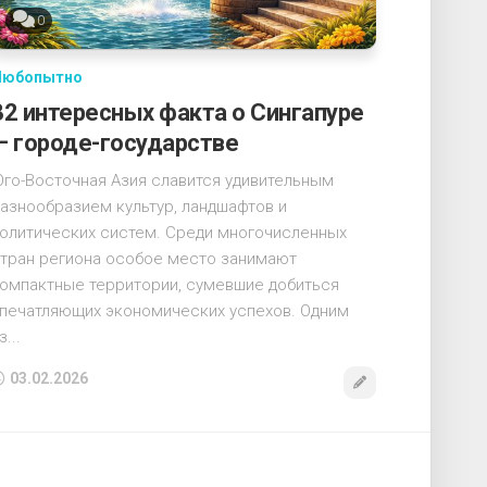
0
Любопытно
32 интересных факта о Сингапуре
— городе-государстве
го-Восточная Азия славится удивительным
азнообразием культур, ландшафтов и
олитических систем. Среди многочисленных
тран региона особое место занимают
омпактные территории, сумевшие добиться
печатляющих экономических успехов. Одним
з...
03.02.2026