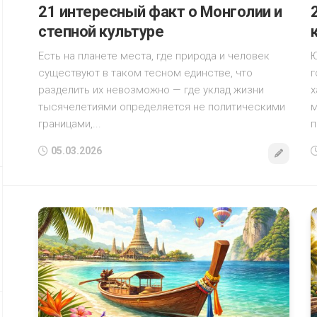
21 интересный факт о Монголии и
степной культуре
Есть на планете места, где природа и человек
Ю
существуют в таком тесном единстве, что
г
разделить их невозможно — где уклад жизни
х
тысячелетиями определяется не политическими
м
границами,...
п
05.03.2026