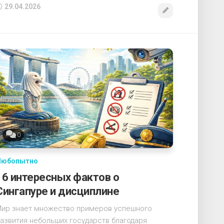
29.04.2026
0
Любопытно
16 интересных фактов о
Сингапуре и дисциплине
ир знает множество примеров успешного
азвития небольших государств благодаря