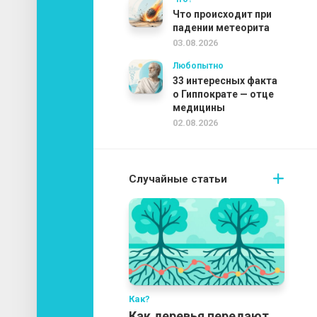
Что происходит при
падении метеорита
03.08.2026
Любопытно
33 интересных факта
о Гиппократе — отце
медицины
02.08.2026
Случайные статьи
Как?
Как деревья передают