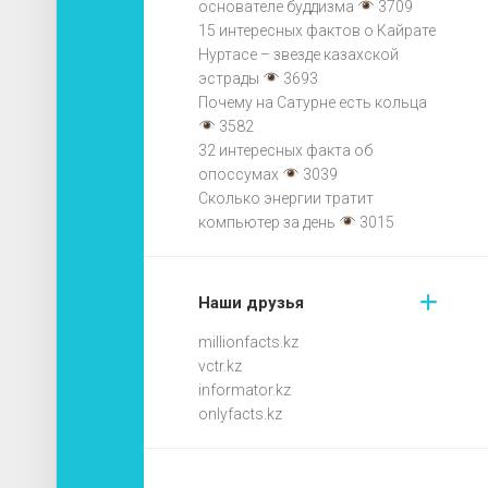
основателе буддизма
3709
15 интересных фактов о Кайрате
Нуртасе – звезде казахской
эстрады
3693
Почему на Сатурне есть кольца
3582
32 интересных факта об
опоссумах
3039
Сколько энергии тратит
компьютер за день
3015
Наши друзья
millionfacts.kz
vctr.kz
informator.kz
onlyfacts.kz