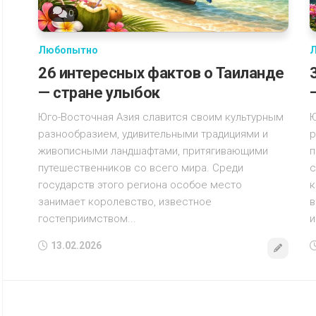
0
Любопытно
26 интересных фактов о Таиланде
— стране улыбок
Юго-Восточная Азия славится своим культурным
Ю
разнообразием, удивительными традициями и
р
живописными ландшафтами, притягивающими
п
путешественников со всего мира. Среди
с
государств этого региона особое место
к
занимает королевство, известное
в
гостеприимством...
и
13.02.2026