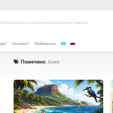
Информационно-познавательный интернет-журнал
гда?
Сколько?
Любопытно
Помечено:
Азия