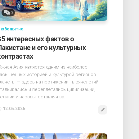
0
Любопытно
35 интересных фактов о
Пакистане и его культурных
контрастах
жная Азия является одним из наиболее
асыщенных историей и культурой регионов
ланеты — здесь на протяжении тысячелетий
талкивались и переплетались цивилизации,
елигии и народы, оставляя за...
12.05.2026