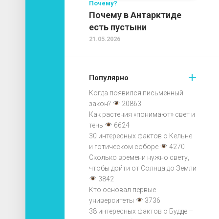
Почему?
Почему в Антарктиде
есть пустыни
21.05.2026
Популярно
Когда появился письменный
закон?
20863
Как растения «понимают» свет и
тень
6624
30 интересных фактов о Кельне
и готическом соборе
4270
Сколько времени нужно свету,
чтобы дойти от Солнца до Земли
3842
Кто основал первые
университеты
3736
38 интересных фактов о Будде –