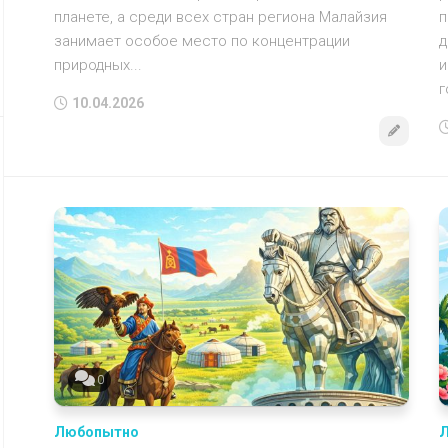
планете, а среди всех стран региона Малайзия
п
занимает особое место по концентрации
д
природных...
и
г
10.04.2026
0
Любопытно