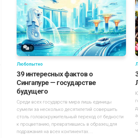
0
Любопытно
39 интересных фактов о
Сингапуре — государстве
будущего
Ю
г
Среди всех государств мира лишь единицы
д
сумели за несколько десятилетий совершить
а
столь головокружительный переход от бедности
с
к процветанию, превратившись в образец для
ч
подражания на всех континентах....