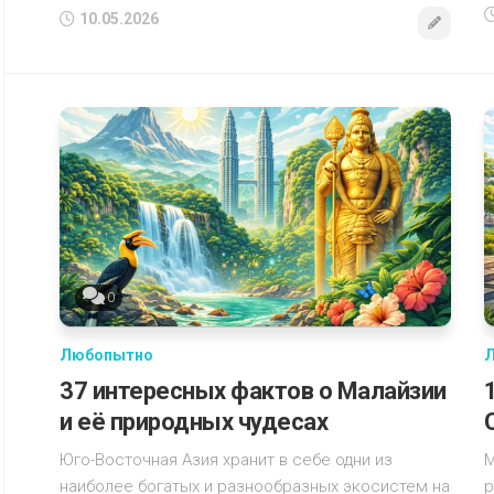
10.05.2026
0
Любопытно
37 интересных фактов о Малайзии
и её природных чудесах
Юго-Восточная Азия хранит в себе одни из
М
наиболее богатых и разнообразных экосистем на
р