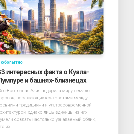
0
Любопытно
33 интересных факта о Куала-
Лумпуре и башнях-близнецах
го-Восточная Азия подарила миру немало
ородов, поражающих контрастами между
ревними традициями и ультрасовременной
рхитектурой, однако лишь единицы из них
умели создать настолько узнаваемый облик,
то их...