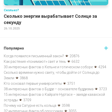
Сколько?
Сколько энергии вырабатывает Солнце за
секунду
26.10.2025
Популярно
Когда появился письменный закон?
20876
Как растения «понимают» свет и тень
6632
30 интересных фактов о Кельне и готическом соборе
4294
Сколько времени нужно свету, чтобы дойти от Солнца до
Земли
3868
Кто основал первые университеты
3751
38 интересных фактов о Будде – основателе буддизма
3723
15 интересных фактов о Кайрате Нуртасе – звезде казахской
эстрады
3709
Почему на Сатурне есть кольца
3598
32 интересных факта об опоссумах
3055