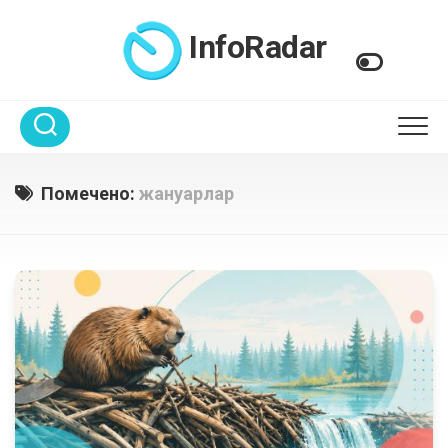
Перейти
к
InfoRadar
содержанию
Помечено:
жануарлар