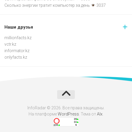
Сколько энергии тратит компьютер за день
3037
Наши друзья
millionfacts.kz
vctr.kz
informator.kz
onlyfacts.kz
InfoRadar © 2026. Все права защищены.
На платформе
WordPress
. Тема от
Alx
.