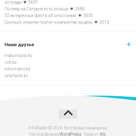
эстрады
3691
Почему на Сатурне есть кольца
3580
32 интересных факта об опоссумах
3035
Сколько энергии тратит компьютер за день
3013
Наши друзья
millionfacts.kz
vctr.kz
informator.kz
onlyfacts.kz
InfoRadar © 2026. Все права защищены.
На платформе
WordPress
. Тема от
Alx
.