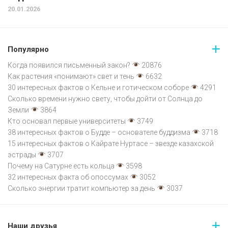
20.01.2026
Популярно
Когда появился письменный закон?
20876
Как растения «понимают» свет и тень
6632
30 интересных фактов о Кельне и готическом соборе
4291
Сколько времени нужно свету, чтобы дойти от Солнца до
Земли
3864
Кто основал первые университеты
3749
38 интересных фактов о Будде – основателе буддизма
3718
15 интересных фактов о Кайрате Нуртасе – звезде казахской
эстрады
3707
Почему на Сатурне есть кольца
3598
32 интересных факта об опоссумах
3052
Сколько энергии тратит компьютер за день
3037
Наши друзья