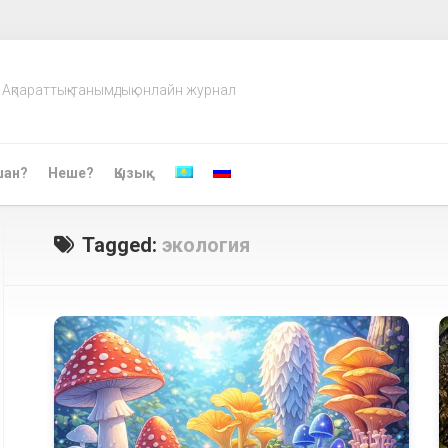
Ақпараттық-танымдық онлайн журнал
шан?
Неше?
Қызық
Tagged:
экология