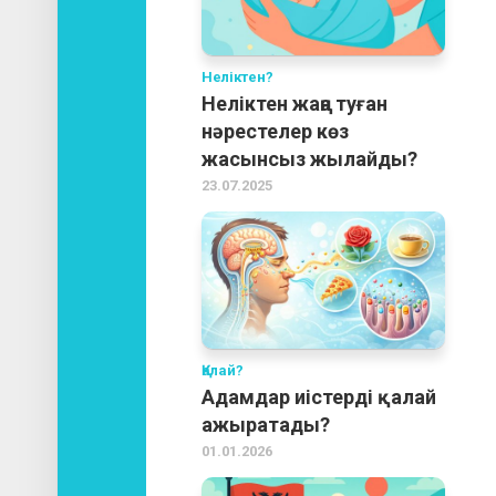
Неліктен?
Неліктен жаңа туған
нәрестелер көз
жасынсыз жылайды?
23.07.2025
Қалай?
Адамдар иістерді қалай
ажыратады?
01.01.2026