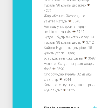
туралы 30 қызықты деректер
4276
Жарық Күннен Жерге қанша
уақытта жетеді?
3848
Алғашқы университеттердің
негізін салған кім
3742
Будда – буддизм негізін қалаушы
туралы 38 қызықты дерек
3712
Қайрат Нұртастың өмірінен 15
қызықты дерек – қазақ
эстрадасының жұлдызы
3697
Неліктен Сатурнның сақиналары
бар?
3590
Опоссумдар туралы 32 қызықты
фактілер
3044
Компьютер күніне қанша энергия
жұмсайды?
3025
Біздің достарымыз