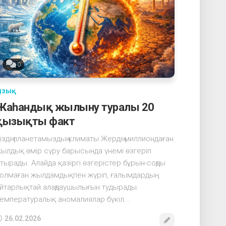
0
ызық
Жаһандық жылыну туралы 20
қызықты факт
іздің планетамыздың климаты Жердің миллиондаған
ылдық өмір сүру барысында үнемі өзгеріп
тырады. Алайда қазіргі өзгерістер бұрын-соңды
олмаған жылдамдықпен жүріп, ғалымдардың
йтарлықтай алаңдаушылығын тудырады.
емпературалық аномалиялар бүкіл...
26.02.2026