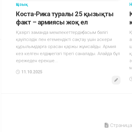
Қызық
Коста-Рика туралы 25 қызықты
факт – армиясы жоқ ел
Қазіргі заманда мемлекеттердің басым бөлігі
Қ
қауіпсіздік пен егемендікті сақтау үшін әскери
а
құрылымдарға орасан қаржы жұмсайды. Армия
ш
кез келген елдің негізгі тірегі саналады. Алайда бұл
қ
ережеден ерекше...
э
м
11.10.2025
Страница 