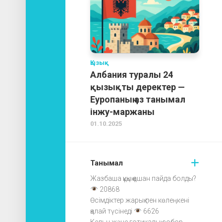
Қызық
Албания туралы 24
қызықты деректер —
Еуропаның аз танымал
інжу-маржаны
01.10.2025
Танымал
Жазбаша құқық қашан пайда болды?
20868
Өсімдіктер жарық пен көлеңкені
қалай түсінеді
6626
Кельн және готикалық собор