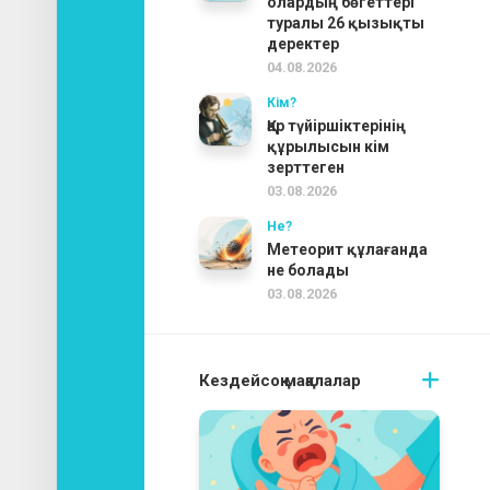
олардың бөгеттері
туралы 26 қызықты
деректер
04.08.2026
Кім?
Қар түйіршіктерінің
құрылысын кім
зерттеген
03.08.2026
Не?
Метеорит құлағанда
не болады
03.08.2026
Кездейсоқ мақалалар