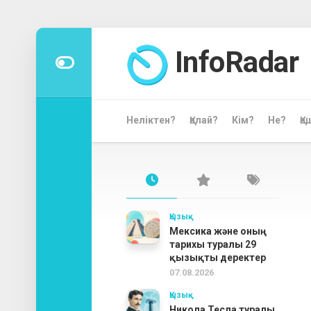
Skip
to
InfoRadar
content
Неліктен?
Қалай?
Кім?
Не?
Қа
Қызық
Мексика және оның
тарихы туралы 29
қызықты деректер
07.08.2026
Қызық
Никола Тесла туралы