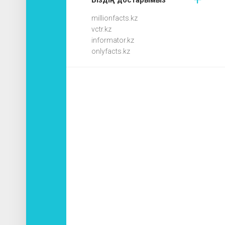
millionfacts.kz
vctr.kz
informator.kz
onlyfacts.kz