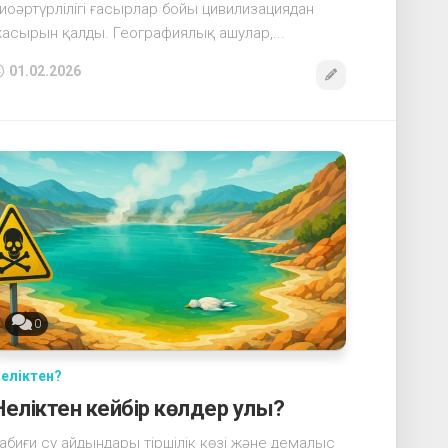
иоәртүрлілігі ғасырлар бойы цивилизациядан
асырын қалды. Географиялық ашулар,...
01.02.2026
0
еліктен?
Неліктен кейбір көлдер улы?
абиғи су айдындары тіршілік көзі және демалыс