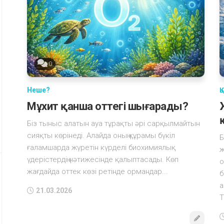
0
Неше?
Қ
Мұхит қанша оттегі шығарады?
Біз тыныс алатын ауа тұрақты әрі сарқылмайтын
сияқты көрінеді. Алайда оның құрамы бүкіл
Б
ғаламшарда жүретін күрделі биохимиялық
ж
үдерістердің нәтижесінде қалыптасады. Көп
о
жағдайда оттек көзі ретінде ормандар...
б
а
21.03.2026
Т