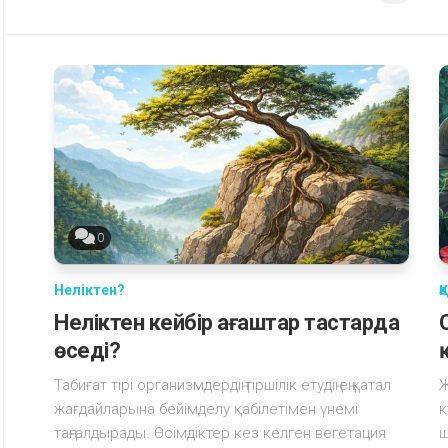
0
Неліктен?
Қ
Неліктен кейбір ағаштар тастарда
өседі?
Табиғат тірі организмдердің тіршілік етудің ең қатал
Ж
жағдайларына бейімделу қабілетімен үнемі
к
таңғалдырады. Өсімдіктер кез келген вегетация
ш