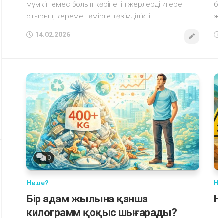
мүмкін емес болып көрінетін жерлерді игере
б
отырып, керемет өмірге төзімділікті...
ж
14.02.2026
0
Неше?
Н
Бір адам жылына қанша
килограмм қоқыс шығарады?
Т