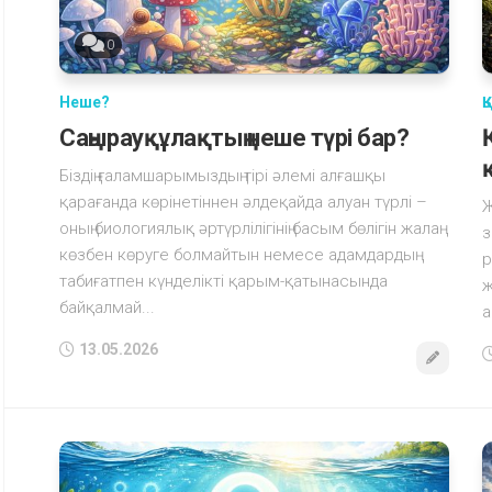
0
Неше?
Қ
Саңырауқұлақтың неше түрі бар?
Біздің ғаламшарымыздың тірі әлемі алғашқы
қарағанда көрінетіннен әлдеқайда алуан түрлі –
Ж
оның биологиялық әртүрлілігінің басым бөлігін жалаң
з
көзбен көруге болмайтын немесе адамдардың
р
табиғатпен күнделікті қарым-қатынасында
ж
байқалмай...
а
13.05.2026