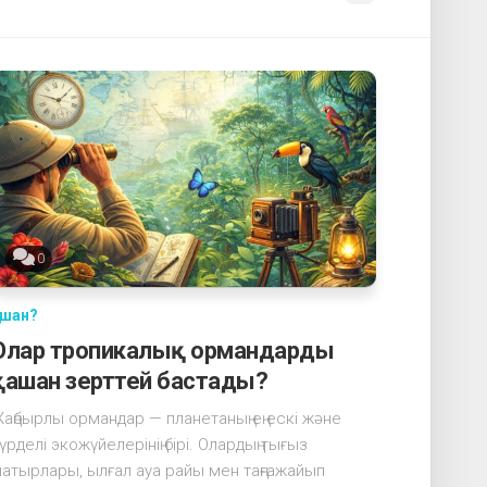
0
ашан?
Олар тропикалық ормандарды
қашан зерттей бастады?
аңбырлы ормандар — планетаның ең ескі және
үрделі экожүйелерінің бірі. Олардың тығыз
атырлары, ылғал ауа райы мен таңғажайып