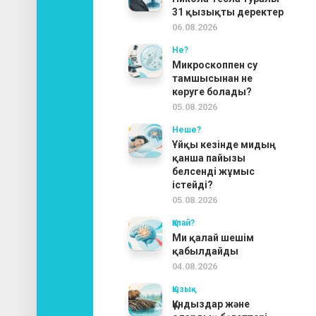
31 қызықты деректер
06.08.2026
Не?
Микроскоппен су
тамшысынан не
көруге болады?
05.08.2026
Неше?
Ұйқы кезінде мидың
қанша пайызы
белсенді жұмыс
істейді?
05.08.2026
Қалай?
Ми қалай шешім
қабылдайды
04.08.2026
Қызық
Құндыздар және