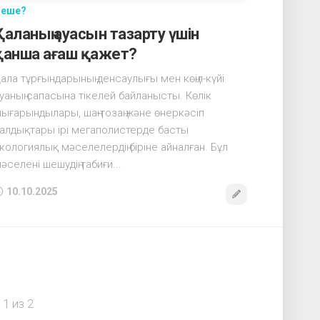
Неше?
Қаланың ауасын тазарту үшін
қанша ағаш қажет?
ала тұрғындарының денсаулығы мен көңіл-күйі
уаның сапасына тікелей байланысты. Көлік
ығарындылары, шаң-тозаң және өнеркәсіп
алдықтары ірі мегаполистерде басты
кологиялық мәселелердің біріне айналған. Бұл
әселені шешудің табиғи...
10.10.2025
1 из 2