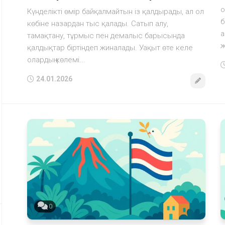
о
Күнделікті өмір байқалмайтын із қалдырады, ал ол
б
көбіне назардан тыс қалады. Сатып алу,
а
тамақтану, тұрмыс пен демалыс барысында
ж
қалдықтар біртіндеп жиналады. Уақыт өте келе
олардың көлемі...
24.01.2026
0