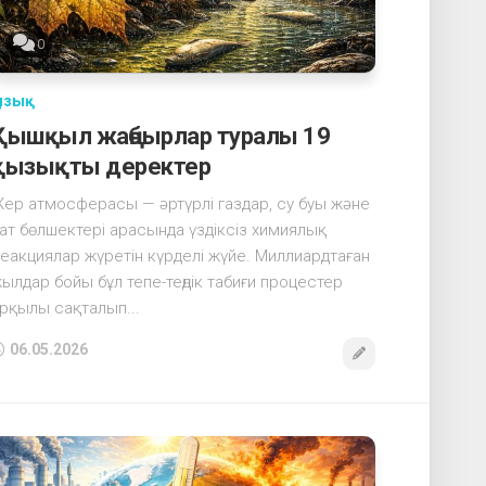
0
ызық
Қышқыл жаңбырлар туралы 19
қызықты деректер
ер атмосферасы — әртүрлі газдар, су буы және
ат бөлшектері арасында үздіксіз химиялық
еакциялар жүретін күрделі жүйе. Миллиардтаған
ылдар бойы бұл тепе-теңдік табиғи процестер
рқылы сақталып...
06.05.2026