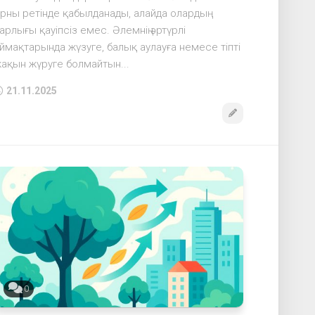
рны ретінде қабылданады, алайда олардың
арлығы қауіпсіз емес. Әлемнің әртүрлі
ймақтарында жүзуге, балық аулауға немесе тіпті
ақын жүруге болмайтын...
21.11.2025
0