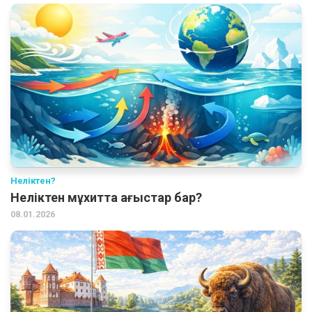
Неліктен?
Неліктен мұхитта ағыстар бар?
08.01.2026