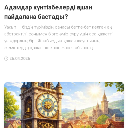
Адамдар күнтізбелерді қашан
пайдалана бастады?
Уақыт — біздің түріміздің санасы бетпе-бет келген ең
абстрактілі, сонымен бірге өмір сүру үшін аса қажетті
ұғымдардың бірі. Жаңбырдың қашан жауатынын,
жемістердің қашан пісетінін және табынның...
26.04.2026