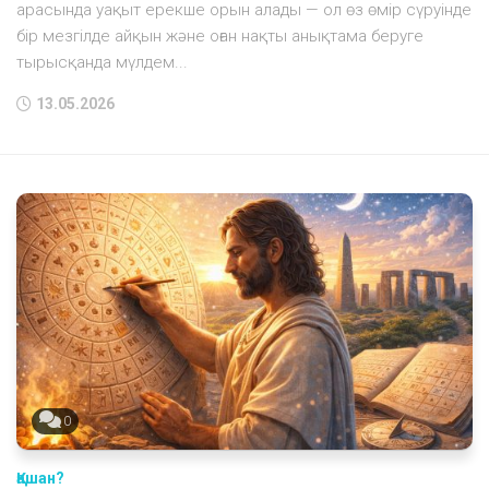
арасында уақыт ерекше орын алады — ол өз өмір сүруінде
бір мезгілде айқын және оған нақты анықтама беруге
тырысқанда мүлдем...
13.05.2026
0
Қашан?