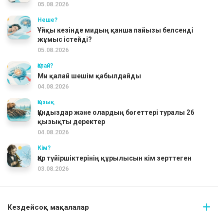
05.08.2026
Неше?
Ұйқы кезінде мидың қанша пайызы белсенді
жұмыс істейді?
05.08.2026
Қалай?
Ми қалай шешім қабылдайды
04.08.2026
Қызық
Құндыздар және олардың бөгеттері туралы 26
қызықты деректер
04.08.2026
Кім?
Қар түйіршіктерінің құрылысын кім зерттеген
03.08.2026
Кездейсоқ мақалалар