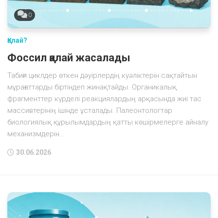
0
Қалай?
Фоссил қалай жасалады
Табиғи циклдер өткен дәуірлердің куәліктерін сақтайтын
мұрағаттарды біртіндеп жинақтайды. Органикалық
фрагменттер күрделі реакциялардың арқасында жиі тас
массивтерінің ішінде ұсталады. Палеонтологтар
биологиялық құрылымдардың қатты көшірмелерге айналу
механизмдерін...
30.06.2026