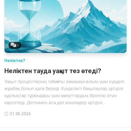
0
Неліктен?
Неліктен тауда уақыт тез өтеді?
Уақыт процестерінің табиғаты заманауи ғылым үшін күрделі
жұмбақ болып қала береді. Күнделікті бақылаулар әртүрлі
құрлықтар тұрғындары үшін минуттардың біркелкі өтуін
көрсетеді. Дегенмен аса дәл өлшемдер әртүрлі...
21.06.2026