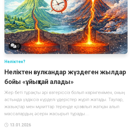
0
Неліктен?
Неліктен вулкандар жүздеген жылдар
бойы «ұйықтай алады»
Жер беті тұрақты әрі өзгеріссіз болып көрінгенімен, оның
астында үздіксіз күрделі үдерістер жүріп жатады. Таулар,
жазықтар мен мұхиттар тереңде қозғалып жатқан алып
массалардың әсерін жасырып тұрады....
13.01.2026