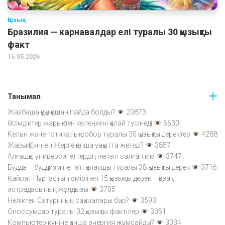
Қызық
Бразилия — карнавалдар елі туралы 30 қызықты
факт
16.05.2026
Танымал
Жазбаша құқық қашан пайда болды?
20873
Өсімдіктер жарық пен көлеңкені қалай түсінеді
6630
Кельн және готикалық собор туралы 30 қызықты деректер
4288
Жарық Күннен Жерге қанша уақытта жетеді?
3857
Алғашқы университеттердің негізін салған кім
3747
Будда – буддизм негізін қалаушы туралы 38 қызықты дерек
3716
Қайрат Нұртастың өмірінен 15 қызықты дерек – қазақ
эстрадасының жұлдызы
3705
Неліктен Сатурнның сақиналары бар?
3593
Опоссумдар туралы 32 қызықты фактілер
3051
Компьютер күніне қанша энергия жұмсайды?
3034