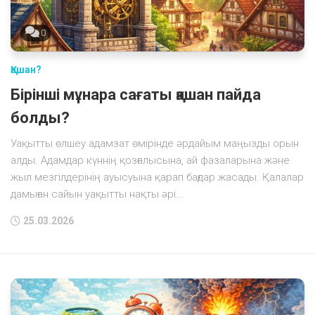
0
Қашан?
Бірінші мұнара сағаты қашан пайда
болды?
Уақытты өлшеу адамзат өмірінде әрдайым маңызды орын
алды. Адамдар күннің қозғалысына, ай фазаларына және
жыл мезгілдерінің ауысуына қарап бағдар жасады. Қалалар
дамыған сайын уақытты нақты әрі...
25.03.2026