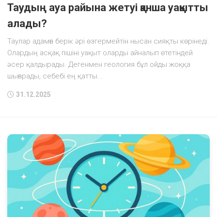
Таудың ауа райына жетуі қанша уақытты
алады?
Таулар адамға берік әрі өзгермейтін нысан сияқты көрінеді.
Олардың асқақ пішіні уақыт оларды айналып өтетіндей
әсер қалдырады. Дегенмен геология бұл ойды жоққа
шығарады, себебі ең қатты...
31.12.2025