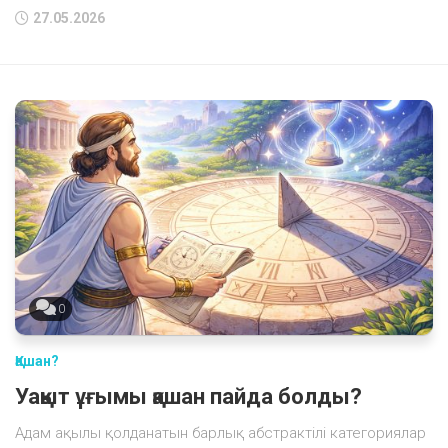
27.05.2026
0
Қашан?
Уақыт ұғымы қашан пайда болды?
Адам ақылы қолданатын барлық абстрактілі категориялар