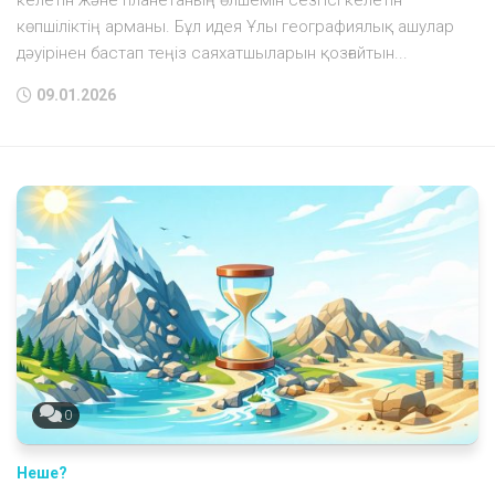
көпшіліктің арманы. Бұл идея Ұлы географиялық ашулар
дәуірінен бастап теңіз саяхатшыларын қозғайтын...
09.01.2026
0
Неше?