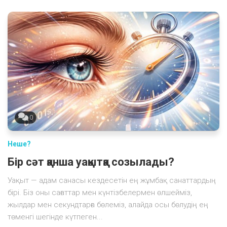
0
Неше?
Бір сәт қанша уақытқа созылады?
Уақыт — адам санасы кездесетін ең жұмбақ санаттардың
бірі. Біз оны сағаттар мен күнтізбелермен өлшейміз,
жылдар мен секундтарға бөлеміз, алайда осы бөлудің ең
төменгі шегінде күтпеген...