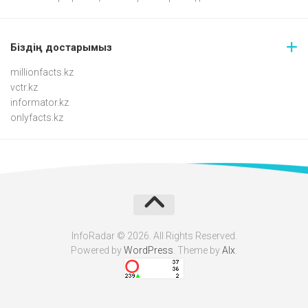
Біздің достарымыз
millionfacts.kz
vctr.kz
informator.kz
onlyfacts.kz
InfoRadar © 2026. All Rights Reserved.
Powered by
WordPress
. Theme by
Alx
.