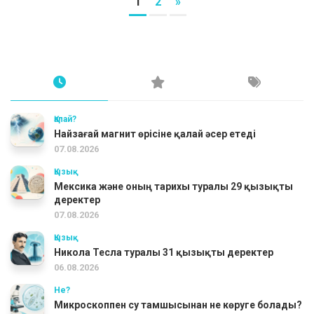
1
2
»
Қалай?
Найзағай магнит өрісіне қалай әсер етеді
07.08.2026
Қызық
Мексика және оның тарихы туралы 29 қызықты
деректер
07.08.2026
Қызық
Никола Тесла туралы 31 қызықты деректер
06.08.2026
Не?
Микроскоппен су тамшысынан не көруге болады?