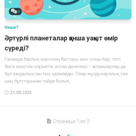
0
Неше?
Әртүрлі планеталар қанша уақыт өмір
сүреді?
Ғаламда барлық нәрсенің бастауы мен соңы бар, тіпті
бізге мәңгілік көрінетін аспан денелері – ғаламшарлар да
бұл заңдылықтан тыс қалмайды. Олар жұлдызаралық газ-
шаң бұлттарынан пайда болып,...
21.08.2025
Страница 1 из 2