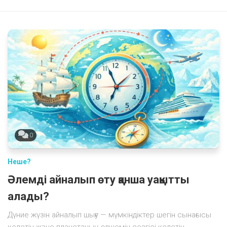
0
Неше?
Әлемді айналып өту қанша уақытты
алады?
Дүние жүзін айналып шығу — мүмкіндіктер шегін сынағысы
келетін және планетаның өлшемін сезгісі келетін