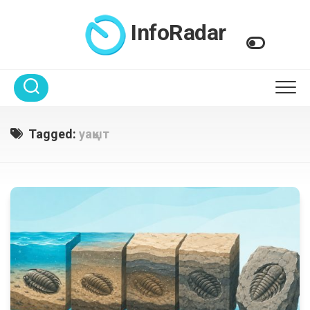
Skip
to
InfoRadar
content
Tagged:
уақыт