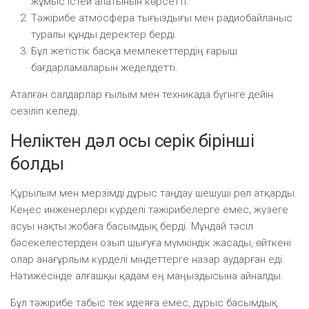
жұмыс істей алатынын көрсетті.
Тәжірибе атмосфера тығыздығы мен радиобайланыс
туралы құнды деректер берді.
Бұл жетістік басқа мемлекеттердің ғарыш
бағдарламаларын жеделдетті.
Аталған салдарлар ғылым мен техникада бүгінге дейін
сезіліп келеді.
Неліктен дәл осы серік бірінші
болды
Құрылым мен мерзімді дұрыс таңдау шешуші рөл атқарды.
Кеңес инженерлері күрделі тәжірибелерге емес, жүзеге
асуы нақты жобаға басымдық берді. Мұндай тәсіл
бәсекелестерден озып шығуға мүмкіндік жасады, өйткені
олар анағұрлым күрделі міндеттерге назар аударған еді.
Нәтижесінде алғашқы қадам ең маңыздысына айналды.
Бұл тәжірибе табыс тек идеяға емес, дұрыс басымдық