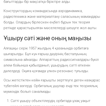
бағыттарды бір мақсатқа біріктіре алды.
Конструктордың командасында аэродинамика,
радиотехника және материалтану саласының мамандары
болды. Олардың бірлескен еңбегі бұрын тек теория
ретінде қарастырылған мәселелерді шешуге жол ашты.
Ұшыру сәті және оның маңызы
Алғашқы серік 1957 жылдың 4 қазанында орбитаға
шығарылды. Бұл күн ғарыш дәуірінің басталуының
символына айналды. Аппараттың радиосигналдары бүкіл
әлем бойынша қабылданып, ұшырудың сәтті өткенін
дәлелдеді. Оқиға қоғамда үлкен резонанс туғызды.
Осы жетістіктен кейін ғарышты зерттеуге деген көзқарас
түбегейлі өзгерді. Орбиталық ұшулар енді тек теориялық
мүмкіндік болып саналмады.
Сәтті ұшыру объектілердің орбитада ұзақ уақыт