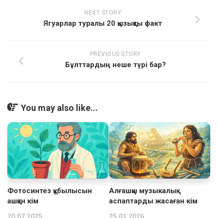
NEXT STORY
Ягуарлар туралы 20 қызықты факт
PREVIOUS STORY
Бұлттардың неше түрі бар?
You may also like...
Фотосинтез құбылысын
Алғашқы музыкалық
ашқан кім
аспаптарды жасаған кім
20.07.2025
25.01.2026