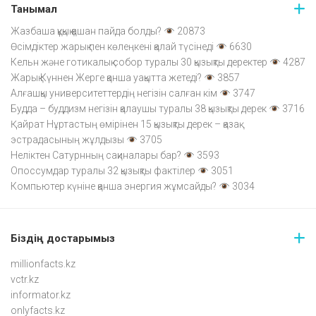
Танымал
Жазбаша құқық қашан пайда болды?
20873
Өсімдіктер жарық пен көлеңкені қалай түсінеді
6630
Кельн және готикалық собор туралы 30 қызықты деректер
4287
Жарық Күннен Жерге қанша уақытта жетеді?
3857
Алғашқы университеттердің негізін салған кім
3747
Будда – буддизм негізін қалаушы туралы 38 қызықты дерек
3716
Қайрат Нұртастың өмірінен 15 қызықты дерек – қазақ
эстрадасының жұлдызы
3705
Неліктен Сатурнның сақиналары бар?
3593
Опоссумдар туралы 32 қызықты фактілер
3051
Компьютер күніне қанша энергия жұмсайды?
3034
Біздің достарымыз
millionfacts.kz
vctr.kz
informator.kz
onlyfacts.kz