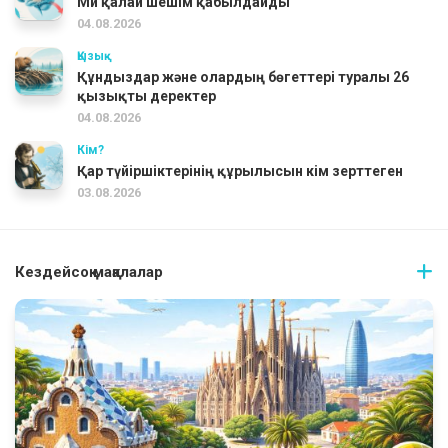
Ми қалай шешім қабылдайды
04.08.2026
Қызық
Құндыздар және олардың бөгеттері туралы 26
қызықты деректер
04.08.2026
Кім?
Қар түйіршіктерінің құрылысын кім зерттеген
03.08.2026
Кездейсоқ мақалалар