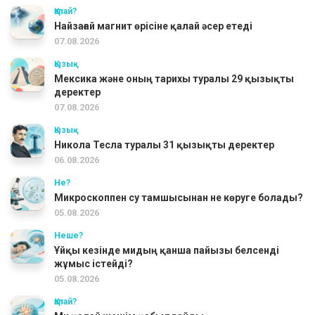
Қалай?
Найзағай магнит өрісіне қалай әсер етеді
07.08.2026
Қызық
Мексика және оның тарихы туралы 29 қызықты
деректер
07.08.2026
Қызық
Никола Тесла туралы 31 қызықты деректер
06.08.2026
Не?
Микроскоппен су тамшысынан не көруге болады?
05.08.2026
Неше?
Ұйқы кезінде мидың қанша пайызы белсенді
жұмыс істейді?
05.08.2026
Қалай?