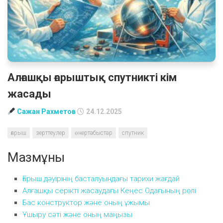
Алғашқы ғарыштық спутникті кім
жасады
Сажан Рахметов
24.12.2025
ғарыш
зерттеулер
өнертабыстар
спутник
Мазмұны
Ғарыш дәуірінің басталуындағы тарихи жағдай
Алғашқы серікті жасаудағы Кеңес Одағының рөлі
Бас конструктор және оның ұжымы
Ұшыру сәті және оның маңызы