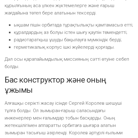
құрылғының аса үлкен жүктемелерге және ғарыш
жағдайына төтеп бере алатынын тексерді.
ықшам пішін орбитада тұрақтылықты қамтамасыз етті;
құралдардың аз болуы істен шығу қаупін төмендетті;
радиотаратқыш ұшуды бақылауға мүмкіндік берді;
герметикалық корпус ішкі жүйелерді қорғады.
Дәл осы қарапайымдылық миссияның сәтті өтуіне себеп
болды.
Бас конструктор және оның
ұжымы
Алғашқы серікті жасау ісінде Сергей Королев шешуші
тұлға болды. Ол зымыран-ғарыш саласындағы
инженерлер мен ғалымдар тобын басқарды. Оның
жетекшілігімен аппаратты орбитаға шығара алатын
зымыран тасығыш әзірленді. Королев әртүрлі ғылыми