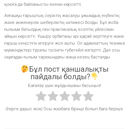
қоюға да байланысты екенін көрсетті.
Алғашқы ғарыштық серіктің жасалуы ұжымдық еңбектің
және инженерлік шеберліктің нәтижесі болды. Бұл жоба
ғылыми батылдық пен практикалық есептің үйлесімін
айқын көрсетті. Ұшыру орбитаны әрі қарай зерттеуге және
ғарыш кеңістігін игеруге жол ашты. Ол адамзаттың техника
мүмкіндіктері туралы түсінігін түбегейлі өзгертті. Дәл осы
оқиғадан ғылым тарихындағы жаңа кезең басталды.
Бұл пост қаншалықты
пайдалы болды?
Бағалау үшін жұлдызшаны басыңыз!
Әзірге дауыс жоқ! Осы жазбаға бірінші болып баға беріңіз.