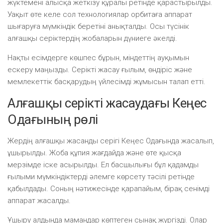
жүктемені алысқа жеткізу құралы ретінде қарастырылды.
Уақыт өте келе сол технологиялар орбитаға аппарат
шығаруға мүмкіндік беретіні анықталды. Осы түсінік
алғашқы серіктердің жобаларын дүниеге әкелді.
Нақты есімдерге көшпес бұрын, міндеттің ауқымын
ескеру маңызды. Серікті жасау ғылым, өндіріс және
мемлекеттік басқарудың үйлесімді жұмысын талап етті.
Алғашқы серікті жасаудағы Кеңес
Одағының рөлі
Жердің алғашқы жасанды серігі Кеңес Одағында жасалып,
ұшырылды. Жоба құпия жағдайда және өте қысқа
мерзімде іске асырылды. Ел басшылығы бұл қадамды
ғылыми мүмкіндіктерді әлемге көрсету тәсілі ретінде
қабылдады. Соның нәтижесінде қарапайым, бірақ сенімді
аппарат жасалды.
Ұшыру алдында мамандар көптеген сынақ жүргізді. Олар