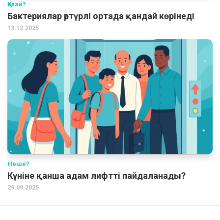
Қалай?
Бактериялар әртүрлі ортада қандай көрінеді
13.12.2025
Неше?
Күніне қанша адам лифтті пайдаланады?
29.09.2025