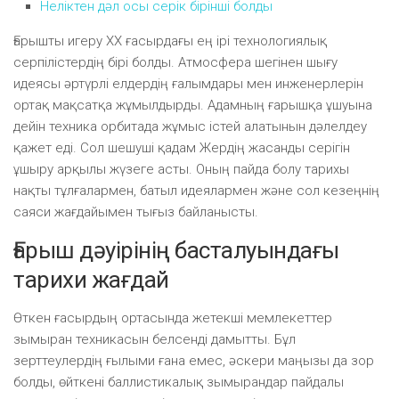
Неліктен дәл осы серік бірінші болды
Ғарышты игеру XX ғасырдағы ең ірі технологиялық
серпілістердің бірі болды. Атмосфера шегінен шығу
идеясы әртүрлі елдердің ғалымдары мен инженерлерін
ортақ мақсатқа жұмылдырды. Адамның ғарышқа ұшуына
дейін техника орбитада жұмыс істей алатынын дәлелдеу
қажет еді. Сол шешуші қадам Жердің жасанды серігін
ұшыру арқылы жүзеге асты. Оның пайда болу тарихы
нақты тұлғалармен, батыл идеялармен және сол кезеңнің
саяси жағдайымен тығыз байланысты.
Ғарыш дәуірінің басталуындағы
тарихи жағдай
Өткен ғасырдың ортасында жетекші мемлекеттер
зымыран техникасын белсенді дамытты. Бұл
зерттеулердің ғылыми ғана емес, әскери маңызы да зор
болды, өйткені баллистикалық зымырандар пайдалы