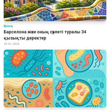
Қызық
Барселона және оның сәулеті туралы 34
қызықты деректер
29.01.2026