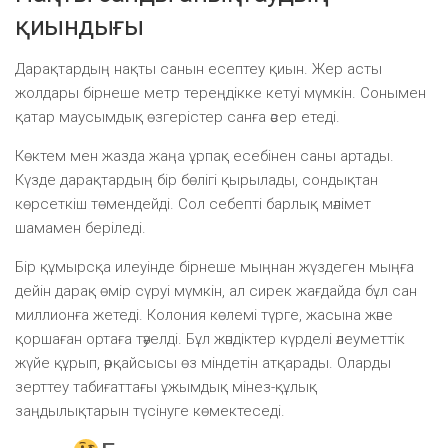
қиындығы
Дарақтардың нақты санын есептеу қиын. Жер асты
жолдары бірнеше метр тереңдікке кетуі мүмкін. Сонымен
қатар маусымдық өзгерістер санға әсер етеді.
Көктем мен жазда жаңа ұрпақ есебінен саны артады.
Күзде дарақтардың бір бөлігі қырылады, сондықтан
көрсеткіш төмендейді. Сол себепті барлық мәлімет
шамамен беріледі.
Бір құмырсқа илеуінде бірнеше мыңнан жүздеген мыңға
дейін дарақ өмір сүруі мүмкін, ал сирек жағдайда бұл сан
миллионға жетеді. Колония көлемі түрге, жасына және
қоршаған ортаға тәуелді. Бұл жәндіктер күрделі әлеуметтік
жүйе құрып, әрқайсысы өз міндетін атқарады. Оларды
зерттеу табиғаттағы ұжымдық мінез-құлық
заңдылықтарын түсінуге көмектеседі.