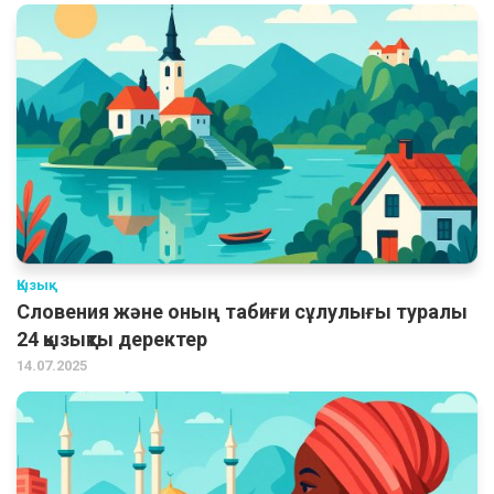
Қызық
Словения және оның табиғи сұлулығы туралы
24 қызықты деректер
14.07.2025