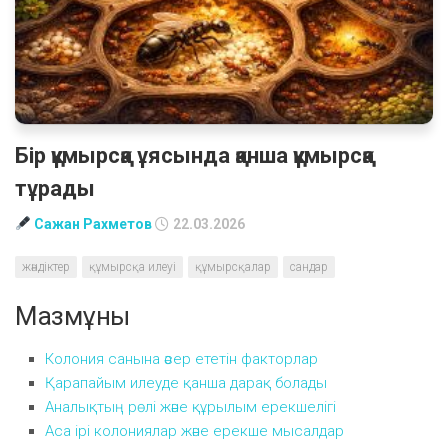
Бір құмырсқа ұясында қанша құмырсқа
тұрады
Сажан Рахметов
22.03.2026
жәндіктер
құмырсқа илеуі
құмырсқалар
сандар
Мазмұны
Колония санына әсер ететін факторлар
Қарапайым илеуде қанша дарақ болады
Аналықтың рөлі және құрылым ерекшелігі
Аса ірі колониялар және ерекше мысалдар