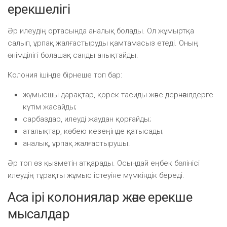
ерекшелігі
Әр илеудің ортасында аналық болады. Ол жұмыртқа
салып, ұрпақ жалғастыруды қамтамасыз етеді. Оның
өнімділігі болашақ санды анықтайды.
Колония ішінде бірнеше топ бар:
жұмысшы дарақтар, қорек тасиды және дернәсілдерге
күтім жасайды;
сарбаздар, илеуді жаудан қорғайды;
аталықтар, көбею кезеңінде қатысады;
аналық, ұрпақ жалғастырушы.
Әр топ өз қызметін атқарады. Осындай еңбек бөлінісі
илеудің тұрақты жұмыс істеуіне мүмкіндік береді.
Аса ірі колониялар және ерекше
мысалдар