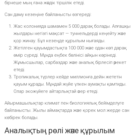
бірнеше мың ғана жәндік тіршілік етеді.
Сан даму кезеңіне байланысты өзгереді:
Жас колонияда шамамен 5 000 дарақ болады. Алғашқы
жылдары негізгі мақсат — туннельдерді кеңейту және
қор жинау. Бұл кезеңде құрылым нығаяды.
Жетілген қауымдастықта 100 000 және одан көп дарақ
өмір сүреді. Мұнда еңбек бөлінісі айқын көрінеді.
Жұмысшылар, сарбаздар және аналық бірлесіп әрекет
етеді.
Тропикалық түрлер кейде миллионға дейін жететін
қауым құрады. Мұндай жүйе үлкен аумақты қамтиды.
Олар экожүйеге айтарлықтай әсер етеді.
Айырмашылықтар климат пен биологиялық бейімделуге
байланысты. Жылы аймақтарда және қорек мол жерде сан
көбірек болады.
Аналықтың рөлі және құрылым