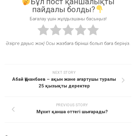
Бұл пост қаншалықты
пайдалы болды?
Бағалау үшін жұлдызшаны басыңыз!
Әзірге дауыс жоқ! Осы жазбаға бірінші болып баға беріңіз.
NEXT STORY
Абай Құнанбаев – ақын және ағартушы туралы
25 қызықты деректер
PREVIOUS STORY
Мұхит қанша оттегі шығарады?