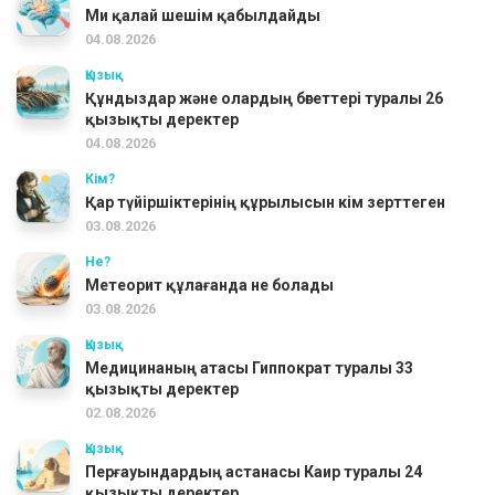
Ми қалай шешім қабылдайды
04.08.2026
Қызық
Құндыздар және олардың бөгеттері туралы 26
қызықты деректер
04.08.2026
Кім?
Қар түйіршіктерінің құрылысын кім зерттеген
03.08.2026
Не?
Метеорит құлағанда не болады
03.08.2026
Қызық
Медицинаның атасы Гиппократ туралы 33
қызықты деректер
02.08.2026
Қызық
Перғауындардың астанасы Каир туралы 24
қызықты деректер