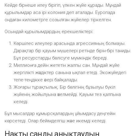
Кейде бірнеше илеу бірігіп, үлкен жүйе құрады. Мұндай
құрылымдар аса ірі колония деп аталады. Еуропада
ондаған километрге созылған жүйелер тіркелген.
Осындай құрылымдардың ерекшеліктері:
Көршілес илеулер арасында агрессияның болмауы.
Дарақтар бір қауым мүшелері ретінде бірін-бірі таниды.
Бұл ресурстарды бөлісуге мүмкіндік береді.
Миллионға дейін жететін жалпы сан. Мұндай жүйе
жергілікті жәндіктер санына ықпал етеді. Экожүйедегі
тепе-теңдікке әсері байқалады.
Жоғары тұрақтылық. Бір бөлігінің бұзылуы бүкіл
жүйенің жойылуына әкелмейді. Қауым тез қалпына
келеді.
Бұл мысалдар құмырсқалардың ұйымдасу деңгейін
көрсетеді. Олар бейімделгіш және икемді келеді.
Нақты санды анықтаудың