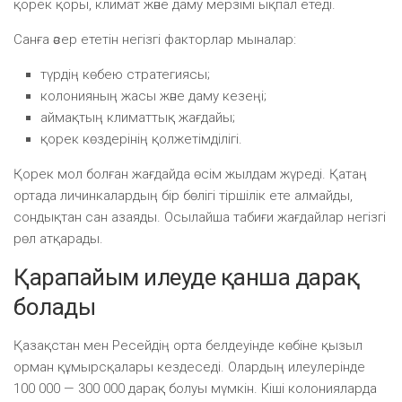
қорек қоры, климат және даму мерзімі ықпал етеді.
Санға әсер ететін негізгі факторлар мыналар:
түрдің көбею стратегиясы;
колонияның жасы және даму кезеңі;
аймақтың климаттық жағдайы;
қорек көздерінің қолжетімділігі.
Қорек мол болған жағдайда өсім жылдам жүреді. Қатаң
ортада личинкалардың бір бөлігі тіршілік ете алмайды,
сондықтан сан азаяды. Осылайша табиғи жағдайлар негізгі
рөл атқарады.
Қарапайым илеуде қанша дарақ
болады
Қазақстан мен Ресейдің орта белдеуінде көбіне қызыл
орман құмырсқалары кездеседі. Олардың илеулерінде
100 000 — 300 000 дарақ болуы мүмкін. Кіші колонияларда