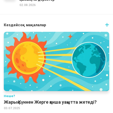
02.08.2026
Кездейсоқ мақалалар
Неше?
Жарық Күннен Жерге қанша уақытта жетеді?
03.07.2025