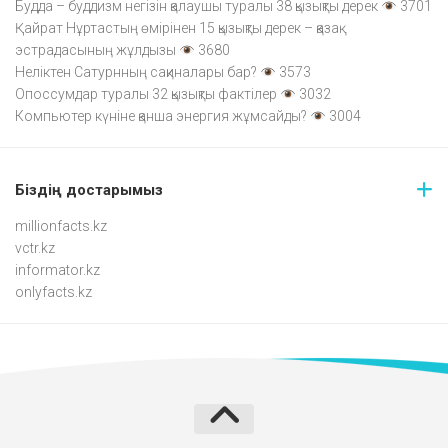
Будда – буддизм негізін қалаушы туралы 38 қызықты дерек
3701
Қайрат Нұртастың өмірінен 15 қызықты дерек – қазақ
эстрадасының жұлдызы
3680
Неліктен Сатурнның сақиналары бар?
3573
Опоссумдар туралы 32 қызықты фактілер
3032
Компьютер күніне қанша энергия жұмсайды?
3004
Біздің достарымыз
millionfacts.kz
vctr.kz
informator.kz
onlyfacts.kz