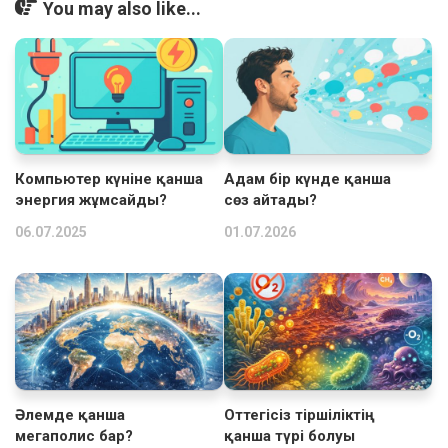
You may also like...
Компьютер күніне қанша
Адам бір күнде қанша
энергия жұмсайды?
сөз айтады?
06.07.2025
01.07.2026
Әлемде қанша
Оттегісіз тіршіліктің
мегаполис бар?
қанша түрі болуы