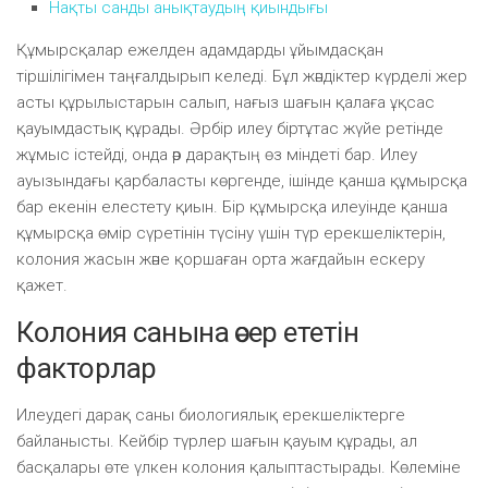
Нақты санды анықтаудың қиындығы
Құмырсқалар ежелден адамдарды ұйымдасқан
тіршілігімен таңғалдырып келеді. Бұл жәндіктер күрделі жер
асты құрылыстарын салып, нағыз шағын қалаға ұқсас
қауымдастық құрады. Әрбір илеу біртұтас жүйе ретінде
жұмыс істейді, онда әр дарақтың өз міндеті бар. Илеу
ауызындағы қарбаласты көргенде, ішінде қанша құмырсқа
бар екенін елестету қиын. Бір құмырсқа илеуінде қанша
құмырсқа өмір сүретінін түсіну үшін түр ерекшеліктерін,
колония жасын және қоршаған орта жағдайын ескеру
қажет.
Колония санына әсер ететін
факторлар
Илеудегі дарақ саны биологиялық ерекшеліктерге
байланысты. Кейбір түрлер шағын қауым құрады, ал
басқалары өте үлкен колония қалыптастырады. Көлеміне