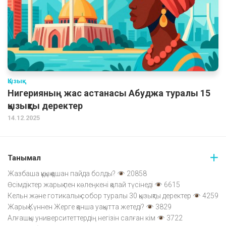
Қызық
Нигерияның жас астанасы Абуджа туралы 15
қызықты деректер
14.12.2025
Танымал
Жазбаша құқық қашан пайда болды?
20858
Өсімдіктер жарық пен көлеңкені қалай түсінеді
6615
Кельн және готикалық собор туралы 30 қызықты деректер
4259
Жарық Күннен Жерге қанша уақытта жетеді?
3829
Алғашқы университеттердің негізін салған кім
3722