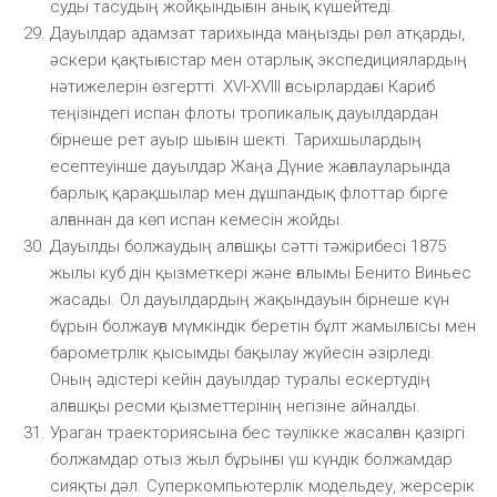
суды тасудың жойқындығын анық күшейтеді.
Дауылдар адамзат тарихында маңызды рөл атқарды,
әскери қақтығыстар мен отарлық экспедициялардың
нәтижелерін өзгертті. XVI-XVIII ғасырлардағы Кариб
теңізіндегі испан флоты тропикалық дауылдардан
бірнеше рет ауыр шығын шекті. Тарихшылардың
есептеуінше дауылдар Жаңа Дүние жағалауларында
барлық қарақшылар мен дұшпандық флоттар бірге
алғаннан да көп испан кемесін жойды.
Дауылды болжаудың алғашқы сәтті тәжірибесі 1875
жылы куб дін қызметкері және ғалымы Бенито Виньес
жасады. Ол дауылдардың жақындауын бірнеше күн
бұрын болжауға мүмкіндік беретін бұлт жамылғысы мен
барометрлік қысымды бақылау жүйесін әзірледі.
Оның әдістері кейін дауылдар туралы ескертудің
алғашқы ресми қызметтерінің негізіне айналды.
Ураган траекториясына бес тәулікке жасалған қазіргі
болжамдар отыз жыл бұрынғы үш күндік болжамдар
сияқты дәл. Суперкомпьютерлік модельдеу, жерсерік