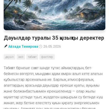
Дауылдар туралы 35 қызықты деректер
Айзада Тимирова
26.05.2026
дауыл
жел
табиғат
фактілер
Табиғат бірнеше сағат ішінде тұтас аймақтардың бет-
бейнесін өзгертіп, мыңдаған адам өмірін алып кете алатын
құбылыстар арсеналына ие. Барлық атмосфералық
апаттардың арасында дауылдар ерекше қуаты, ауқымы
және болжанбастығымен ерекшеленеді — олар жылы
мұхиттар үстінде туып, жүздеген шақырым су бетінде күш
жинап, жер бетіне елестету қиын қирату энергиясымен
ұрылады. Адамзат осы алып шиыршықтарды бірнеше