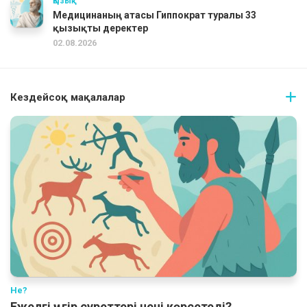
Қызық
Медицинаның атасы Гиппократ туралы 33
қызықты деректер
02.08.2026
Кездейсоқ мақалалар
Не?
Ежелгі үңгір суреттері нені көрсетеді?