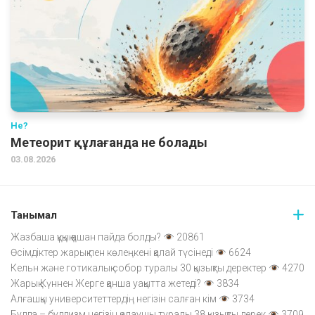
Не?
Метеорит құлағанда не болады
03.08.2026
Танымал
Жазбаша құқық қашан пайда болды?
20861
Өсімдіктер жарық пен көлеңкені қалай түсінеді
6624
Кельн және готикалық собор туралы 30 қызықты деректер
4270
Жарық Күннен Жерге қанша уақытта жетеді?
3834
Алғашқы университеттердің негізін салған кім
3734
Будда – буддизм негізін қалаушы туралы 38 қызықты дерек
3709