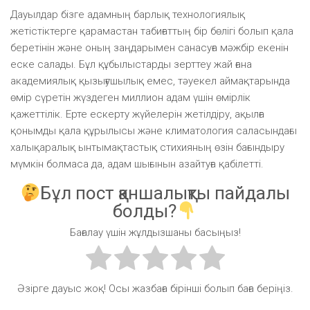
Дауылдар бізге адамның барлық технологиялық
жетістіктерге қарамастан табиғаттың бір бөлігі болып қала
беретінін және оның заңдарымен санасуға мәжбір екенін
еске салады. Бұл құбылыстарды зерттеу жай ғана
академиялық қызығушылық емес, тәуекел аймақтарында
өмір сүретін жүздеген миллион адам үшін өмірлік
қажеттілік. Ерте ескерту жүйелерін жетілдіру, ақылға
қонымды қала құрылысы және климатология саласындағы
халықаралық ынтымақтастық стихияның өзін бағындыру
мүмкін болмаса да, адам шығынын азайтуға қабілетті.
Бұл пост қаншалықты пайдалы
болды?
Бағалау үшін жұлдызшаны басыңыз!
Әзірге дауыс жоқ! Осы жазбаға бірінші болып баға беріңіз.