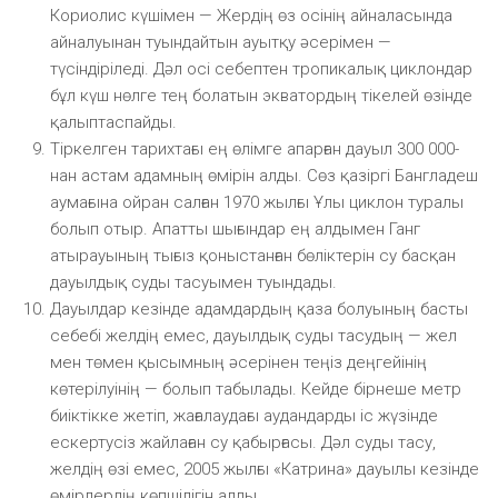
Кориолис күшімен — Жердің өз осінің айналасында
айналуынан туындайтын ауытқу әсерімен —
түсіндіріледі. Дәл осі себептен тропикалық циклондар
бұл күш нөлге тең болатын экватордың тікелей өзінде
қалыптаспайды.
Тіркелген тарихтағы ең өлімге апарған дауыл 300 000-
нан астам адамның өмірін алды. Сөз қазіргі Бангладеш
аумағына ойран салған 1970 жылғы Ұлы циклон туралы
болып отыр. Апатты шығындар ең алдымен Ганг
атырауының тығыз қоныстанған бөліктерін су басқан
дауылдық суды тасуымен туындады.
Дауылдар кезінде адамдардың қаза болуының басты
себебі желдің емес, дауылдық суды тасудың — жел
мен төмен қысымның әсерінен теңіз деңгейінің
көтерілуінің — болып табылады. Кейде бірнеше метр
биіктікке жетіп, жағалаудағы аудандарды іс жүзінде
ескертусіз жайлаған су қабырғасы. Дәл суды тасу,
желдің өзі емес, 2005 жылғы «Катрина» дауылы кезінде
өмірлердің көпшілігін алды.