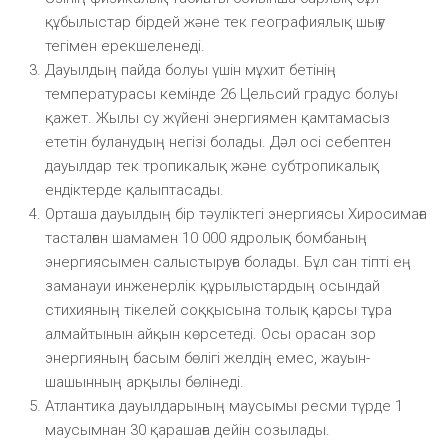
құбылыстар бірдей және тек географиялық шығу
тегімен ерекшеленеді.
Дауылдың пайда болуы үшін мұхит бетінің
температурасы кемінде 26 Цельсий градус болуы
қажет. Жылы су жүйені энергиямен қамтамасыз
ететін буланудың негізі болады. Дәл осі себептен
дауылдар тек тропикалық және субтропикалық
ендіктерде қалыптасады.
Орташа дауылдың бір тәуліктегі энергиясы Хиросимаға
тасталған шамамен 10 000 ядролық бомбаның
энергиясымен салыстыруға болады. Бұл сан тіпті ең
заманауи инженерлік құрылыстардың осындай
стихияның тікелей соққысына толық қарсы тұра
алмайтынын айқын көрсетеді. Осы орасан зор
энергияның басым бөлігі желдің емес, жауын-
шашынның арқылы бөлінеді.
Атлантика дауылдарының маусымы ресми түрде 1
маусымнан 30 қарашаға дейін созылады.