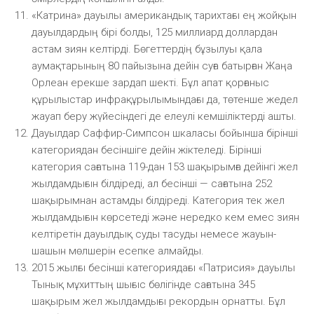
«Катрина» дауылы американдық тарихтағы ең жойқын
дауылдардың бірі болды, 125 миллиард доллардан
астам зиян келтірді. Бөгеттердің бұзылуы қала
аумақтарының 80 пайызына дейін суға батырған Жаңа
Орлеан ерекше зардап шекті. Бұл апат қорғаныс
құрылыстар инфрақұрылымындағы да, төтенше жедел
жауап беру жүйесіндегі де елеулі кемшіліктерді ашты.
Дауылдар Саффир-Симпсон шкаласы бойынша бірінші
категориядан бесіншіге дейін жіктеледі. Бірінші
категория сағатына 119-дан 153 шақырымға дейінгі жел
жылдамдығын білдіреді, ал бесінші — сағатына 252
шақырымнан астамды білдіреді. Категория тек жел
жылдамдығын көрсетеді және нередко кем емес зиян
келтіретін дауылдық суды тасуды немесе жауын-
шашын мөлшерін есепке алмайды.
2015 жылғы бесінші категориядағы «Патрисия» дауылы
Тынық мұхиттың шығыс бөлігінде сағатына 345
шақырым жел жылдамдығы рекордын орнатты. Бұл