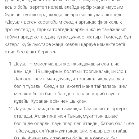
ғасыр бойы зерттеп келеді, алайда әрбір жаңа маусым
бұрынғы түсініктерді жоққа шығаратын ашулар әкеледі.
«Дауыл» деген қарапайым сөздің артында физикалық
процестердің, тарихи трагедиялардың және таңғажайып
табиғи парадокстардың тұтас дүниесі жатыр. Төменде бұл
қатерлі құбылыстарға жаңа көзбен қарауға көмектесетін
отыз бес факт берілген.
Дауыл — максималды жел жылдамдығы сағатына
кемінде 119 шақырым болатын тропикалық циклон.
Дәл осы шекті мән дауылды тропикалық дауылдан
бөліп тұрады. Сөздің өзі ежелгі майя тайпалары жел
мен жаңбырға билігі бар деп санаған кариб дауыл
құдайы Хуракан есімінен шыққан.
Дауылдар пайда болған аймаққа байланысты әртүрлі
аталады. Атлантика мен Тынық мұхиттың шығыс
бөлігінде оларды дауылдар деп атайды, батыс бөлігінде
тайфундар, ал Үнді мұхитында циклондар деп атайды.
Өзінің физикалық табиғаты бойынша барлық бұл