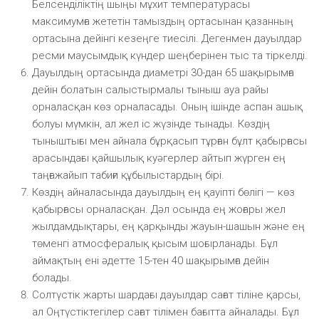
Белсенділіктің шыңы мұхит температурасы
максимумға жететін тамыздың ортасынан қазанның
ортасына дейінгі кезеңге тиесілі. Дегенмен дауылдар
ресми маусымдық күндер шеңберінен тыс та тіркелді.
Дауылдың ортасында диаметрі 30-дан 65 шақырымға
дейін болатын салыстырмалы тыныш ауа райы
орналасқан көз орналасады. Оның ішінде аспан ашық
болуы мүмкін, ал жел іс жүзінде тынады. Көздің
тыныштығы мен айнала бұрқасып тұрған бұлт қабырғасы
арасындағы қайшылық куәгерлер айтып жүрген ең
таңғажайып табиғи құбылыстардың бірі.
Көздің айналасында дауылдың ең қауіпті бөлігі — көз
қабырғасы орналасқан. Дәл осында ең жоғары жел
жылдамдықтары, ең қарқынды жауын-шашын және ең
төменгі атмосфералық қысым шоғырланады. Бұл
аймақтың ені әдетте 15-тен 40 шақырымға дейін
болады.
Солтүстік жарты шардағы дауылдар сағат тіліне қарсы,
ал Оңтүстіктегілер сағат тілімен бағытта айналады. Бұл