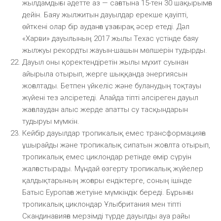
жылдамдығы әдетте аз — сағатына 15-тен 30 шақырымға
дейін. Баяу жылжитын дауылдар ерекше қауіпті,
өйткені олар бір ауданға ұзағырақ әсер етеді. Дәл
«Харви» дауылының 2017 жылы Техас үстінде баяу
жылжуы рекордты жауын-шашын мөлшерін тудырды.
Дауыл оны қоректендіретін жылы мұхит суынан
айырыла отырып, жерге шыққанда энергиясын
жоғалтады. Бетпен үйкеліс және буланудың тоқтауы
жүйені тез әлсіретеді. Алайда тіпті әлсіреген дауыл
жағалаудан алыс жерде апатты су тасқындарын
тудыруы мүмкін.
Кейбір дауылдар тропикалық емес трансформацияға
ұшырайды және тропикалық сипатын жоғалта отырып,
тропикалық емес циклондар ретінде өмір сүруін
жалғастырады. Мұндай өзгерту тропикалық жүйелер
қалдықтарының жоғары ендіктерге, соның ішінде
Батыс Еуропаға жетуіне мүмкіндік береді. Бұрынғы
тропикалық циклондар Ұлыбритания мен тіпті
Скандинавияға мерзімді түрде дауылды ауа райы