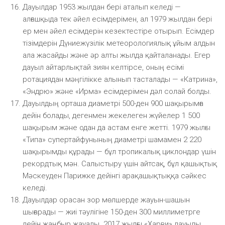
Дауылдар 1953 жылдан бері аталып келеді —
алғашқыда тек әйел есімдерімен, ал 1979 жылдан бері
ер мен әйел есімдерін кезектестіре отырып. Есімдер
тізімдерін Дүниежүзілік метеорологиялық ұйым алдын
ала жасайды және әр алты жылда қайталанады. Егер
дауыл айтарлықтай зиян келтірсе, оның есімі
ротациядан мәңгілікке алынып тасталады — «Катрина»,
«Эндрю» және «Ирма» есімдерімен дәл солай болды.
Дауылдың орташа диаметрі 500-ден 900 шақырымға
дейін болады, дегенмен жекелеген жүйелер 1 500
шақырым және одан да астам енге жетті. 1979 жылғы
«Типа» супертайфунының диаметрі шамамен 2 220
шақырымды құрады — бұл тропикалық циклондар үшін
рекордтық мән. Салыстыру үшін айтсақ, бұл қашықтық
Мәскеуден Парижке дейінгі арақашықтыққа сәйкес
келеді.
Дауылдар орасан зор мөлшерде жауын-шашын
шығарады — жиі тәулігіне 150-ден 300 миллиметрге
дейін жаңбыр жауады. 2017 жылғы «Харви» дауылы