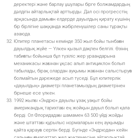
деректері және барлау ұшулары бірге болжамдардың
дәлдігін айтарлықтай арттырды. Дәл осі прогресстің
арқасында дамыған елдерде дауылдың қирату күшінің
бір бірлігіне шаққанда жәбірленушілер саны тұрақты
азаюда.
Юпитер планетасы кемінде 350 жыл бойы тынбаған
дауылдық жүйе — Үлкен қызыл дақпен белгілі. Өзінің
табиғаты бойынша бұл түзіліс жер ураандарына
механикасы жағынан ұқсас алып антициклон болып
табылады, бірақ олардан ауқымы жағынан салыстыруға
болмайтын дәрежеде асып түседі. Бұл юпитерлік
«дауылдың» диаметрі планетамыздың диаметрінен
бірнеше есе үлкен.
1992 жылғы «Эндрю» дауылы ұзақ уақыт бойы
американдық тарихтағы ең жойқын дауыл болып қала
берді. Ол Флоридадағы шамамен 63 500 үйді жойды
және штаттағы құрылыс нормаларын кең ауқымды
қайта қарауға серпін берді. Бүгінде «Эндрюдан» кейін
салынған ғимараттар жел жүктемесіне айтарлықтай