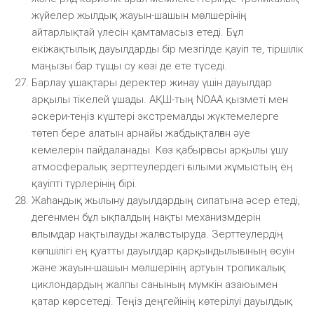
жүйелер жылдық жауын-шашын мөлшерінің
айтарлықтай үлесін қамтамасыз етеді. Бұл
екіжақтылық дауылдарды бір мезгілде қауіп те, тіршілік
маңызы бар тұщы су көзі де ете түседі.
Барлау ұшақтары деректер жинау үшін дауылдар
арқылы тікелей ұшады. АҚШ-тың NOAA қызметі мен
әскери-теңіз күштері экстремалды жүктемелерге
төтеп бере алатын арнайы жабдықталған әуе
кемелерін пайдаланады. Көз қабырғасы арқылы ұшу
атмосфералық зерттеулердегі ғылыми жұмыстың ең
қауіпті түрлерінің бірі.
Жаһандық жылыну дауылдардың сипатына әсер етеді,
дегенмен бұл ықпалдың нақты механизмдерін
ғалымдар нақтылауды жалғастыруда. Зерттеулердің
көпшілігі ең қуатты дауылдар қарқындылығының өсуін
және жауын-шашын мөлшерінің артуын тропикалық
циклондардың жалпы санының мүмкін азаюымен
қатар көрсетеді. Теңіз деңгейінің көтерілуі дауылдық