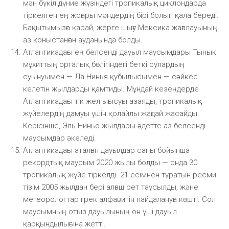
мән бүкіл дүние жүзіндегі тропикалық циклондарда
тіркелген ең жоғары мәндердің бірі болып қала береді.
Бақытымызға қарай, жерге шығу Мексика жағалауының
аз қоныстанған ауданында болды.
Атлантикадағы ең белсенді дауыл маусымдары Тынық
мұхиттың орталық бөлігіндегі беткі сулардың
суынуымен — Ла-Нинья құбылысымен — сәйкес
келетін жылдарды қамтиды. Мұндай кезеңдерде
Атлантикадағы тік жел ығысуы азаяды, тропикалық
жүйелердің дамуы үшін қолайлы жағдай жасайды.
Керісінше, Эль-Ниньо жылдары әдетте аз белсенді
маусымдар әкеледі.
Атлантикадағы аталған дауылдар саны бойынша
рекордтық маусым 2020 жылы болды — онда 30
тропикалық жүйе тіркелді. 21 есімнен тұратын ресми
тізім 2005 жылдан бері алғаш рет таусылды, және
метеорологтар грек алфавитін пайдалануға көшті. Сол
маусымның отыз дауылының он үші дауыл
қарқындылығына жетті.