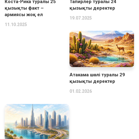
Коста-Рика туралы 25
Тапирлер туралы 24
қызықты факт –
қызықты деректер
армиясы жоқ ел
19.07.2025
11.10.2025
Атакама шөлі туралы 29
қызықты деректер
01.02.2026