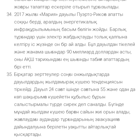
жоғары талаптар ескеріле отырып тұрғызылады.
2017 жылғы «Мария» дауылы Пуэрто-Рикоға апатты
соққы берді, аралдың энергетикалық
инфрақұрылымының басым бөлігін жойды. Барлық
тұрғындар үшін электр жабдықтауды толық қалпына
келтіру іс жүзінде он бір ай алды. Бұл дауылдан тікелей
және жанама шығындар 90 миллиард доллардан асты,
оны АҚШ тарихындағы ең шығынды табиғи апаттардың
бірі етті.
Бірқатар зерттеулер соңғы онжылдықтарда
дауылдардың жылдамырақ күшею тенденциясын
тіркейді. Дауыл 24 сағат ішінде сағатына 55 және одан да
көп шақырымға күшейетін құбылыс бұрын
салыстырмалы түрде сирек деп саналды. Бүгінде
мұндай жылдам күшею барған сайын жиі орын алады,
жағалаудағы аудандар тұрғындарының эвакуацияға
дайындалуына берілетін уақытты айтарлықтай
қысқартады.