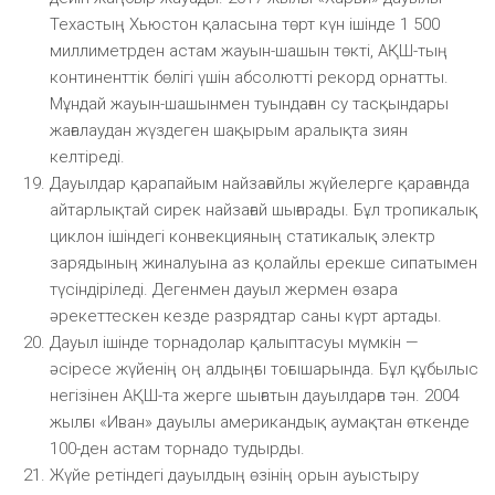
Техастың Хьюстон қаласына төрт күн ішінде 1 500
миллиметрден астам жауын-шашын төкті, АҚШ-тың
континенттік бөлігі үшін абсолютті рекорд орнатты.
Мұндай жауын-шашынмен туындаған су тасқындары
жағалаудан жүздеген шақырым аралықта зиян
келтіреді.
Дауылдар қарапайым найзағайлы жүйелерге қарағанда
айтарлықтай сирек найзағай шығарады. Бұл тропикалық
циклон ішіндегі конвекцияның статикалық электр
зарядының жиналуына аз қолайлы ерекше сипатымен
түсіндіріледі. Дегенмен дауыл жермен өзара
әрекеттескен кезде разрядтар саны күрт артады.
Дауыл ішінде торнадолар қалыптасуы мүмкін —
әсіресе жүйенің оң алдыңғы тоғышарында. Бұл құбылыс
негізінен АҚШ-та жерге шығатын дауылдарға тән. 2004
жылғы «Иван» дауылы американдық аумақтан өткенде
100-ден астам торнадо тудырды.
Жүйе ретіндегі дауылдың өзінің орын ауыстыру