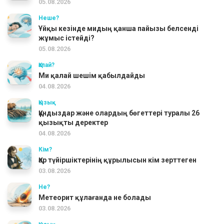
05.08.2026
Неше?
Ұйқы кезінде мидың қанша пайызы белсенді
жұмыс істейді?
05.08.2026
Қалай?
Ми қалай шешім қабылдайды
04.08.2026
Қызық
Құндыздар және олардың бөгеттері туралы 26
қызықты деректер
04.08.2026
Кім?
Қар түйіршіктерінің құрылысын кім зерттеген
03.08.2026
Не?
Метеорит құлағанда не болады
03.08.2026