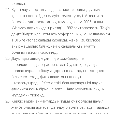
әкеледі.
Күшті дауыл орталығындағы атмосфералық қысым
қалыпты деңгейден едәуір төмен түседі. Атлантика
бассейні үшін рекордтық төмен қысым 2005 жылғы
«Уилма» дауылында тіркелді — 882 гектопаскаль. Теңіз
деңгейіндегі қалыпты атмосфералық қысым шамамен
1 013 гектопаскальды құрайды, және 130 бірлікке
айырмашылық бұл жүйенің қаншалықты қуатты
болғанын айқын көрсетеді.
Дауылдар ашық мұхиттің экожүйелеріне
парадоксальды оң әсер етеді. Судың қарқынды
аралас-құралас болуы қоректік заттарды тереңнен
бетке көтереді, фитопланктонның өсуін
ынталандырады. Жер серігі бақылаулары ірі дауыл
өткеннен кейін бірнеше апта ішінде мұхиттың айқын
«гүлдеуін» тіркейді.
Кейбір құрғақ аймақтардың тұщы су қорлары дауыл
жаңбырлары арқасында едәуір толтырылады. Гавайда
және ряд карибтік арал мемлекеттерінде тропикалық