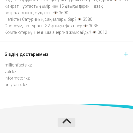
Қайрат Нұртастың өмірінен 15 қызықты дерек – қазақ
эстрадасының жұлдызы
3690
Неліктен Сатурнның сақиналары бар?
3580
Опоссумдар туралы 32 қызықты фактілер
3035
Компьютер күніне қанша энергия жұмсайды?
3012
Біздің достарымыз
millionfacts.kz
vctr.kz
informator.kz
onlyfacts.kz