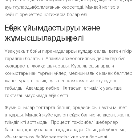
ауытқулардың болмағанын көрсетеді. Мұндай негізсіз
кейінгі әрекеттер нәтижесіз болар еді.
Еңбек ұйымдастыруы және
жұмысшылардың рөлі
Ұзақ уақыт бойы пирамидаларды құлдар салды деген пікір
таралған болатын. Алайда археологиялық деректер бұл
көзқарасты жоққа шығарады. Құрылысшылардың
қоныстарынан тұрғын үйлер, медициналық көмек белгілері
және тұрақты азық-түлікпен қамтамасыз ету іздері
табылды. Адамдар көбіне Ніл тасып, егіншілік уақытша
тоқтаған маусымда еңбек етті.
Жұмысшылар топтарға бөлініп, әрқайсысы нақты міндет
атқарды. Мұндай жүйе қазіргі еңбек бөлінісіне ұқсап, жалпы
тиімділікті арттырды. Процесті тәжірибелі шеберлер
бақылап, қалау сапасын қадағалады. Осындай үйлесімді
ұйымдастыру бейберекетсіздікке жол бермеді.