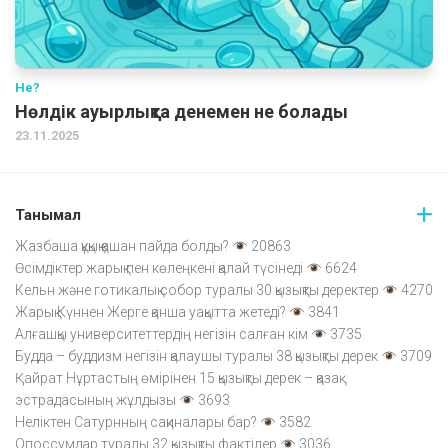
Не?
Нөлдік ауырлықта денемен не болады
23.11.2025
Танымал
Жазбаша құқық қашан пайда болды?
20863
Өсімдіктер жарық пен көлеңкені қалай түсінеді
6624
Кельн және готикалық собор туралы 30 қызықты деректер
4270
Жарық Күннен Жерге қанша уақытта жетеді?
3841
Алғашқы университеттердің негізін салған кім
3735
Будда – буддизм негізін қалаушы туралы 38 қызықты дерек
3709
Қайрат Нұртастың өмірінен 15 қызықты дерек – қазақ
эстрадасының жұлдызы
3693
Неліктен Сатурнның сақиналары бар?
3582
Опоссумдар туралы 32 қызықты фактілер
3036