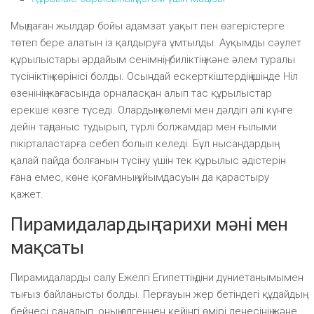
Мыңдаған жылдар бойы адамзат уақыт пен өзгерістерге
төтеп бере алатын із қалдыруға ұмтылды. Ауқымды сәулет
құрылыстары әрдайым сенімнің, биліктің және әлем туралы
түсініктің көрінісі болды. Осындай ескерткіштердің ішінде Ніл
өзенінің жағасында орналасқан алып тас құрылыстар
ерекше көзге түседі. Олардың көлемі мен дәлдігі әлі күнге
дейін таңданыс тудырып, түрлі болжамдар мен ғылыми
пікірталастарға себеп болып келеді. Бұл нысандардың
қалай пайда болғанын түсіну үшін тек құрылыс әдістерін
ғана емес, көне қоғамның ұйымдасуын да қарастыру
қажет.
Пирамидалардың тарихи мәні мен
мақсаты
Пирамидаларды салу Ежелгі Египеттің діни дүниетанымымен
тығыз байланысты болды. Перғауын жер бетіндегі құдайдың
бейнесі саналып, оның өлгеннен кейінгі өмірі денесінің және