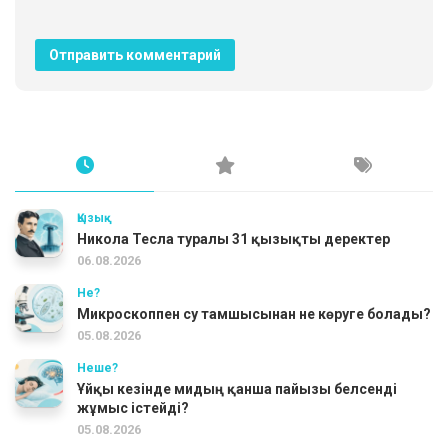
Қызық
Никола Тесла туралы 31 қызықты деректер
06.08.2026
Не?
Микроскоппен су тамшысынан не көруге болады?
05.08.2026
Неше?
Ұйқы кезінде мидың қанша пайызы белсенді
жұмыс істейді?
05.08.2026