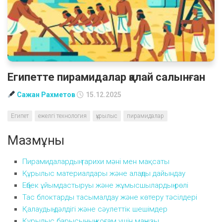
Египетте пирамидалар қалай салынған
Сажан Рахметов
15.12.2025
Египет
ежелгі технология
құрылыс
пирамидалар
Мазмұны
Пирамидалардың тарихи мәні мен мақсаты
Құрылыс материалдары және алаңды дайындау
Еңбек ұйымдастыруы және жұмысшылардың рөлі
Тас блоктарды тасымалдау және көтеру тәсілдері
Қалаудың дәлдігі және сәулеттік шешімдер
Құрылыс барысының қоғам үшін маңызы