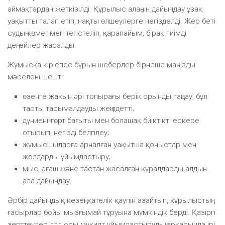
аймақтардан жеткізілді. Құрылыс алаңын дайындау ұзақ
уақытты талап етіп, нақты өлшеулерге негізделді. Жер беті
судың көмегімен тегістеліп, қарапайым, бірақ тиімді
деңгейлер жасалды.
Жұмысқа кіріспес бұрын шеберлер бірнеше маңызды
мәселені шешті:
өзенге жақын әрі топырағы берік орынды таңдау, бұл
тасты тасымалдауды жеңілдетті;
дүниенің төрт бағыты мен болашақ биіктікті ескере
отырып, негізді белгілеу;
жұмысшыларға арналған уақытша қоныстар мен
жолдарды ұйымдастыру;
мыс, ағаш және тастан жасалған құралдарды алдын
ала дайындау.
Әрбір дайындық кезеңі қателік қаупін азайтып, құрылыстың
ғасырлар бойы мызғымай тұруына мүмкіндік берді. Қазіргі
зерттеулер дәл осы мұқият ұйымдастырудың арқасында ірі