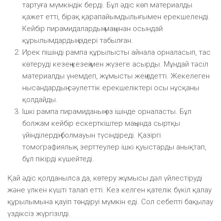
тартуға мүмкіндік берді. Бұл әдіс көп материалды
қажет етті, бірақ қарапайымдылығымен ерекшеленді.
Кейбір пирамидалардың маңынан осындай
құрылымдардың іздері табылған.
Ирек пішінді рампа құрылысты айнала орналасып, тас
көтеруді кезең-кезеңімен жүзеге асырды. Мұндай тәсіл
материалды үнемдеп, жұмысты жеңілдетті. Жекелеген
нысандардың сәулеттік ерекшеліктері осы нұсқаны
қолдайды.
Ішкі рампа пирамиданың өз ішінде орналасты. Бұл
болжам кейбір ескерткіштер маңында сыртқы
үйінділердің болмауын түсіндіреді. Қазіргі
томографиялық зерттеулер ішкі қуыстарды анықтап,
бұл пікірді күшейтеді.
Қай әдіс қолданылса да, көтеру жұмысы дәл үйлестіруді
және үлкен күшті талап етті. Кез келген қателік бүкіл қалау
құрылымына қауіп төндіруі мүмкін еді. Сол себепті бақылау
үздіксіз жүргізілді.