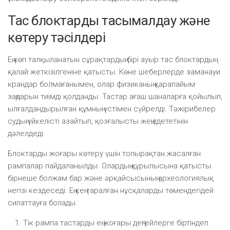
Тас блоктарды тасымалдау және
көтеру тәсілдері
Ең көп талқыланатын сұрақтардың бірі ауыр тас блоктардың
қалай жеткізілгеніне қатысты. Көне шеберлерде заманауи
крандар болмағанымен, олар физиканың қарапайым
заңдарын тиімді қолданды. Тастар ағаш шаналарға қойылып,
ылғалдандырылған құмның үстімен сүйрелді. Тәжірибелер
судың үйкелісті азайтып, қозғалысты жеңілдететінін
дәлелдеді.
Блоктарды жоғары көтеру үшін топырақтан жасалған
рампалар пайдаланылды. Олардың құрылысына қатысты
бірнеше болжам бар және әрқайсысының археологиялық
негізі кездеседі. Ең кең таралған нұсқаларды төмендегідей
сипаттауға болады.
Тік рампа тастарды ең жоғары деңгейлерге біртіндеп