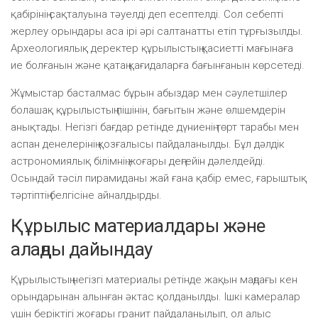
қабірінің сақталуына тәуелді деп есептелді. Сол себепті
жерлеу орындары аса ірі әрі салтанатты етіп тұрғызылды.
Археологиялық деректер құрылыстың қасиетті мағынаға
ие болғанын және қатаң қағидаларға бағынғанын көрсетеді.
Жұмыстар басталмас бұрын абыздар мен сәулетшілер
болашақ құрылыстың пішінін, бағытын және өлшемдерін
анықтады. Негізгі бағдар ретінде дүниенің төрт тарабы мен
аспан денелерінің қозғалысы пайдаланылды. Бұл дәлдік
астрономиялық білімнің жоғары деңгейін дәлелдейді.
Осындай тәсіл пирамиданы жай ғана қабір емес, ғарыштық
тәртіптің белгісіне айналдырды.
Құрылыс материалдары және
алаңды дайындау
Құрылыстың негізгі материалы ретінде жақын маңдағы кен
орындарынан алынған әктас қолданылды. Ішкі камералар
үшін беріктігі жоғары гранит пайдаланылып, ол алыс