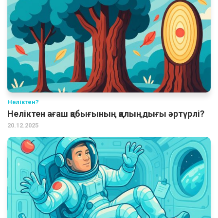
Неліктен?
Неліктен ағаш қабығының қалыңдығы әртүрлі?
20.12.2025