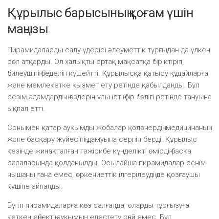
Құрылыс барысының қоғам үшін
маңызы
Пирамидаларды салу үдерісі әлеуметтік тұрғыдан да үлкен
рөл атқарды. Ол халықты ортақ мақсатқа біріктіріп,
билеушінің беделін күшейтті. Құрылысқа қатысу құдайларға
және мемлекетке қызмет ету ретінде қабылданды. Бұл
сезім адамдардың өздерін ұлы істің бір бөлігі ретінде тануына
ықпал етті.
Сонымен қатар ауқымды жобалар қолөнердің, медицинаның
және басқару жүйесінің дамуына серпін берді. Құрылыс
кезінде жинақталған тәжірибе күнделікті өмірдің басқа
салаларында қолданылды. Осылайша пирамидалар сенім
нышаны ғана емес, өркениеттік ілгерілеудің де қозғаушы
күшіне айналды.
Бүгін пирамидаларға көз салғанда, оларды тұрғызуға
кеткен еңбектің ауқымын елестету оңай емес. Бұл