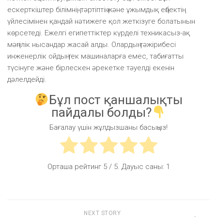
ескерткіштер білімнің, тәртіптің және ұжымдық еңбектің
үйлесімінен қандай нәтижеге қол жеткізуге болатынын
көрсетеді. Ежелгі египеттіктер күрделі техникасыз-ақ
мәңгілік нысандар жасай алды. Олардың тәжірибесі
инженерлік ойдың тек машиналарға емес, табиғатты
түсінуге және бірлескен әрекетке тәуелді екенін
дәлелдейді.
Бұл пост қаншалықты
пайдалы болды?
Бағалау үшін жұлдызшаны басыңыз!
Орташа рейтинг
5
/ 5. Дауыс саны:
1
NEXT STORY