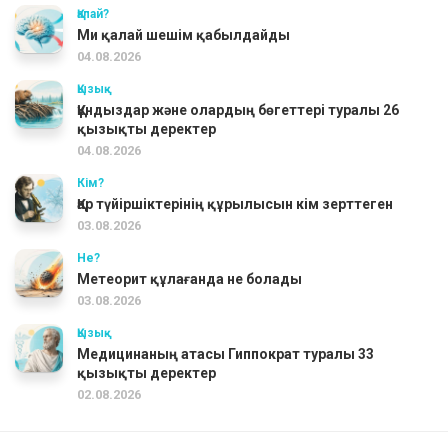
Қалай?
Ми қалай шешім қабылдайды
04.08.2026
Қызық
Құндыздар және олардың бөгеттері туралы 26
қызықты деректер
04.08.2026
Кім?
Қар түйіршіктерінің құрылысын кім зерттеген
03.08.2026
Не?
Метеорит құлағанда не болады
03.08.2026
Қызық
Медицинаның атасы Гиппократ туралы 33
қызықты деректер
02.08.2026