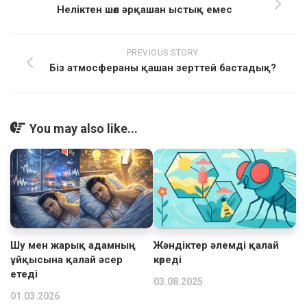
Неліктен шөл әрқашан ыстық емес
PREVIOUS STORY
Біз атмосфераны қашан зерттей бастадық?
You may also like...
Шу мен жарық адамның
Жәндіктер әлемді қалай
ұйқысына қалай әсер
көреді
етеді
03.08.2025
01.03.2026