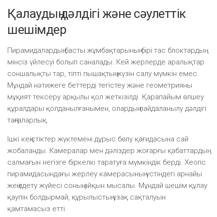
Қалаудың дәлдігі және сәулеттік
шешімдер
Пирамидалардың басты жұмбақтарының бірі тас блоктардың
мінсіз үйлесуі болып саналады. Кей жерлерде аралықтар
соншалықты тар, тіпті пышақтың жүзін салу мүмкін емес.
Мұндай нәтижеге беттерді тегістеу және геометрияны
мұқият тексеру арқылы қол жеткізілді. Қарапайым өлшеу
құралдары қолданылғанымен, олардың пайдаланылу дәлдігі
таңғаларлық.
Ішкі кеңістіктер жүктемені дұрыс бөлу қағидасына сай
жобаланды. Камералар мен дәліздер жоғарғы қабаттардың
салмағын негізге біркелкі таратуға мүмкіндік берді. Хеопс
пирамидасындағы жерлеу камерасының үстіндегі арнайы
жеңілдету жүйесі соның айқын мысалы. Мұндай шешім құлау
қаупін болдырмай, құрылыстың ұзақ сақталуын
қамтамасыз етті.