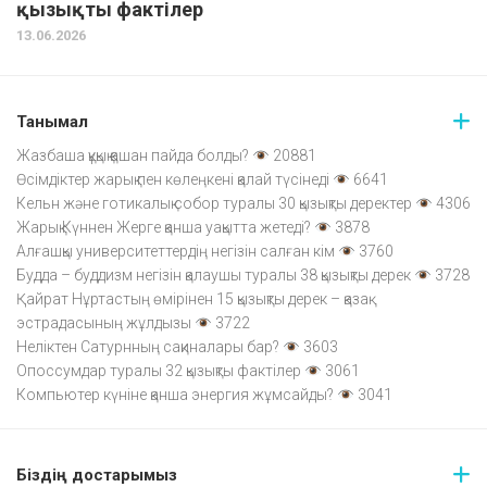
қызықты фактілер
13.06.2026
Танымал
Жазбаша құқық қашан пайда болды?
20881
Өсімдіктер жарық пен көлеңкені қалай түсінеді
6641
Кельн және готикалық собор туралы 30 қызықты деректер
4306
Жарық Күннен Жерге қанша уақытта жетеді?
3878
Алғашқы университеттердің негізін салған кім
3760
Будда – буддизм негізін қалаушы туралы 38 қызықты дерек
3728
Қайрат Нұртастың өмірінен 15 қызықты дерек – қазақ
эстрадасының жұлдызы
3722
Неліктен Сатурнның сақиналары бар?
3603
Опоссумдар туралы 32 қызықты фактілер
3061
Компьютер күніне қанша энергия жұмсайды?
3041
Біздің достарымыз