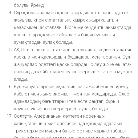
болуды үйренді.
Сұр қасқырлармен қасқырлардың қатынасы әдетте
жауыздықпен сипатталып, кішірек жыртқыштың
қазасымен аяқталады. Бірге мекендейтін аймақтарда
қасқырлар қасқыр тайпалары бақылауындағы
аумақтардан аулақ болады.
АҚШ-тың шығыс штаттарында «койволк» деп аталатын
қасқыр мен қасқырдың будандары кең таралған. Бұл
жануарлар әдеттегі қасқырлардан ірілеу және екі ата-
ананың да кейбір мінез-құлқық ерекшеліктерін мұраға
алады.
Бұл жануарлардың ақыл-ойы өз тәжірибесінен үйрену
қабілетімен және икемділігімен таң қалдырады. Олар
адамдардың бағыттарын тез есте сақтап, бұрын
қауіпке ұшыраған жерлерден аулақ болады.
Солтүстік Американың көптеген коренных
халықтарының мифологиясында қасқыр адалсыз
трикстер мен мәдени батыр ретінде көрініс табады.