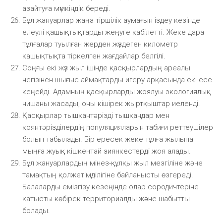
азайтуға мүмкіндік береді.
Бұл жануарлар жаңа тіршілік аумағын іздеу кезінде
елеулі қашықтықтарды жеңуге қабілетті. Жеке дара
тұлғалар туылған жерден жүздеген километр
қашықтықта тіркелген жағдайлар белгілі.
Соңғы екі жүз жыл ішінде қасқырлардың ареалы
негізінен шығыс аймақтарды игеру арқасында екі есе
кеңейді. Адамның қасқырларды жоялуы экологиялық
нишаны жасады, оны кішірек жыртқыштар иеленді.
Қасқырлар тышқантәрізді тышқандар мен
қоянтәрізділердің популяцияларын табиғи реттеушілер
болып табылады. Бір ересек жеке тұлға жылына
мыңға жуық кішкентай зиянкестерді жоя алады.
Бұл жануарлардың мінез-құлқы жыл мезгіліне және
тамақтың қолжетімділігіне байланысты өзгереді.
Балаларды емізгізу кезеңінде олар сородичтеріне
қатысты көбірек территориалды және шабытты
болады.