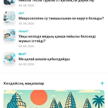
Никола Тесла туралы 31 қызықты деректер
06.08.2026
Не?
Микроскоппен су тамшысынан не көруге болады?
05.08.2026
Неше?
Ұйқы кезінде мидың қанша пайызы белсенді
жұмыс істейді?
05.08.2026
Қалай?
Ми қалай шешім қабылдайды
04.08.2026
Кездейсоқ мақалалар