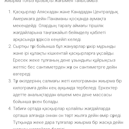
жиырма тоғыз қызықты жағымен танысамыз.
Қасқырлар Аляскадан және Канададан Централдық
Америкаға дейін Панаманы қосқанда аумақта
мекендейді. Олардың таралу аймағы тіршілік
жағдайларына таңғажайып бейімделу қабілеті
арқасында үздіксіз кеңейіп келеді.
Сыртқы түрі бойынша бұл жануарлар үшкір мұрынды
және ірі құлақты кішкентай қасқырларға ұқсайды.
Ересек жеке тұлғаның дене ұзындығы құйрықсыз
жетпіс бес сантиметрден жүз он сантиметрге дейін
өзгереді.
Түр өкілдерінің салмағы жеті килограмнан жиырма бір
килограмға дейін кең ауқымда тербеледі. Еркектер
әдетте аналықтардан өлшемі мен дене массасы
бойынша үлкен болады.
Табиғи ортада қасқырлар қолайлы жағдайларда
орташа алғанда оннан он төрт жылға дейін өмір сүреді.
Тұтқында жеке дара тұлғалар жиырма бір жасқа дейін