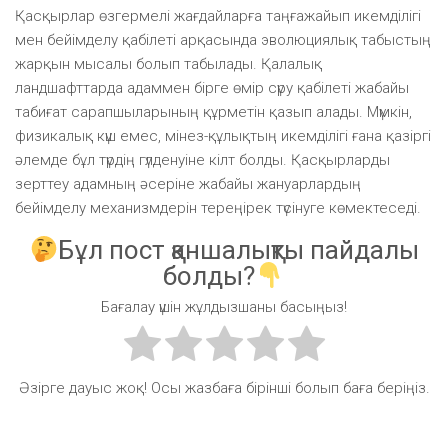
Қасқырлар өзгермелі жағдайларға таңғажайып икемділігі
мен бейімделу қабілеті арқасында эволюциялық табыстың
жарқын мысалы болып табылады. Қалалық
ландшафттарда адаммен бірге өмір сүру қабілеті жабайы
табиғат сарапшыларының құрметін қазып алады. Мүмкін,
физикалық күш емес, мінез-құлықтың икемділігі ғана қазіргі
әлемде бұл түрдің гүлденуіне кілт болды. Қасқырларды
зерттеу адамның әсеріне жабайы жануарлардың
бейімделу механизмдерін тереңірек түсінуге көмектеседі.
Бұл пост қаншалықты пайдалы
болды?
Бағалау үшін жұлдызшаны басыңыз!
Әзірге дауыс жоқ! Осы жазбаға бірінші болып баға беріңіз.