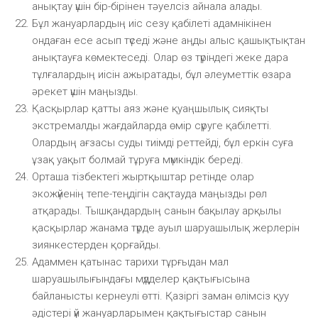
анықтау үшін бір-бірінен тәуелсіз айнала алады.
Бұл жануарлардың иіс сезу қабілеті адамнікінен
ондаған есе асып түседі және аңды алыс қашықтықтан
анықтауға көмектеседі. Олар өз түріндегі жеке дара
тұлғалардың иісін ажыратады, бұл әлеуметтік өзара
әрекет үшін маңызды.
Қасқырлар қатты аяз және қуаңшылық сияқты
экстремалды жағдайларда өмір сүруге қабілетті.
Олардың ағзасы суды тиімді реттейді, бұл еркін суға
ұзақ уақыт болмай тұруға мүмкіндік береді.
Орташа тізбектегі жыртқыштар ретінде олар
экожүйенің тепе-теңдігін сақтауда маңызды рөл
атқарады. Тышқандардың санын бақылау арқылы
қасқырлар жанама түрде ауыл шаруашылық жерлерін
зиянкестерден қорғайды.
Адаммен қатынас тарихи тұрғыдан мал
шаруашылығындағы мүдделер қақтығысына
байланысты кернеулі өтті. Қазіргі заман өлімсіз қуу
әдістері үй жануарларымен қақтығыстар санын