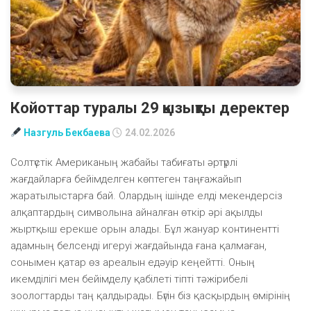
Койоттар туралы 29 қызықты деректер
Назгуль Бекбаева
24.02.2026
Солтүстік Американың жабайы табиғаты әртүрлі
жағдайларға бейімделген көптеген таңғажайып
жаратылыстарға бай. Олардың ішінде елді мекендерсіз
алқаптардың символына айналған өткір әрі ақылды
жыртқыш ерекше орын алады. Бұл жануар континентті
адамның белсенді игеруі жағдайында ғана қалмаған,
сонымен қатар өз ареалын едәуір кеңейтті. Оның
икемділігі мен бейімделу қабілеті тіпті тәжірибелі
зоологтарды таң қалдырады. Бүгін біз қасқырдың өмірінің