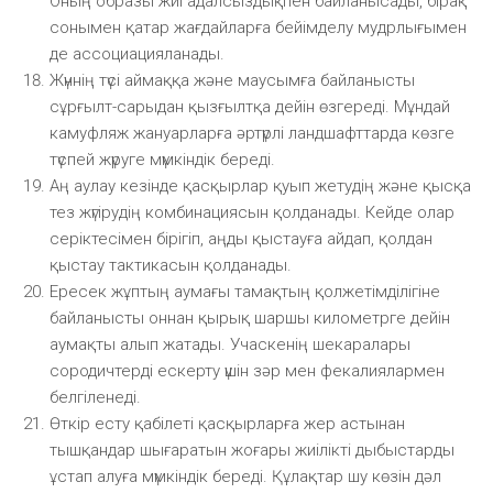
Оның образы жиі адалсыздықпен байланысады, бірақ
сонымен қатар жағдайларға бейімделу мудрлығымен
де ассоциацияланады.
Жүннің түсі аймаққа және маусымға байланысты
сұрғылт-сарыдан қызғылтқа дейін өзгереді. Мұндай
камуфляж жануарларға әртүрлі ландшафттарда көзге
түспей жүруге мүмкіндік береді.
Аң аулау кезінде қасқырлар қуып жетудің және қысқа
тез жүгірудің комбинациясын қолданады. Кейде олар
серіктесімен бірігіп, аңды қыстауға айдап, қолдан
қыстау тактикасын қолданады.
Ересек жұптың аумағы тамақтың қолжетімділігіне
байланысты оннан қырық шаршы километрге дейін
аумақты алып жатады. Учаскенің шекаралары
сородичтерді ескерту үшін зәр мен фекалиялармен
белгіленеді.
Өткір есту қабілеті қасқырларға жер астынан
тышқандар шығаратын жоғары жиілікті дыбыстарды
ұстап алуға мүмкіндік береді. Құлақтар шу көзін дәл