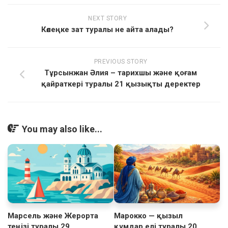
NEXT STORY
Көлеңке зат туралы не айта алады?
PREVIOUS STORY
Тұрсынжан Әлия – тарихшы және қоғам
қайраткері туралы 21 қызықты деректер
You may also like...
Марсель және Жерорта
Марокко — қызыл
теңізі туралы 29
құмдар елі туралы 20