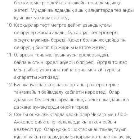
бес километрге дейін таңғажайып жылдамдыққа
жетеді. Мұндай жылдамдық ашық алқаптарда тез аңды
қуып жетуге көмектеседі.
Қасқырлар төрт метрге дейінгі ұзындықтағы
секірулер жасай алады, бұл әртүрлі кедергілерді
жеңуге мүмкіндік береді. Қажет болған жағдайда тік
секірудің биіктігі бір жарым метрге жетеді.
Олардың танымал ұзын әуені араларындағы
байланыстың күрделі жүйесін білдіреді. Әртүрлі тондар
мен дыбыс ұзақтығы тайпа орны мен күйі туралы
ақпаратты жеткізеді.
Бұл жануарлар қоршаған ортаның өзгерістеріне
таңғажайып бейімделу қабілетін көрсетеді. Олар
адамның белсенді шаруашылық әрекеті жағдайында
да жаңа аумақтарды оңай игереді.
Соңғы онжылдықтарда қасқырлар Чикаго мен Лос-
Анжелес сияқты ірі қалаларда күні өткен сайын
кездесіп тұр. Олар қоқыс шоқтарынан тамақ тауып,
күндізгі уақытта адамдармен қарым-қатынастан аулақ