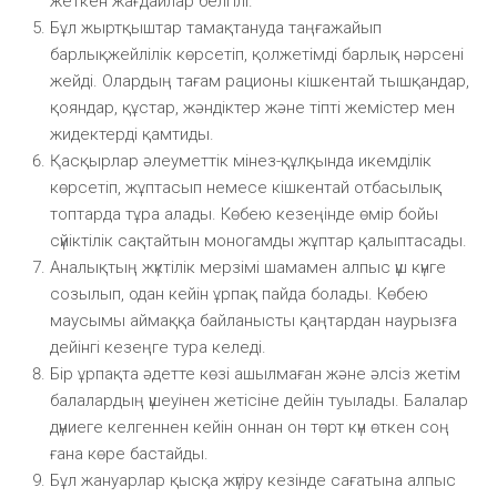
жеткен жағдайлар белгілі.
Бұл жыртқыштар тамақтануда таңғажайып
барлықжейлілік көрсетіп, қолжетімді барлық нәрсені
жейді. Олардың тағам рационы кішкентай тышқандар,
қояндар, құстар, жәндіктер және тіпті жемістер мен
жидектерді қамтиды.
Қасқырлар әлеуметтік мінез-құлқында икемділік
көрсетіп, жұптасып немесе кішкентай отбасылық
топтарда тұра алады. Көбею кезеңінде өмір бойы
сүйіктілік сақтайтын моногамды жұптар қалыптасады.
Аналықтың жүктілік мерзімі шамамен алпыс үш күнге
созылып, одан кейін ұрпақ пайда болады. Көбею
маусымы аймаққа байланысты қаңтардан наурызға
дейінгі кезеңге тура келеді.
Бір ұрпақта әдетте көзі ашылмаған және әлсіз жетім
балалардың үшеуінен жетісіне дейін туылады. Балалар
дүниеге келгеннен кейін оннан он төрт күн өткен соң
ғана көре бастайды.
Бұл жануарлар қысқа жүгіру кезінде сағатына алпыс