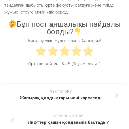
таңдалған дыбыстық орта фокусты сақтауға және тиімді
жұмыс істеуге мүмкіндік береді.
Бұл пост қаншалықты пайдалы
болды?
Бағалау үшін жұлдызшаны басыңыз!
Орташа рейтинг
5
/ 5. Дауыс саны:
1
NEXT STORY
Жапырақ қалдықтары нені көрсетеді
PREVIOUS STORY
Лифттер қашан қолданыла бастады?