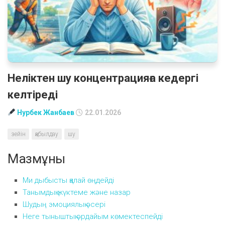
Неліктен шу концентрацияға кедергі
келтіреді
Нурбек Жанбаев
22.01.2026
зейін
қабылдау
шу
Мазмұны
Ми дыбысты қалай өңдейді
Танымдық жүктеме және назар
Шудың эмоциялық әсері
Неге тыныштық әрдайым көмектеспейді