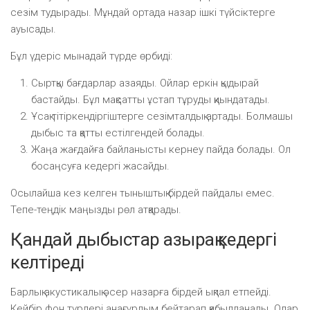
сезім тудырады. Мұндай ортада назар ішкі түйсіктерге
ауысады.
Бұл үдеріс мынадай түрде өрбиді:
Сыртқы бағдарлар азаяды. Ойлар еркін қыдырай
бастайды. Бұл мақсатты ұстап тұруды қиындатады.
Ұсақ тітіркендіргіштерге сезімталдық артады. Болмашы
дыбыс та қатты естілгендей болады.
Жаңа жағдайға байланысты кернеу пайда болады. Ол
босаңсуға кедергі жасайды.
Осылайша кез келген тыныштық бірдей пайдалы емес.
Тепе-теңдік маңызды рөл атқарады.
Қандай дыбыстар азырақ кедергі
келтіреді
Барлық акустикалық әсер назарға бірдей ықпал етпейді.
Кейбір фон түрлері анағұрлым бейтарап қабылданады. Олар