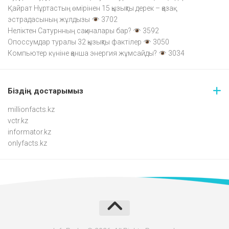
Қайрат Нұртастың өмірінен 15 қызықты дерек – қазақ
эстрадасының жұлдызы
3702
Неліктен Сатурнның сақиналары бар?
3592
Опоссумдар туралы 32 қызықты фактілер
3050
Компьютер күніне қанша энергия жұмсайды?
3034
Біздің достарымыз
millionfacts.kz
vctr.kz
informator.kz
onlyfacts.kz