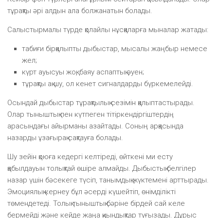
тұрақты әрі алдын ала болжанатын болады.
Салыстырмалы түрде қолайлы нұсқаларға мыналар жатады:
табиғи бірқалыпты дыбыстар, мысалы жаңбыр немесе
жел;
күрт ауысуы жоқ, баяу аспаптық әуен;
тұрақты ақ шу, ол кенет сигналдарды бүркемелейді.
Осындай дыбыстар тұрақтылық сезімін қалыптастырады.
Олар тыныштық пен күтпеген тітіркендіргіштердің
арасындағы айырманы азайтады. Соның арқасында
назарды ұзағырақ сақтауға болады.
Шу зейін қоюға кедергі келтіреді, өйткені ми есту
қабылдауын толықтай өшіре алмайды. Дыбыстық белгілер
назар үшін бәсекеге түсіп, танымдық жүктемені арттырады.
Эмоциялық кернеу бұл әсерді күшейтіп, өнімділікті
төмендетеді. Толық тыныштық бәріне бірдей сай келе
бермейді және кейде жаңа қиындықтар туғызады. Дұрыс