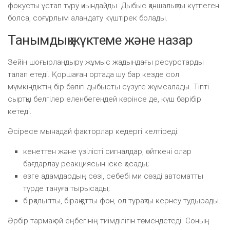
фокусты ұстап тұру қиындайды. Дыбыс қаншалықты күтпеген
болса, соғұрлым алаңдату күштірек болады.
Танымдық жүктеме және назар
Зейін шоғырландыру жұмыс жадындағы ресурстарды
талап етеді. Қоршаған ортада шу бар кезде сол
мүмкіндіктің бір бөлігі дыбысты сүзуге жұмсалады. Тіпті
сыртқы белгілер еленбегендей көрінсе де, күш бәрібір
кетеді.
Әсіресе мынадай факторлар кедергі келтіреді:
кенеттен және үзілісті сигналдар, өйткені олар
бағдарлау реакциясын іске қосады;
өзге адамдардың сөзі, себебі ми сөзді автоматты
түрде тануға тырысады;
бірқалыпты, бірақ қатты фон, ол тұрақты кернеу тудырады.
Әрбір тармақ ой еңбегінің тиімділігін төмендетеді. Соның