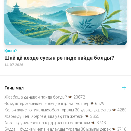
Қашан?
Шай қай кезде сусын ретінде пайда болды?
14.07.2026
Танымал
Жазбаша құқық қашан пайда болды?
20872
Өсімдіктер жарық пен көлеңкені қалай түсінеді
6629
Кельн және готикалық собор туралы 30 қызықты деректер
4280
Жарық Күннен Жерге қанша уақытта жетеді?
3855
Алғашқы университеттердің негізін салған кім
3743
Будда – буддизм негізін қалаушы туралы 38 қызықты дерек
3716