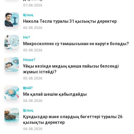
07.08.2026
Қызық
Никола Тесла туралы 31 қызықты деректер
06.08.2026
Не?
Микроскоппен су тамшысынан не көруге болады?
05.08.2026
Неше?
Ұйқы кезінде мидың қанша пайызы белсенді
жұмыс істейді?
05.08.2026
Қалай?
Ми қалай шешім қабылдайды
04.08.2026
Қызық
Құндыздар және олардың бөгеттері туралы 26
қызықты деректер
04.08.2026