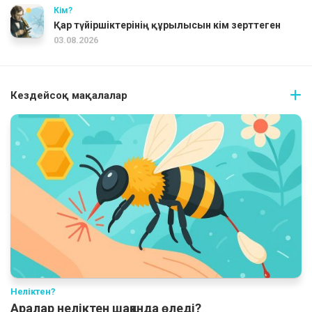
Кім?
Қар түйіршіктерінің құрылысын кім зерттеген
03.08.2026
Кездейсоқ мақалалар
Неліктен?
Аралар неліктен шаққанда өледі?