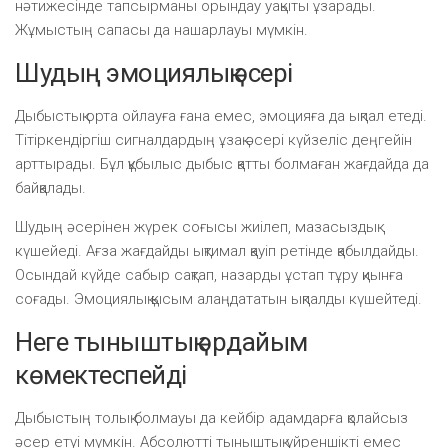
нәтижесінде тапсырманы орындау уақыты ұзарады.
Жұмыстың сапасы да нашарлауы мүмкін.
Шудың эмоциялық әсері
Дыбыстық орта ойлауға ғана емес, эмоцияға да ықпал етеді.
Тітіркендіргіш сигналдардың ұзақ әсері күйзеліс деңгейін
арттырады. Бұл құбылыс дыбыс қатты болмаған жағдайда да
байқалады.
Шудың әсерінен жүрек соғысы жиілеп, мазасыздық
күшейеді. Ағза жағдайды ықтимал қауіп ретінде қабылдайды.
Осындай күйде сабыр сақтап, назарды ұстап тұру қиынға
соғады. Эмоциялық қысым алаңдататын ықпалды күшейтеді.
Неге тыныштық әрдайым
көмектеспейді
Дыбыстың толық болмауы да кейбір адамдарға қолайсыз
әсер етуі мүмкін. Абсолютті тыныштық үйреншікті емес