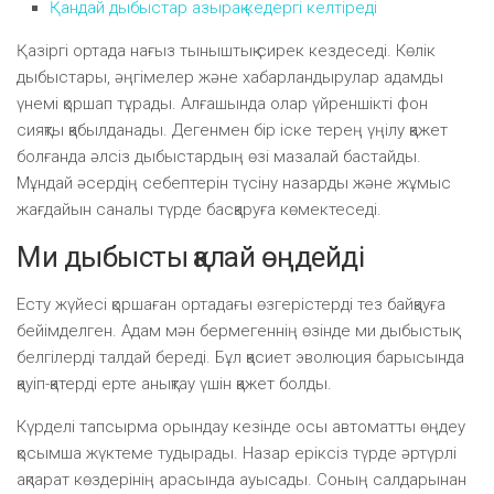
Қандай дыбыстар азырақ кедергі келтіреді
Қазіргі ортада нағыз тыныштық сирек кездеседі. Көлік
дыбыстары, әңгімелер және хабарландырулар адамды
үнемі қоршап тұрады. Алғашында олар үйреншікті фон
сияқты қабылданады. Дегенмен бір іске терең үңілу қажет
болғанда әлсіз дыбыстардың өзі мазалай бастайды.
Мұндай әсердің себептерін түсіну назарды және жұмыс
жағдайын саналы түрде басқаруға көмектеседі.
Ми дыбысты қалай өңдейді
Есту жүйесі қоршаған ортадағы өзгерістерді тез байқауға
бейімделген. Адам мән бермегеннің өзінде ми дыбыстық
белгілерді талдай береді. Бұл қасиет эволюция барысында
қауіп-қатерді ерте анықтау үшін қажет болды.
Күрделі тапсырма орындау кезінде осы автоматты өңдеу
қосымша жүктеме тудырады. Назар еріксіз түрде әртүрлі
ақпарат көздерінің арасында ауысады. Соның салдарынан