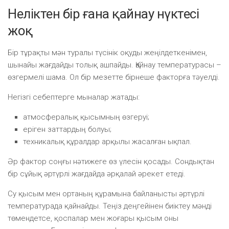
Неліктен бір ғана қайнау нүктесі
жоқ
Бір тұрақты мән туралы түсінік оқуды жеңілдеткенімен,
шынайы жағдайды толық ашпайды. Қайнау температурасы –
өзгермелі шама. Ол бір мезетте бірнеше факторға тәуелді.
Негізгі себептерге мыналар жатады:
атмосфералық қысымның өзгеруі;
еріген заттардың болуы;
техникалық құралдар арқылы жасалған ықпал.
Әр фактор соңғы нәтижеге өз үлесін қосады. Сондықтан
бір сұйық әртүрлі жағдайда әрқалай әрекет етеді.
Су қысым мен ортаның құрамына байланысты әртүрлі
температурада қайнайды. Теңіз деңгейінен биіктеу мәнді
төмендетсе, қоспалар мен жоғары қысым оны