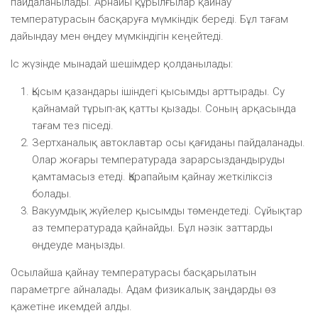
пайдаланылады. Арнайы құрылғылар қайнау
температурасын басқаруға мүмкіндік береді. Бұл тағам
дайындау мен өңдеу мүмкіндігін кеңейтеді.
Іс жүзінде мынадай шешімдер қолданылады:
Қысым қазандары ішіндегі қысымды арттырады. Су
қайнамай тұрып-ақ қатты қызады. Соның арқасында
тағам тез піседі.
Зертханалық автоклавтар осы қағиданы пайдаланады.
Олар жоғары температурада зарарсыздандыруды
қамтамасыз етеді. Қарапайым қайнау жеткіліксіз
болады.
Вакуумдық жүйелер қысымды төмендетеді. Сұйықтар
аз температурада қайнайды. Бұл нәзік заттарды
өңдеуде маңызды.
Осылайша қайнау температурасы басқарылатын
параметрге айналады. Адам физикалық заңдарды өз
қажетіне икемдей алды.