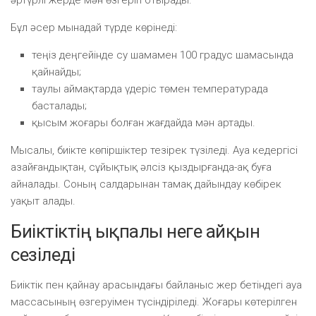
Бұл әсер мынадай түрде көрінеді:
теңіз деңгейінде су шамамен 100 градус шамасында
қайнайды;
таулы аймақтарда үдеріс төмен температурада
басталады;
қысым жоғары болған жағдайда мән артады.
Мысалы, биікте көпіршіктер тезірек түзіледі. Ауа кедергісі
азайғандықтан, сұйықтық әлсіз қыздырғанда-ақ буға
айналады. Соның салдарынан тамақ дайындау көбірек
уақыт алады.
Биіктіктің ықпалы неге айқын
сезіледі
Биіктік пен қайнау арасындағы байланыс жер бетіндегі ауа
массасының өзгеруімен түсіндіріледі. Жоғары көтерілген