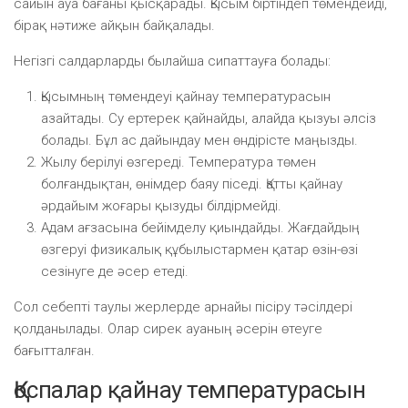
сайын ауа бағаны қысқарады. Қысым біртіндеп төмендейді,
бірақ нәтиже айқын байқалады.
Негізгі салдарларды былайша сипаттауға болады:
Қысымның төмендеуі қайнау температурасын
азайтады. Су ертерек қайнайды, алайда қызуы әлсіз
болады. Бұл ас дайындау мен өндірісте маңызды.
Жылу берілуі өзгереді. Температура төмен
болғандықтан, өнімдер баяу піседі. Қатты қайнау
әрдайым жоғары қызуды білдірмейді.
Адам ағзасына бейімделу қиындайды. Жағдайдың
өзгеруі физикалық құбылыстармен қатар өзін-өзі
сезінуге де әсер етеді.
Сол себепті таулы жерлерде арнайы пісіру тәсілдері
қолданылады. Олар сирек ауаның әсерін өтеуге
бағытталған.
Қоспалар қайнау температурасын