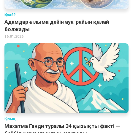
Қалай?
Адамдар ғылымға дейін ауа-райын қалай
болжады
16.01.2026
Қызық
Махатма Ганди туралы 34 қызықты факті —