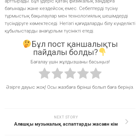
арттырады. Бұл үдеріс қатаң физикалық заңдарға
бағынады және кездейсоқ емес. Себептерді түсіну
тұрмыстық бақылаулар мен технологиялық шешімдерді
түсіндіруге көмектеседі. Негізгі қағидаларды білу күнделікті
құбылыстарды анағұрлым түсінікті етеді.
Бұл пост қаншалықты
пайдалы болды?
Бағалау үшін жұлдызшаны басыңыз!
Әзірге дауыс жоқ! Осы жазбаға бірінші болып баға беріңіз.
NEXT STORY
Алғашқы музыкалық аспаптарды жасаған кім