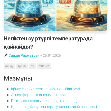
Неліктен су әртүрлі температурада
қайнайды?
Сажан Рахметов
25.01.2026
қайнау
қысым
су
физика
Мазмұны
Қайнау физика тұрғысынан нені білдіреді
Атмосфералық қысымның рөлі
Биіктіктің ықпалы неге айқын сезіледі
Қоспалар қайнау температурасын қалай өзгертеді