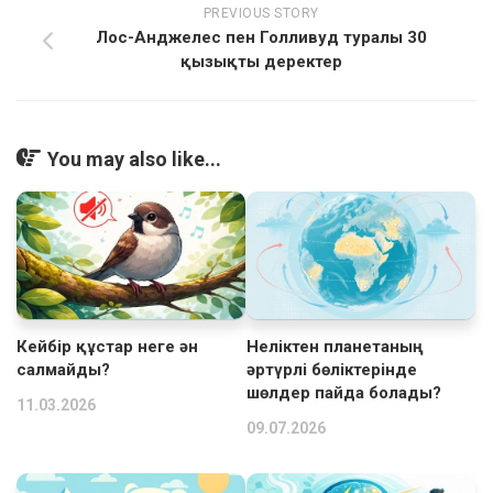
PREVIOUS STORY
Лос-Анджелес пен Голливуд туралы 30
қызықты деректер
You may also like...
Кейбір құстар неге ән
Неліктен планетаның
салмайды?
әртүрлі бөліктерінде
шөлдер пайда болады?
11.03.2026
09.07.2026