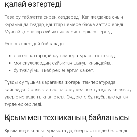
қалай өзгертеді
Таза су табиғатта сирек кездеседі. Көп жағдайда оның
құрамында тұздар, қанттар немесе басқа заттар ериді.
Мұндай қоспалар сұйықтың қасиеттерін өзгертеді.
Әсері келесідей байқалады:
еріген заттар қайнау температурасын көтереді;
молекулалардың сұйықтан шығуы қиындайды;
бу түзілуі үшін көбірек энергия қажет.
Тұзды су тұщыға қарағанда жоғары температурада
қайнайды. Сондықтан ас әзірлеу кезінде тұз қосу қыздыру
үдерісіне аздап ықпал етеді. Өндірісте бұл құбылыс қатаң
түрде ескеріледі.
Қысым мен техниканың байланысы
Қысымның ықпалы тұрмыста да, өнеркәсіпте де белсенді