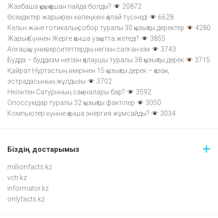
Жазбаша құқық қашан пайда болды?
20872
Өсімдіктер жарық пен көлеңкені қалай түсінеді
6628
Кельн және готикалық собор туралы 30 қызықты деректер
4280
Жарық Күннен Жерге қанша уақытта жетеді?
3855
Алғашқы университеттердің негізін салған кім
3743
Будда – буддизм негізін қалаушы туралы 38 қызықты дерек
3715
Қайрат Нұртастың өмірінен 15 қызықты дерек – қазақ
эстрадасының жұлдызы
3702
Неліктен Сатурнның сақиналары бар?
3592
Опоссумдар туралы 32 қызықты фактілер
3050
Компьютер күніне қанша энергия жұмсайды?
3034
Біздің достарымыз
millionfacts.kz
vctr.kz
informator.kz
onlyfacts.kz