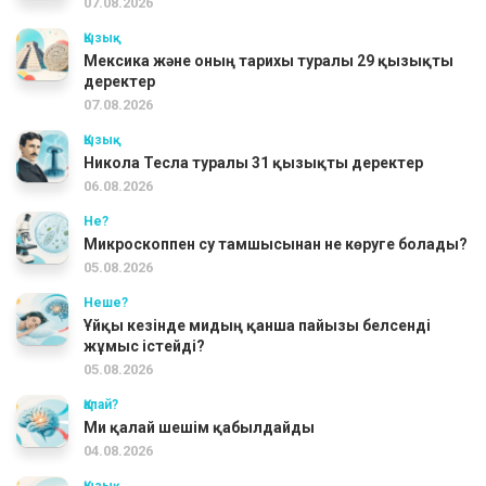
07.08.2026
Қызық
Мексика және оның тарихы туралы 29 қызықты
деректер
07.08.2026
Қызық
Никола Тесла туралы 31 қызықты деректер
06.08.2026
Не?
Микроскоппен су тамшысынан не көруге болады?
05.08.2026
Неше?
Ұйқы кезінде мидың қанша пайызы белсенді
жұмыс істейді?
05.08.2026
Қалай?
Ми қалай шешім қабылдайды
04.08.2026