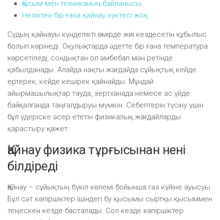
Қысым мен техниканың байланысы
Неліктен бір ғана қайнау нүктесі жоқ
Судың қайнауы күнделікті өмірде жиі кездесетін құбылыс
болып көрінеді. Оқулықтарда әдетте бір ғана температура
көрсетіледі, сондықтан ол әмбебап мән ретінде
қабылданады. Алайда нақты жағдайда сұйықтық кейде
ертерек, кейде кешірек қайнайды. Мұндай
айырмашылықтар тауда, зертханада немесе ас үйде
байқалғанда таңғалдыруы мүмкін. Себептерін түсіну үшін
бұл үдеріске әсер ететін физикалық жағдайларды
қарастыру қажет.
Қайнау физика тұрғысынан нені
білдіреді
Қайнау – сұйықтың бүкіл көлемі бойынша газ күйіне ауысуы.
Бұл сәт көпіршіктер ішіндегі бу қысымы сыртқы қысыммен
теңескен кезде басталады. Сол кезде көпіршіктер