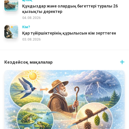
Қызық
Құндыздар және олардың бөгеттері туралы 26
қызықты деректер
04.08.2026
Кім?
Қар түйіршіктерінің құрылысын кім зерттеген
03.08.2026
Кездейсоқ мақалалар