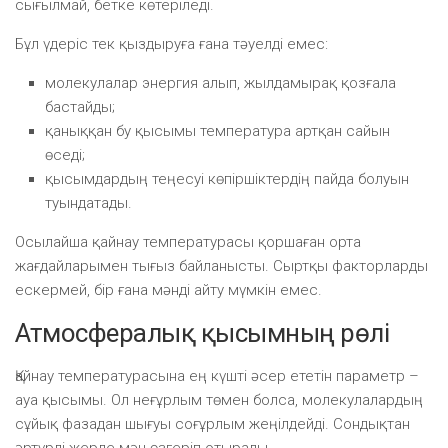
сығылмай, бетке көтеріледі.
Бұл үдеріс тек қыздыруға ғана тәуелді емес:
молекулалар энергия алып, жылдамырақ қозғала
бастайды;
қаныққан бу қысымы температура артқан сайын
өседі;
қысымдардың теңесуі көпіршіктердің пайда болуын
туындатады.
Осылайша қайнау температурасы қоршаған орта
жағдайларымен тығыз байланысты. Сыртқы факторларды
ескермей, бір ғана мәнді айту мүмкін емес.
Атмосфералық қысымның рөлі
Қайнау температурасына ең күшті әсер ететін параметр –
ауа қысымы. Ол неғұрлым төмен болса, молекулалардың
сұйық фазадан шығуы соғұрлым жеңілдейді. Сондықтан
әртүрлі жерде мән өзгеріп отырады.