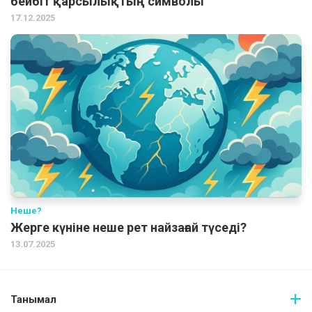
бейбіт қарсылықтың символы
17.12.2025
Неше?
Жерге күніне неше рет найзағай түседі?
13.07.2025
Танымал