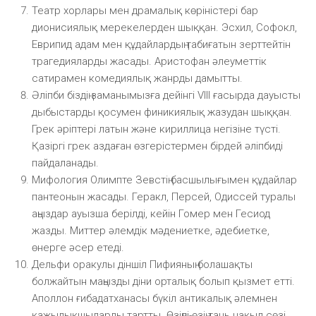
Театр хорлары мен драмалық көріністері бар
дионисиялық мерекелерден шыққан. Эсхил, Софокл,
Еврипид адам мен құдайлардың табиғатын зерттейтін
трагедияларды жасады. Аристофан әлеуметтік
сатирамен комедиялық жанрды дамытты.
Әліпби біздің заманымызға дейінгі VIII ғасырда дауысты
дыбыстарды қосумен финикиялық жазудан шыққан.
Грек әріптері латын және кириллица негізіне түсті.
Қазіргі грек аздаған өзгерістермен бірдей әліпбиді
пайдаланады.
Мифология Олимпте Зевстің басшылығымен құдайлар
пантеонын жасады. Геракл, Персей, Одиссей туралы
аңыздар ауызша берілді, кейін Гомер мен Гесиод
жазды. Миттер әлемдік мәдениетке, әдебиетке,
өнерге әсер етеді.
Дельфи оракулы діншіл Пифияның болашақты
болжайтын маңызды діни орталық болып қызмет етті.
Аполлон ғибадатханасы бүкіл антикалық әлемнен
қажылықшыларды тартты. Өзіңді-өзің тань нақыл сөзі