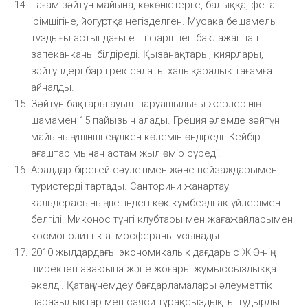
Тағам зәйтүн майына, көкөністерге, балыққа, фета
ірімшігіне, йогуртқа негізделген. Мусака бешамель
тұздығы астындағы етті фаршпен баклажаннан
запеканканы білдіреді. Қызанақтары, қиярлары,
зәйтүндері бар грек салаты халықаралық тағамға
айналды.
Зәйтүн бақтары ауыл шаруашылығы жерлерінің
шамамен 15 пайызын алады. Греция әлемде зәйтүн
майының үшінші ең үлкен көлемін өндіреді. Кейбір
ағаштар мыңнан астам жыл өмір сүреді.
Аралдар бірегей сәулетімен және пейзаждарымен
туристерді тартады. Санторини жанартау
кальдерасының шетіндегі көк күмбезді ақ үйлерімен
белгілі. Миконос түнгі клубтары мен жағажайларымен
космополиттік атмосфераны ұсынады.
2010 жылдардағы экономикалық дағдарыс ЖІӨ-нің
ширектен азаюына және жоғары жұмыссыздыққа
әкелді. Қатаң үнемдеу бағдарламалары әлеуметтік
наразылықтар мен саяси тұрақсыздықты тудырды.