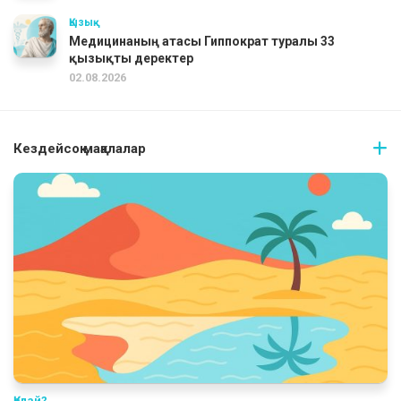
Қызық
Медицинаның атасы Гиппократ туралы 33
қызықты деректер
02.08.2026
Кездейсоқ мақалалар
Қалай?