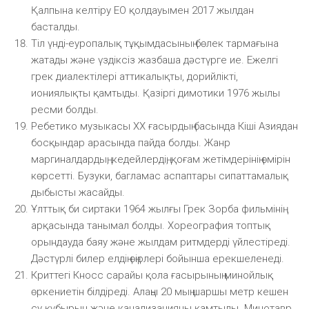
Қалпына келтіру ЕО қолдауымен 2017 жылдан
басталды.
Тіл үнді-еуропалық тұқымдасының бөлек тармағына
жатады және үздіксіз жазбаша дәстүрге ие. Ежелгі
грек диалектілері аттикалықты, дорийлікті,
иониялықты қамтыды. Қазіргі димотики 1976 жылы
ресми болды.
Ребетико музыкасы XX ғасырдың басында Кіші Азиядан
босқындар арасында пайда болды. Жанр
маргиналдардың, кедейлердің, қоғам жетімдерінің өмірін
көрсетті. Бузуки, багламас аспаптары сипаттамалық
дыбысты жасайды.
Ұлттық би сиртаки 1964 жылғы Грек Зорба фильмінің
арқасында танымал болды. Хореография топтық
орындауда баяу және жылдам ритмдерді үйлестіреді.
Дәстүрлі билер елдің өңірлері бойынша ерекшеленеді.
Криттегі Кносс сарайы қола ғасырының минойлық
өркениетін білдіреді. Алаңы 20 мың шаршы метр кешен
су құбырын және канализацияны қамтыды. Минотавр