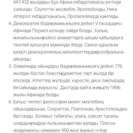
447-432 жылдары Құз Афина ғибадатханасы ретінде
салынды. Сәулеттік ансамбль Эрехтейонды, Ника
Аптерос ғибадатханасын, Пропилейлерді қамтиды.
Демократия біздің заманымызға дейінгі V ғасырдағы
Афинада Перикл кезінде пайда болды. Халық
жиналысының жүйесі азаматтарға шешім қабылдауға
тікелей қатысуға мүмкіндік берді. Саяси құрылым
қазіргі демократиялық мемлекеттердің прообразына
айналды.
Олимпиада ойындары біздің заманымызға дейінгі 776
жылдан бастап Зевстің құрметіне төрт жылда бір
өткізілді. Атлеттер жүгіруде, күресте, диск лақтыруда,
бесайымда жарысты. Дәстүрді қайта жаңғырту 1896
жылы Афинада болды.
Батыс типтегі философия милет мектебінің
ойшылдарынан, Сократтан, Платоннан, Аристотельден
басталды. Болмыс табиғаты, этика, саясат туралы
олардың ілімдері ғылымның негізін қалады. Платон
академиясы шамамен 900 жыл жұмыс істеді.