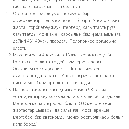
ғибадатханаға жазылған болатын.
Спарта бірегей әлеуметтік жүйесі бар
әскерилендірілген мемлекетті білдірді. Ұлдарды жеті
жастан тәрбиелеу жауынгерлерді қалыптастыруға
бағытталды. Афинамен қарсылық біздің заманымызға
дейінгі 431-404 жылдардағы Пелопоннес соғысына
ұласты.
Македониялы Александр 13 жыл жорықтар үшін
Грециядан Үндістанға дейін империя жасады.
Эллинизм грек мәдениетін Шығыстың үлкен
аумақтарында таратты. Александрия кітапханасы
ғылым мен білім орталығына айналды.
Православиелікті халықтың шамамен 98 пайызы
ұстанады, шіркеу қоғамда айтарлықтай рөл атқарады.
Метеора монастырьлері биіктігі 600 метрге дейін
жартастар шыңдарында салынған. Афон ерекше
мәртебесі бар автономды монах республикасы болып
қала береді.