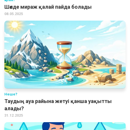
Шөлде мираж қалай пайда болады
08.05.2025
Неше?
Таудың ауа райына жетуі қанша уақытты
алады?
31.12.2025