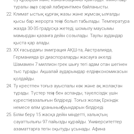
туралы аңыз сарай лабиринтімен байланысты.
Климат ыстық құрғақ жазы және жұмсақ ылғалды
қысы бар жерорта теңізі болып табылады. Температура
жазда 30-35 градусқа жетеді, шомылу маусымы
мамырдан қазанға дейін созылады. Таулы аудандар
қыста қар алады.
XX ғасырдағы эмиграция АҚШ-та, Австралияда,
Германияда ірі диаспораларды жасауға әкелді.
Шамамен 7 миллион грек шығу тегі адам отан шегінен
тыс тұрады. Ақшалай аударымдар елдің экономикасын
қолдайды.
Ту крестпен тоғыз ауыспалы көк және ақ жолақтан
тұрады. Түстер теңіз бен аспанды, тәуелсіздік үшін
күрестің тазалығын білдіреді. Тоғыз жолақ Еркіндік
немесе өлім ұранының буындарын білдіреді.
Білім беру 15 жасқа дейін міндетті, халықтың
сауаттылығы 97 пайызды құрайды. Университеттер
азаматтарға тегін оқытуды ұсынады. Афина