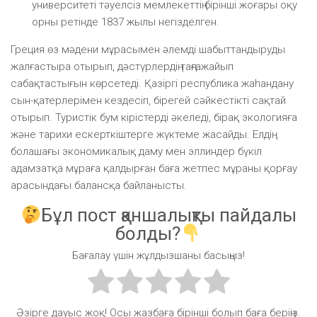
университеті тәуелсіз мемлекеттің бірінші жоғары оқу
орны ретінде 1837 жылы негізделген.
Греция өз мәдени мұрасымен әлемді шабыттандыруды
жалғастыра отырып, дәстүрлердің таңғажайып
сабақтастығын көрсетеді. Қазіргі республика жаһандану
сын-қатерлерімен кездесіп, бірегей сәйкестікті сақтай
отырып. Туристік бум кірістерді әкеледі, бірақ экологияға
және тарихи ескерткіштерге жүктеме жасайды. Елдің
болашағы экономикалық даму мен эллиндер бүкіл
адамзатқа мұраға қалдырған баға жетпес мұраны қорғау
арасындағы балансқа байланысты.
Бұл пост қаншалықты пайдалы
болды?
Бағалау үшін жұлдызшаны басыңыз!
Әзірге дауыс жоқ! Осы жазбаға бірінші болып баға беріңіз.