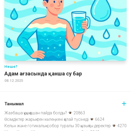
Неше?
Адам ағзасында қанша су бар
08.12.2025
Танымал
Жазбаша құқық қашан пайда болды?
20863
Өсімдіктер жарық пен көлеңкені қалай түсінеді
6624
Кельн және готикалық собор туралы 30 қызықты деректер
4270