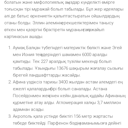
болатын және мифологиялық аңыздар күнделікті өмірге
тоғысқан тірі мұражай болып табылады. Бұл жер идеялары
әлі де батыс өркениетін қалыптастыратын ойшылдардың
отаны болды. Эллин әлемінің ерекшеліктерімен танысу
өткен мен қазіргіні біріктіретін мұраның таңғажайып
картинасын ашады.
Аумақ Балқан түбегіндегі материктік бөлікті және Эгей
мен Иония теңіздеріндегі шамамен 6000 аралды
қамтиды. Тек 227 аралдық түзілім мекенді болып
табылады. Ұзындығы 13676 шақырым жағалау сызығы
бірегей ландшафттарды жасайды.
Афина үздіксіз тарихы 3400 жылдан астам әлемдегі ең
ежелгі қалалардың бірі болып саналады. Астана
Посейдонмен жеңісінен кейін даналық құдайы Афинаның
құрметіне атау алды. Агломерация халқы 3,7 миллион
адамнан асады.
Акрополь қала үстінде биіктігі 156 метр жартасты
төбеде биіктейді. Парфенон біздің заманымызға дейінгі