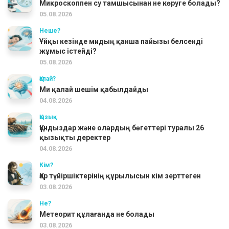
Микроскоппен су тамшысынан не көруге болады?
05.08.2026
Неше?
Ұйқы кезінде мидың қанша пайызы белсенді
жұмыс істейді?
05.08.2026
Қалай?
Ми қалай шешім қабылдайды
04.08.2026
Қызық
Құндыздар және олардың бөгеттері туралы 26
қызықты деректер
04.08.2026
Кім?
Қар түйіршіктерінің құрылысын кім зерттеген
03.08.2026
Не?
Метеорит құлағанда не болады
03.08.2026