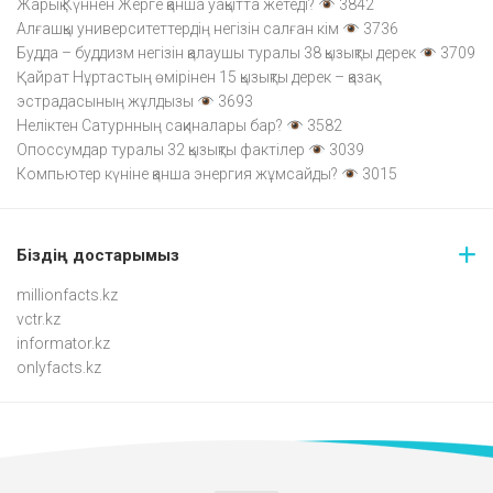
Жарық Күннен Жерге қанша уақытта жетеді?
3842
Алғашқы университеттердің негізін салған кім
3736
Будда – буддизм негізін қалаушы туралы 38 қызықты дерек
3709
Қайрат Нұртастың өмірінен 15 қызықты дерек – қазақ
эстрадасының жұлдызы
3693
Неліктен Сатурнның сақиналары бар?
3582
Опоссумдар туралы 32 қызықты фактілер
3039
Компьютер күніне қанша энергия жұмсайды?
3015
Біздің достарымыз
millionfacts.kz
vctr.kz
informator.kz
onlyfacts.kz