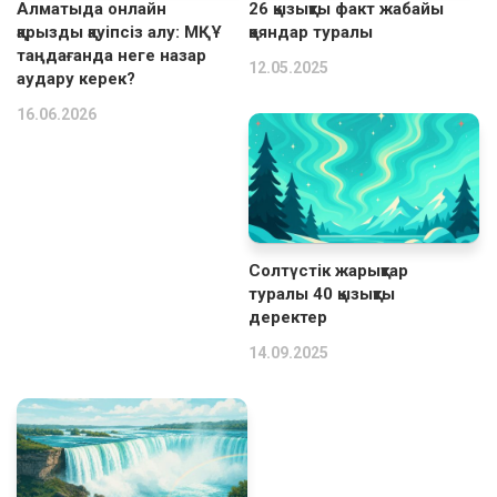
Алматыда онлайн
26 қызықты факт жабайы
қарызды қауіпсіз алу: МҚҰ
қояндар туралы
таңдағанда неге назар
12.05.2025
аудару керек?
16.06.2026
Солтүстік жарықтар
туралы 40 қызықты
деректер
14.09.2025