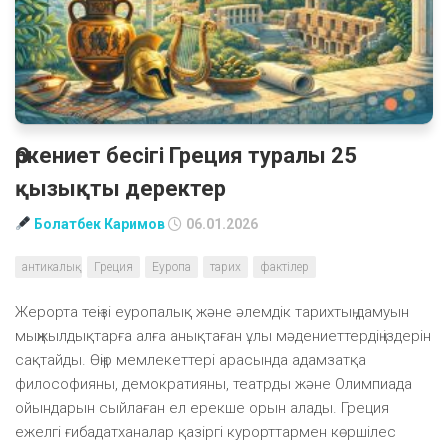
Өркениет бесігі Греция туралы 25
қызықты деректер
Болатбек Каримов
06.01.2026
антикалық
Греция
Еуропа
тарих
фактілер
Жерорта теңізі еуропалық және әлемдік тарихтың дамуын
мыңжылдықтарға алға анықтаған ұлы мәдениеттердің іздерін
сақтайды. Өңір мемлекеттері арасында адамзатқа
философияны, демократияны, театрды және Олимпиада
ойындарын сыйлаған ел ерекше орын алады. Греция
ежелгі ғибадатханалар қазіргі курорттармен көршілес