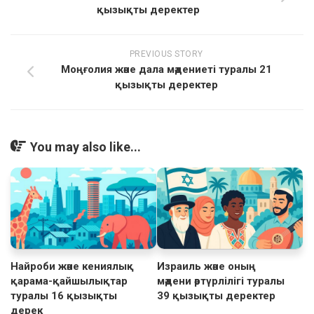
қызықты деректер
PREVIOUS STORY
Моңғолия және дала мәдениеті туралы 21
қызықты деректер
You may also like...
Найроби және кениялық
Израиль және оның
қарама-қайшылықтар
мәдени әртүрлілігі туралы
туралы 16 қызықты
39 қызықты деректер
дерек