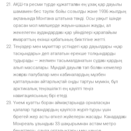
АҚШ-та ресми түрде құжатталған ең ұзақ қар дауылы
шамамен бес тәулік бойы созылды және 1936 жылдың
ақпанында Монтана штатына төнді. Осы уақыт ішінде
орасан мол мөлшерде жауын-шашын жауды, ал
жекелеген аудандардағы қар үйінділері қарапайым
ғимараттың екінші қабатының биіктігіне жетті.
Теңіздер мен мұхиттар үстіндегі қар дауылдары «қар
тасқындары» деп аталатын ерекше толқындарды
тудырады — желмен тасымалданатын судағы қардың
алып массалары. Мұндай дауылға тап болған кемелер
жоғарғы палубалар мен кабиналардың мұзбен
қапталуынан айтарлықтай оңды тартуы мүмкін, бұл
арктикалық теңізшілікті ең қауіпті теңіз
навигациясының бірі етеді.
Үнемі қуатты боран аймақтарында орналасқан
қалалар тұрғындардың қауіпсіз жүріп-тұруы үшін
бірегей жер асты өткел жүйелерін жасады. Канададағы
Монреаль ұзындығы 33 шақырымнан астам метро
бекеттерін, сауда орталықтары мен кеңсе