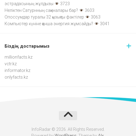
эстрадасының жұлдызы
3723
Неліктен Сатурнның сақиналары бар?
3603
Опоссумдар туралы 32 қызықты фактілер
3063
Компьютер күніне қанша энергия жұмсайды?
3041
Біздің достарымыз
millionfacts.kz
vctr.kz
informator.kz
onlyfacts.kz
InfoRadar © 2026. All Rights Reserved.
Powered by
WordPress
. Theme by
Alx
.