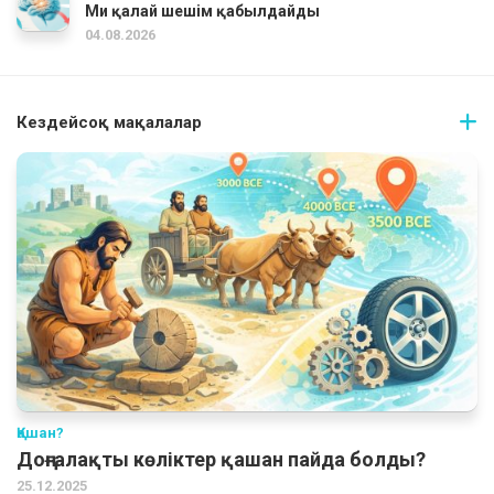
Ми қалай шешім қабылдайды
04.08.2026
Кездейсоқ мақалалар
Қашан?
Доңғалақты көліктер қашан пайда болды?
25.12.2025