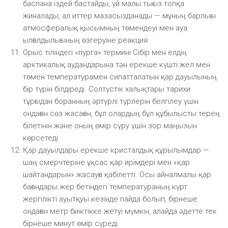
баспана іздей бастайды, үй малы тығыз топқа
жиналады, ал иттер мазасызданады — мұның барлығы
атмосфералық қысымның төмендеуі мен ауа
ылғалдылығының өзгеруіне реакция.
Орыс тіліндегі «пурга» термині Сібір мен елдің
арктикалық аудандарына тән ерекше күшті жел мен
төмен температурамен сипатталатын қар дауылының
бір түрін білдіреді. Солтүстік халықтары тарихи
тұрғыдан боранның әртүрлі түрлерін белгілеу үшін
ондаған сөз жасаған, бұл олардың бұл құбылысты терең
білетінін және оның өмір сүру үшін зор маңызын
көрсетеді.
Қар дауылдары ерекше кристалдық құрылымдар —
шаң смерчтеріне ұқсас қар ирімдері мен «қар
шайтандарын» жасауға қабілетті. Осы айналмалы қар
бағандары жер бетіндегі температураның күрт
жергілікті ауытқуы кезінде пайда болып, бірнеше
ондаған метр биіктікке жетуі мүмкін, алайда әдетте тек
бірнеше минут өмір сүреді.