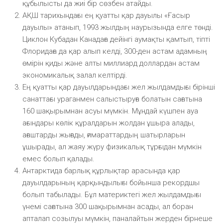
құбылысты да жиі бір сөзбен атайды.
АҚШ тарихындағы ең қуатты қар дауылы «Ғасыр
дауылы» атанып, 1993 жылдың наурызында елге төнді.
Циклон Кубадан Канадаға дейінгі аумақты қамтып, тіпті
Флоридаға да қар алып келді, 300-ден астам адамның
өмірін қиды және алты миллиард доллардан астам
экономикалық залал келтірді.
Ең қуатты қар дауылдарындағы жел жылдамдығы бірінші
санаттағы ураганмен салыстыруға болатын сағатына
160 шақырымнан асуы мүмкін. Мұндай күшпен ауа
ағындары көлік құралдарын жолдан ұшыра алады,
ағаштарды жығады, ғимараттардың шатырларын
ұшырады, ал жаяу жүру физикалық тұрғыдан мүмкін
емес болып қалады.
Антарктида барлық құрлықтар арасында қар
дауылдарының қарқындылығы бойынша рекордшы
болып табылады. Бұл материктегі жел жылдамдығы
үнемі сағатына 300 шақырымнан асады, ал боран
апталап созылуы мүмкін, паналайтын жерден бірнеше