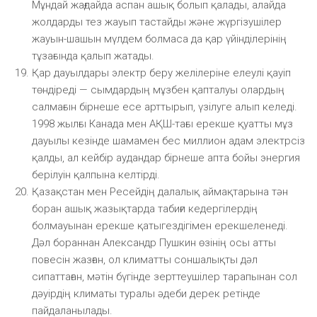
Мұндай жағдайда аспан ашық болып қалады, алайда
жолдарды тез жауып тастайды және жүргізушілер
жауын-шашын мүлдем болмаса да қар үйінділерінің
тұзағында қалып жатады.
Қар дауылдары электр беру желілеріне елеулі қауіп
төндіреді — сымдардың мұзбен қапталуы олардың
салмағын бірнеше есе арттырып, үзілуге алып келеді.
1998 жылғы Канада мен АҚШ-тағы ерекше қуатты мұз
дауылы кезінде шамамен бес миллион адам электрсіз
қалды, ал кейбір аудандар бірнеше апта бойы энергия
берілуін қалпына келтірді.
Қазақстан мен Ресейдің далалық аймақтарына тән
боран ашық жазықтарда табиғи кедергілердің
болмауынан ерекше қатыгездігімен ерекшеленеді.
Дәл бораннан Александр Пушкин өзінің осы атты
повесін жазған, ол климатты соншалықты дәл
сипаттаған, мәтін бүгінде зерттеушілер тарапынан сол
дәуірдің климаты туралы әдеби дерек ретінде
пайдаланылады.