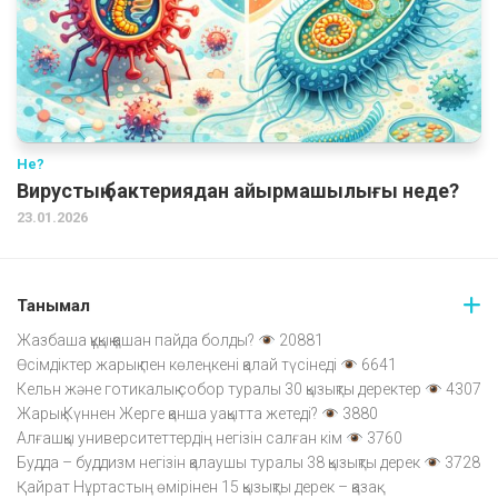
Не?
Вирустың бактериядан айырмашылығы неде?
23.01.2026
Танымал
Жазбаша құқық қашан пайда болды?
20881
Өсімдіктер жарық пен көлеңкені қалай түсінеді
6641
Кельн және готикалық собор туралы 30 қызықты деректер
4307
Жарық Күннен Жерге қанша уақытта жетеді?
3880
Алғашқы университеттердің негізін салған кім
3760
Будда – буддизм негізін қалаушы туралы 38 қызықты дерек
3728
Қайрат Нұртастың өмірінен 15 қызықты дерек – қазақ