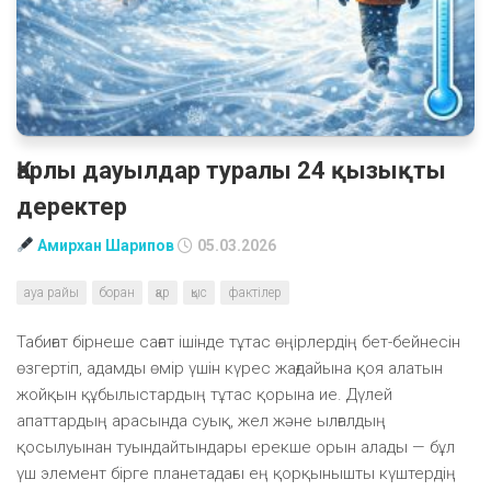
Қарлы дауылдар туралы 24 қызықты
деректер
Амирхан Шарипов
05.03.2026
ауа райы
боран
қар
қыс
фактілер
Табиғат бірнеше сағат ішінде тұтас өңірлердің бет-бейнесін
өзгертіп, адамды өмір үшін күрес жағдайына қоя алатын
жойқын құбылыстардың тұтас қорына ие. Дүлей
апаттардың арасында суық, жел және ылғалдың
қосылуынан туындайтындары ерекше орын алады — бұл
үш элемент бірге планетадағы ең қорқынышты күштердің