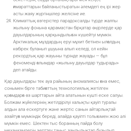
ғимараттарын байланыстыратын әлемдегі ең ірі жер
асты жаяу жүргіншілер желісіне ие.
Климаттық өзгерістер парадоксалды түрде жалпы
жылыну фонына қарамастан бірқатар өңірлерде қар
дауылдарының қарқындылығын күшейтуі мүмкін.
Арктикалық мұздардың еруі мұхит бетінен ылғалдың
көбірек буланып ұшуына алып келеді, ол кейін
рекордтық қар жауыны түрінде жауады — бұл
феноменді ғалымдар «жылыну дауылдар тудырады»
деп атайды.
Қар дауылдары тек ауа райының аномалиясы ғана емес,
сонымен бірге табиғаттың технологиялық жетілген
қоғамдарға өз шарттарын айта алатынын күшті еске салуы.
Болжам жүйелерінің жетілдірілуі халықты қауіп туралы
алдын ала ескертуге және жертіс санын айтарлықтай
азайтуға мүмкіндік береді, алайда қауіпті толығымен жою әлі
мүмкін емес. Шектен тыс боранның пайда болу
механизмдерін зерттеу таныс заңдылықтар бұзылып,