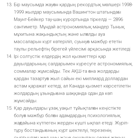
Бір маусымда жауған қардың рекордтық мөлшері 1998-
1999 жылдар маусымында Вашингтон штатындағы
Маунт-Бейкер тау-шаң курортында тіркелді — 2896
сантиметр. Мұндай астрономиялық мәндер Тынық
мұхитына жақындықтың және ылғалды ауа
массаларын күрт көтеріліп, суынуға мәжбүр ететін
таулы рельефтің бірегей үйлесімі арқасында жетіледі.
Ірі солтүстік елдердің жол қызметтері қар
дауылдарының салдарымен күресуге астрономиялық
соммалар жұмсайды. Тек АҚШ-та ғана жолдарды
қардан тазартуға жыл сайын екі миллиард доллардан
астам қаражат кетеді, ал Канада қызмет көрсетілетін
жолдардың ұзындығына шаққанда одан да көп
жұмсайды.
Қар дауылдары ұзақ уақыт тұйықталған кеңістікте
болуға мәжбүр болған адамдардың психологиялық
жағдайына күтпеген жерден күшті ықпал етеді. Жүріп-
тұру бостандығының күрт шектелуі, терезенің
сыртындағы жел шуы және оқшаулану сезімі жақын