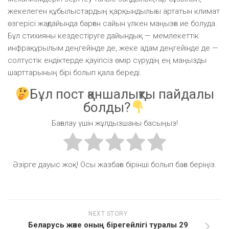
жекелеген құбылыстардың қарқындылығы артатын климат
өзгерісі жағдайында барған сайын үлкен маңызға ие болуда.
Бұл стихияны кездестіруге дайындық — мемлекеттік
инфрақұрылым деңгейінде де, жеке адам деңгейінде де —
солтүстік ендіктерде қауіпсіз өмір сүрудің ең маңызды
шарттарының бірі болып қала береді.
Бұл пост қаншалықты пайдалы
болды?
Бағалау үшін жұлдызшаны басыңыз!
Әзірге дауыс жоқ! Осы жазбаға бірінші болып баға беріңіз.
NEXT STORY
Беларусь және оның бірегейлігі туралы 29