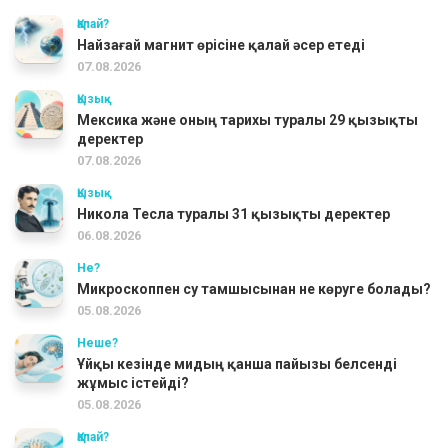
Қалай?
Найзағай магнит өрісіне қалай әсер етеді
07.08.2026
Қызық
Мексика және оның тарихы туралы 29 қызықты
деректер
07.08.2026
Қызық
Никола Тесла туралы 31 қызықты деректер
06.08.2026
Не?
Микроскоппен су тамшысынан не көруге болады?
05.08.2026
Неше?
Ұйқы кезінде мидың қанша пайызы белсенді
жұмыс істейді?
05.08.2026
Қалай?