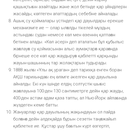
қашықтығын азайтады және жол бетінде қар үйінділерін
жасайды, көптеген апаттардың себебіне айналады.
Ашық су қоймалары үстіндегі қар дауылдары ерекше
механизмге ие — олар ылғалды тікелей мұздың
астындағы судан немесе көл мен өзеннің қатпаған
бетінен алады. «Көл әсері» деп аталатын бұл құбылыс
жағалауға су қоймасынан алыс аумақтарға қарағанда
бірнеше есе көп қар жаудыруға қабілетті қарқынды
жауын-шашынның тар жолақтарын тудырады.
1888 жылғы «Ұлы ақ ураган» деп тарихқа енген боран
АҚШ тарихындағы ең өлімге әкелген қар дауылына
айналды. Екі күн ішінде елдің солтүстік-шығыс
жағалауына 100-ден 130 сантиметрге дейін қар жауды,
400-ден астам адам қаза тапты, ал Нью-Йорк айлағында
жүздеген кеме батты.
Жануарлар қар дауылының жақындауын ол пайда
болғанға дейін әлдеқайда бұрын сезетін таңғажайып
қабілетке ие. Құстар ұшу бағытын күрт өзгертіп,