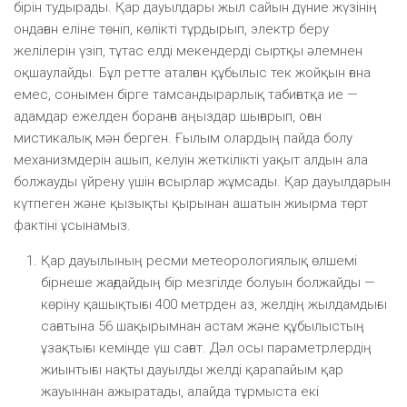
бірін тудырады. Қар дауылдары жыл сайын дүние жүзінің
ондаған еліне төніп, көлікті тұрдырып, электр беру
желілерін үзіп, тұтас елді мекендерді сыртқы әлемнен
оқшаулайды. Бұл ретте аталған құбылыс тек жойқын ғана
емес, сонымен бірге тамсандырарлық табиғатқа ие —
адамдар ежелден боранға аңыздар шығарып, оған
мистикалық мән берген. Ғылым олардың пайда болу
механизмдерін ашып, келуін жеткілікті уақыт алдын ала
болжауды үйрену үшін ғасырлар жұмсады. Қар дауылдарын
күтпеген және қызықты қырынан ашатын жиырма төрт
фактіні ұсынамыз.
Қар дауылының ресми метеорологиялық өлшемі
бірнеше жағдайдың бір мезгілде болуын болжайды —
көріну қашықтығы 400 метрден аз, желдің жылдамдығы
сағатына 56 шақырымнан астам және құбылыстың
ұзақтығы кемінде үш сағат. Дәл осы параметрлердің
жиынтығы нақты дауылды желді қарапайым қар
жауыннан ажыратады, алайда тұрмыста екі