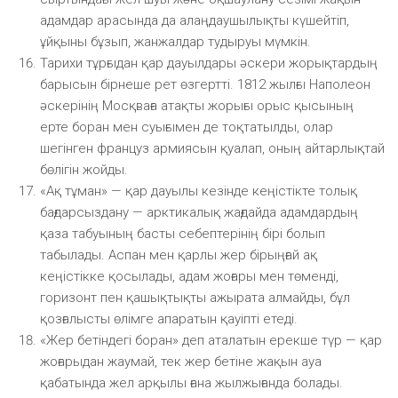
адамдар арасында да алаңдаушылықты күшейтіп,
ұйқыны бұзып, жанжалдар тудыруы мүмкін.
Тарихи тұрғыдан қар дауылдары әскери жорықтардың
барысын бірнеше рет өзгертті. 1812 жылғы Наполеон
әскерінің Мосқваға атақты жорығы орыс қысының
ерте боран мен суығымен де тоқтатылды, олар
шегінген француз армиясын қуалап, оның айтарлықтай
бөлігін жойды.
«Ақ тұман» — қар дауылы кезінде кеңістікте толық
бағдарсыздану — арктикалық жағдайда адамдардың
қаза табуының басты себептерінің бірі болып
табылады. Аспан мен қарлы жер бірыңғай ақ
кеңістікке қосылады, адам жоғары мен төменді,
горизонт пен қашықтықты ажырата алмайды, бұл
қозғалысты өлімге апаратын қауіпті етеді.
«Жер бетіндегі боран» деп аталатын ерекше түр — қар
жоғарыдан жаумай, тек жер бетіне жақын ауа
қабатында жел арқылы ғана жылжығанда болады.