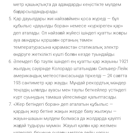
метр қашықтықта да адамдарды кеңістікте мүлдем
бағдарсыздандырады.
Қар дауылдары жиі найзағаймен қоса жүреді — бұл
құбылыс «дауылды боран» немесе «күркіреген қар»
деп аталады. Ол найзағай жүйесі ішіндегі қуатты жоғары
ауа ағындары қоршаған ортаның төмен
температурасына қарамастан статикалық электр
өндіруге жеткілікті күшті болған кезде туындайды.
Әлемдегі бір тәулік ішіндегі ең қуатты қар жауыны 1921
жылдың сәуірінде Колорадо штатындағы Сильвер-Лейк
американдық метеостансасында тіркелді — 24 сағатта
193 сантиметр қар жауды. Мұндай рекордтық мәндер
теңіздің ылғалды ауасы мен таулы беткейлер үстіндегі
күрт суынудың тамаша үйлесімінде қалыптасады.
«Жер бетіндегі боран» деп аталатын құбылыс —
қардың жер бетіне жақын жерде баяу жылжуы —
жауын-шашын мүлдем болмаса да жолдарда қауіпті
жағдай тудыруы мүмкін. Жауып қалған қар желмен
көтеріліп, бірнеше ондаған метрге дейін көріну