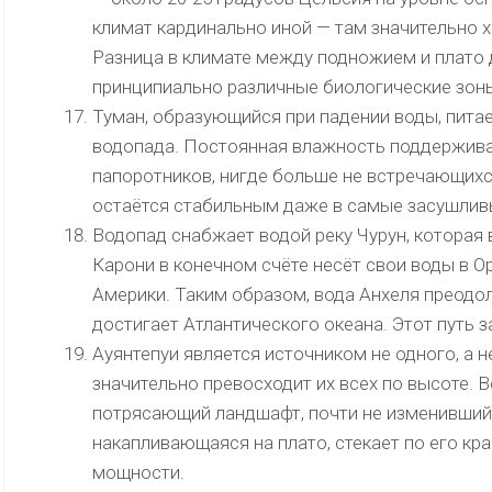
климат кардинально иной — там значительно х
Разница в климате между подножием и плато 
принципиально различные биологические зон
Туман, образующийся при падении воды, пита
водопада. Постоянная влажность поддерживае
папоротников, нигде больше не встречающихс
остаётся стабильным даже в самые засушлив
Водопад снабжает водой реку Чурун, которая в
Карони в конечном счёте несёт свои воды в О
Америки. Таким образом, вода Анхеля преодо
достигает Атлантического океана. Этот путь 
Ауянтепуи является источником не одного, а 
значительно превосходит их всех по высоте. 
потрясающий ландшафт, почти не изменившийс
накапливающаяся на плато, стекает по его кр
мощности.