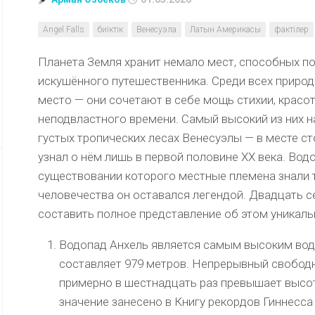
Angel Falls
биіктік
Венесуэла
Латын Америкасы
фактілер
Планета Земля хранит немало мест, способных п
искушённого путешественника. Среди всех приро
место — они сочетают в себе мощь стихии, красо
неподвластного времени. Самый высокий из них нах
густых тропических лесах Венесуэлы — в месте с
узнал о нём лишь в первой половине XX века. Вод
существовании которого местные племена знали т
человечества он оставался легендой. Двадцать с
составить полное представление об этом уникаль
Водопад Анхель является самым высоким вод
составляет 979 метров. Непрерывный свободн
примерно в шестнадцать раз превышает высот
значение занесено в Книгу рекордов Гиннесса