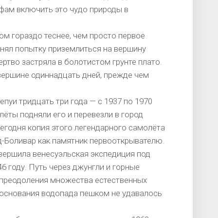
фам включить это чудо природы в
м гораздо теснее, чем просто первое
инял попытку приземлиться на вершину
ртво застряла в болотистом грунте плато.
 вершине одиннадцать дней, прежде чем
уи тридцать три года — с 1937 по 1970
лёты подняли его и перевезли в город
Сегодня копия этого легендарного самолёта
д-Боливар как памятник первооткрывателю.
вершила венесуэльская экспедиция под
6 году. Путь через джунгли и горные
 преодоления множества естественных
 основания водопада пешком не удавалось