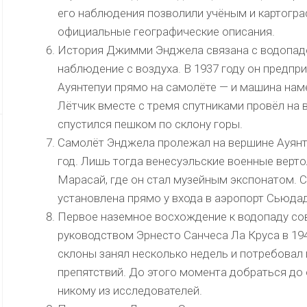
его наблюдения позволили учёным и картогра
официальные географические описания.
История Джимми Энджела связана с водопадо
наблюдение с воздуха. В 1937 году он предпр
Ауянтепуи прямо на самолёте — и машина наме
Лётчик вместе с тремя спутниками провёл на
спустился пешком по склону горы.
Самолёт Энджела пролежал на вершине Ауянтеп
год. Лишь тогда венесуэльские военные верто
Марасай, где он стал музейным экспонатом. 
установлена прямо у входа в аэропорт Сьюда
Первое наземное восхождение к водопаду со
руководством Эрнесто Санчеса Ла Круса в 194
склоны занял несколько недель и потребовал
препятствий. До этого момента добраться до
никому из исследователей.