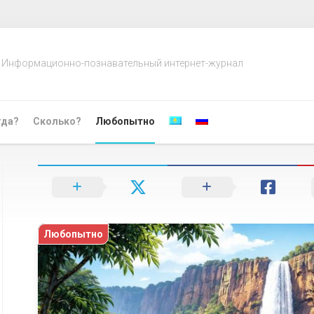
Информационно-познавательный интернет-журнал
гда?
Сколько?
Любопытно
Любопытно