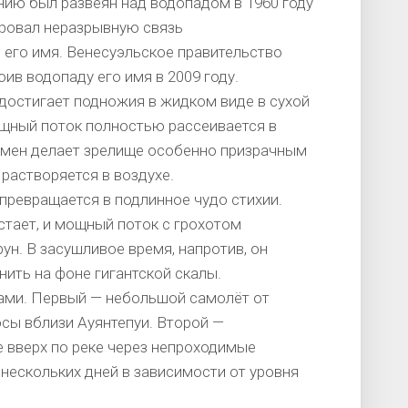
ию был развеян над водопадом в 1960 году
ировал неразрывную связь
его имя. Венесуэльское правительство
ив водопаду его имя в 2009 году.
 достигает подножия в жидком виде в сухой
ощный поток полностью рассеивается в
омен делает зрелище особенно призрачным
 растворяется в воздухе.
превращается в подлинное чудо стихии.
стает, и мощный поток с грохотом
ун. В засушливое время, напротив, он
ить на фоне гигантской скалы.
ами. Первый — небольшой самолёт от
сы вблизи Ауянтепуи. Второй —
 вверх по реке через непроходимые
нескольких дней в зависимости от уровня