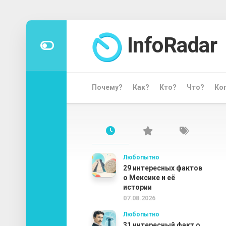
Перейти
к
InfoRadar
содержанию
Почему?
Как?
Кто?
Что?
Ко
Любопытно
29 интересных фактов
о Мексике и её
истории
07.08.2026
Любопытно
31 интересный факт о