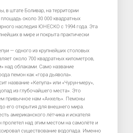
, в штате Боливар, на территории
 площадь около 30 000 квадратных
ирного наследия ЮНЕСКО с 1994 года. Эта
пнейших в мире и покрыта практически
епуи — одного из крупнейших столовых
вляет около 700 квадратных километров,
» над облаками. Само название
рода пемон как «гора дьявола».
ит название «Кепупа» или «Чурун-меру»,
допад из глубочайшего места». Это
чем привычное нам «Анхель». Пемоны
о его открытия для внешнего мира.
сть американского лётчика и искателя
 пролетел над этим местом на самолёте и
ксировал существование водопада. Именно