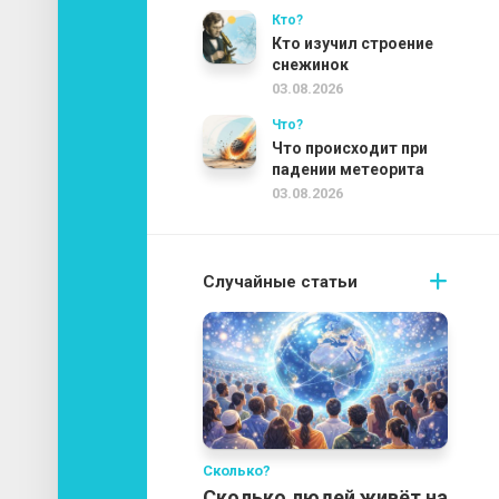
Кто?
Кто изучил строение
снежинок
03.08.2026
Что?
Что происходит при
падении метеорита
03.08.2026
Случайные статьи
Сколько?
Сколько людей живёт на