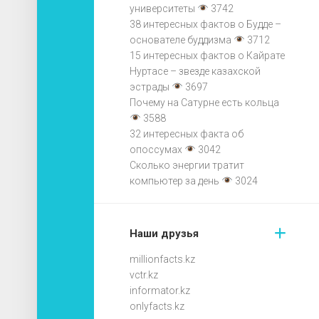
университеты
3742
38 интересных фактов о Будде –
основателе буддизма
3712
15 интересных фактов о Кайрате
Нуртасе – звезде казахской
эстрады
3697
Почему на Сатурне есть кольца
3588
32 интересных факта об
опоссумах
3042
Сколько энергии тратит
компьютер за день
3024
Наши друзья
millionfacts.kz
vctr.kz
informator.kz
onlyfacts.kz