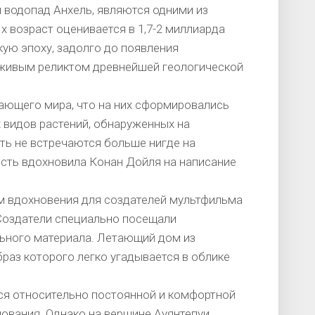
н водопад Анхель, являются одними из
х возраст оценивается в 1,7-2 миллиарда
ую эпоху, задолго до появления
 живым реликтом древнейшей геологической
ающего мира, что на них сформировались
 видов растений, обнаруженных на
ть не встречаются больше нигде на
ость вдохновила Конан Дойля на написание
 вдохновения для создателей мультфильма
. Создатели специально посещали
льного материала. Летающий дом из
раз которого легко угадывается в облике
ся относительно постоянной и комфортной
нования. Однако на вершине Ауянтепуи