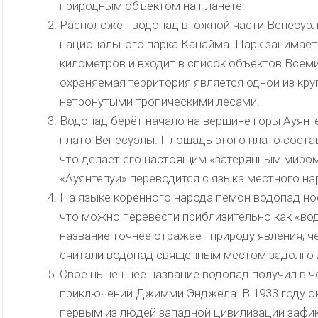
природным объектом на планете.
Расположен водопад в южной части Венесуэлы
национального парка Канайма. Парк занимает
километров и входит в список объектов Всем
охраняемая территория является одной из кру
нетронутыми тропическими лесами.
Водопад берёт начало на вершине горы Ауянт
плато Венесуэлы. Площадь этого плато соста
что делает его настоящим «затерянным миром
«Ауянтепуи» переводится с языка местного на
На языке коренного народа пемон водопад нос
что можно перевести приблизительно как «во
название точнее отражает природу явления, 
считали водопад священным местом задолго д
Своё нынешнее название водопад получил в че
приключений Джимми Энджела. В 1933 году он
первым из людей западной цивилизации зафи