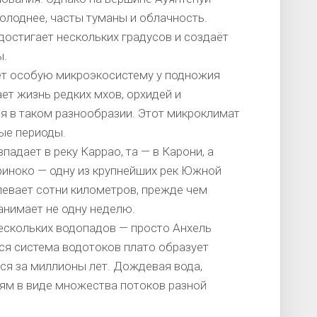
олоднее, часты туманы и облачность.
достигает нескольких градусов и создаёт
ы.
ет особую микроэкосистему у подножия
т жизнь редких мхов, орхидей и
я в таком разнообразии. Этот микроклимат
ые периоды.
падает в реку Каррао, та — в Карони, а
риноко — одну из крупнейших рек Южной
левает сотни километров, прежде чем
занимает не одну неделю.
нескольких водопадов — просто Анхель
Вся система водотоков плато образует
я за миллионы лет. Дождевая вода,
аям в виде множества потоков разной