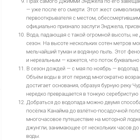
Прах самого Джимми Энджела по его завещан
— уже после его смерти. Этот жест символиз
первооткрывателя с местом, обессмертившим 
официально признало заслуги Энджела, присво
Вода, падающая с такой огромной высоты, не
сезон. На высоте нескольких сотен метров м
мельчайший туман и водяную пыль. Этот фен
и нереальным — кажется, что поток буквально
В сезон дождей — с мая по ноябрь — водопад 
Объём воды в этот период многократно возра
достигает основания, образуя бурную реку Чур
нередко превращается в тонкую серебристую н
Добраться до водопада можно двумя способ
посёлка Канайма до взлётно-посадочной поло
многочасовое путешествие на моторной лодке
джунгли, занимающее от нескольких часов до 
воды.