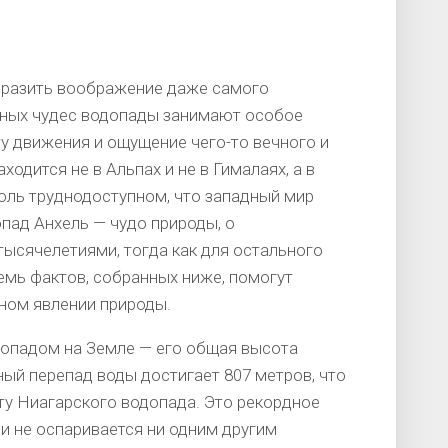
оразить воображение даже самого
дных чудес водопады занимают особое
ту движения и ощущение чего-то вечного и
одится не в Альпах и не в Гималаях, а в
толь труднодоступном, что западный мир
опад Анхель — чудо природы, о
ысячелетиями, тогда как для остального
емь фактов, собранных ниже, помогут
ном явлении природы.
опадом на Земле — его общая высота
ый перепад воды достигает 807 метров, что
у Ниагарского водопада. Это рекордное
 и не оспаривается ни одним другим