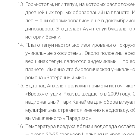
Горы-столы, или тепуи, на которых расположе
древнейших горных образований на планете. И
лет — они сформировались ещё в докембрийск
динозавров. Это делает Ауянтепуи буквально
истории Земли.
Плато тепуи настолько изолированы от окруж
уникальные экосистемы. Около половины всех
вершинах тепуи, являются эндемиками — то ес
планете. Именно эта биологическая уникальн
романа «Затерянный мир».
Водопад Анхель послужил прямым источником
«Вверх» студии Pixar, вышедшего в 2009 году
национальный парк Канайма для сбора визуа
мультфильма стремится именно к водопаду, об
вымышленного «Парадизо».
Температура воздуха вблизи водопада остаёт
— около 20-25 градусов Цельсия на уровне ос