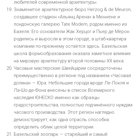
любителей современной архитектуры.
Знаменитое архитектурное бюро Herzog & de Meuron,
создавшее стадион «Альянц Арена» в Мюнхене и
лондонскую галерею Tate Modern, родом именно из
Базеля. Его основатели Жак Херцог и Пьер де Мёрон
родились и выросли в этом городе, а штаб-квартира
компании по-прежнему остаётся здесь. Базельская
школа формообразования оказала заметное влияние
на мировую архитектуру второй половины XX века.
Часовые мастерские Швейцарии сосредоточены
преимущественно в регионе под названием «Часовая
долина» — Юра. Небольшие города вроде Ле-Локля и
Ла-Шо-де-Фона внесены в список Всемирного
наследия ЮНЕСКО именно как образцы
градостроительства, полностью подчинённого нуждам
часового производства. Этот регион наглядно
демонстрирует, как одна отрасль способна
определить облик целой территории.
Базельский зоопарк — старейший и самый