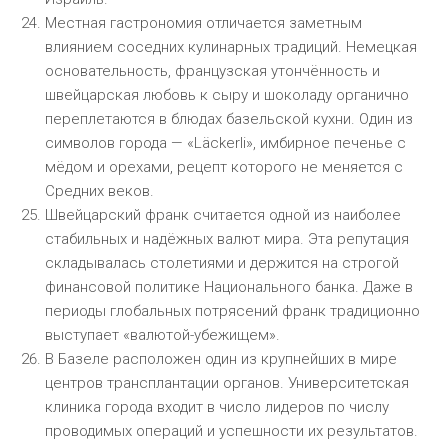
Местная гастрономия отличается заметным
влиянием соседних кулинарных традиций. Немецкая
основательность, французская утончённость и
швейцарская любовь к сыру и шоколаду органично
переплетаются в блюдах базельской кухни. Один из
символов города — «Läckerli», имбирное печенье с
мёдом и орехами, рецепт которого не меняется с
Средних веков.
Швейцарский франк считается одной из наиболее
стабильных и надёжных валют мира. Эта репутация
складывалась столетиями и держится на строгой
финансовой политике Национального банка. Даже в
периоды глобальных потрясений франк традиционно
выступает «валютой-убежищем».
В Базеле расположен один из крупнейших в мире
центров трансплантации органов. Университетская
клиника города входит в число лидеров по числу
проводимых операций и успешности их результатов.