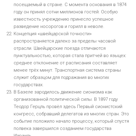
посещаемый в стране. С момента основания в 1874
году он принял сотни миллионов гостей. Особую
известность учреждению принесло успешное
разведение носорогов и горилл в неволе.
Концепция «швейцарской точности»
распространяется далеко за пределы часовой
отрасли. Швейцарские поезда отличаются
пунктуальностью, которая стала притчей во языцех:
среднее отклонение от расписания составляет
менее трёх минут. Транспортная система страны
служит образцом для подражания во многих
государствах.
В Базеле зародилось движение сионизма как
организованной политической силы. В 1897 году
Теодор Герцль провёл здесь Первый сионистский
конгресс, собравший делегатов из многих стран. Это
событие положило начало процессу, который спустя
полвека завершился созданием государства
Израиль.