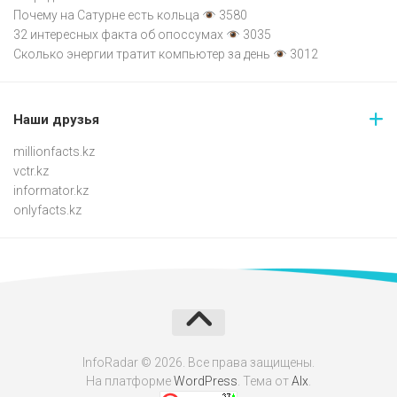
Почему на Сатурне есть кольца
3580
32 интересных факта об опоссумах
3035
Сколько энергии тратит компьютер за день
3012
Наши друзья
millionfacts.kz
vctr.kz
informator.kz
onlyfacts.kz
InfoRadar © 2026. Все права защищены.
На платформе
WordPress
. Тема от
Alx
.