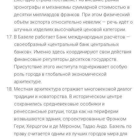
хронографы и механизмы суммарной стоимостью в
десятки миллиардов франков. При этом физический
объём экспорта относительно невелик — речь идёт о
штучных изделиях высочайшей ценовой категории.
В Базеле работает Банк международных расчётов —
своеобразный «центральный банк центральных
банков». Именно здесь координируют свои действия
финансовые регуляторы десятков государств.
Присутствие этого института подчёркивает особую
роль города в глобальной экономической
архитектуре.
Местная архитектура отражает многовековой диалог
традиции и новаторства. В историческом центре
сохранились средневековые особняки и
ренессансные ратуши, тогда как на периферии
возвышаются здания, спроектированные Фрэнком
Гери, Херцогом и де Мёроном, Тадао Андо. Базель по
праву считается одним из лучших городов мира для