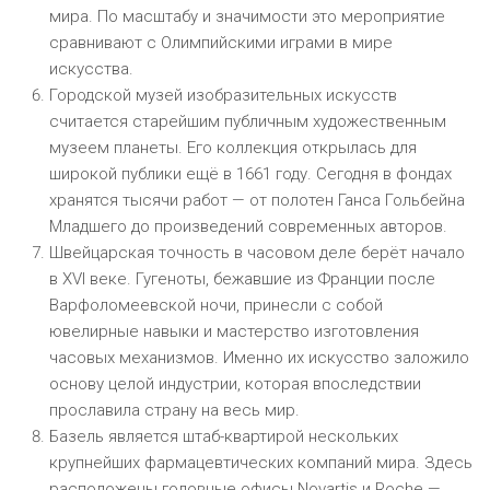
мира. По масштабу и значимости это мероприятие
сравнивают с Олимпийскими играми в мире
искусства.
Городской музей изобразительных искусств
считается старейшим публичным художественным
музеем планеты. Его коллекция открылась для
широкой публики ещё в 1661 году. Сегодня в фондах
хранятся тысячи работ — от полотен Ганса Гольбейна
Младшего до произведений современных авторов.
Швейцарская точность в часовом деле берёт начало
в XVI веке. Гугеноты, бежавшие из Франции после
Варфоломеевской ночи, принесли с собой
ювелирные навыки и мастерство изготовления
часовых механизмов. Именно их искусство заложило
основу целой индустрии, которая впоследствии
прославила страну на весь мир.
Базель является штаб-квартирой нескольких
крупнейших фармацевтических компаний мира. Здесь
расположены головные офисы Novartis и Roche —