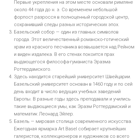
Первые укрепления на этом месте основали римляне
около 44 года до н. э. Со временем небольшой
форпост разросся в полноценный городской центр,
сохранивший следы разных исторических эпох.
Базельский собор — один из главных символов
города. Этот величественный романско-готический
храм из красного песчаника возвышается над Рейном
и виден издалека. В его стенах покоится прах
выдающегося философа-гуманиста Эразма
Роттердамского.
Здесь находится старейший университет Швейцарии.
Базельский университет основан в 1460 году и по сей
день входит в число ведущих учебных заведений
Европы. В разные годы здесь преподавали и учились
такие выдающиеся умы, как Эразм Роттердамский и
математик Леонард Эйлер.
Базель — мировая столица современного искусства.
Ежегодная ярмарка Art Basel собирает крупнейших
галеристов, коллекционеров и художников со всего