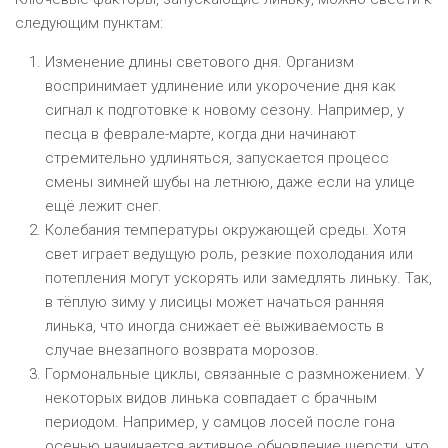
следующим пунктам:
Изменение длины светового дня. Организм
воспринимает удлинение или укорочение дня как
сигнал к подготовке к новому сезону. Например, у
песца в феврале-марте, когда дни начинают
стремительно удлиняться, запускается процесс
смены зимней шубы на летнюю, даже если на улице
ещё лежит снег.
Колебания температуры окружающей среды. Хотя
свет играет ведущую роль, резкие похолодания или
потепления могут ускорять или замедлять линьку. Так,
в тёплую зиму у лисицы может начаться ранняя
линька, что иногда снижает её выживаемость в
случае внезапного возврата морозов.
Гормональные циклы, связанные с размножением. У
некоторых видов линька совпадает с брачным
периодом. Например, у самцов лосей после гона
осенью начинается активное обновление шерсти, что