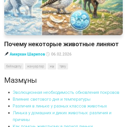
Почему некоторые животные линяют
Амирхан Шарипов
06.02.2026
бейімделу
жануарлар
жүн
түлеу
Мазмұны
Эволюционная необходимость обновления покровов
Влияние светового дня и температуры
Различия в линьке у разных классов животных
Линька у домашних и диких животных: различия и
причины
Как помочь животному в период линьки