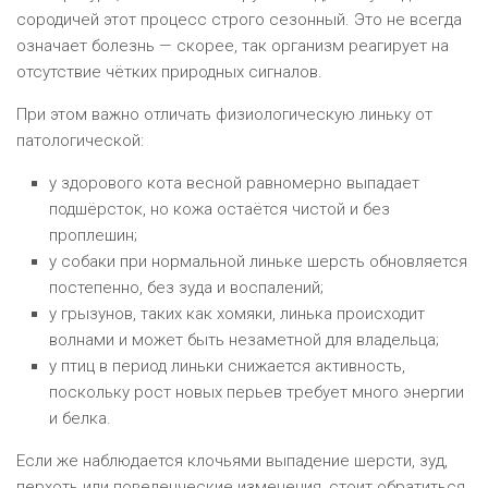
сородичей этот процесс строго сезонный. Это не всегда
означает болезнь — скорее, так организм реагирует на
отсутствие чётких природных сигналов.
При этом важно отличать физиологическую линьку от
патологической:
у здорового кота весной равномерно выпадает
подшёрсток, но кожа остаётся чистой и без
проплешин;
у собаки при нормальной линьке шерсть обновляется
постепенно, без зуда и воспалений;
у грызунов, таких как хомяки, линька происходит
волнами и может быть незаметной для владельца;
у птиц в период линьки снижается активность,
поскольку рост новых перьев требует много энергии
и белка.
Если же наблюдается клочьями выпадение шерсти, зуд,
перхоть или поведенческие изменения, стоит обратиться