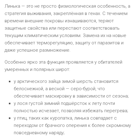
Линька — это не просто физиологическая особенность, а
стратегия выживания, закреплённая в генах. С течением
времени внешние покровы изнашиваются, теряют
защитные свойства или перестают соответствовать
текущим климатическим условиям. Замена их на новые
обеспечивает терморегуляцию, защиту от паразитов и
даже успешное размножение.
Особенно ярко эта функция проявляется у обитателей
умеренных и полярных широт:
у арктического зайца зимой шерсть становится
белоснежной, а весной — серо-бурой, что
обеспечивает маскировку в зависимости от сезона;
у лося густой зимний подшёрсток к лету почти
полностью исчезает, позволяя избежать перегрева;
у птиц, таких как куропатка, линька совпадает с
переходом от брачного оперения к более скромному
повседневному наряду;