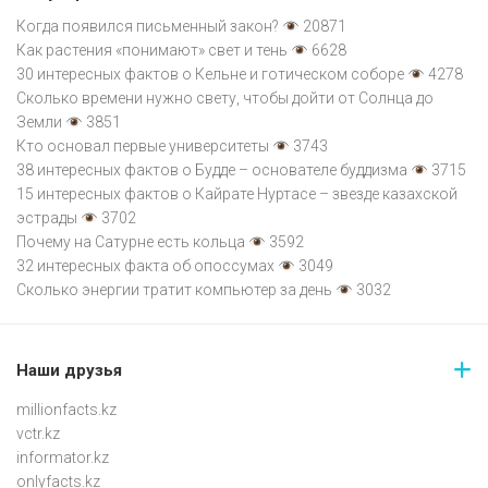
Когда появился письменный закон?
20871
Как растения «понимают» свет и тень
6628
30 интересных фактов о Кельне и готическом соборе
4278
Сколько времени нужно свету, чтобы дойти от Солнца до
Земли
3851
Кто основал первые университеты
3743
38 интересных фактов о Будде – основателе буддизма
3715
15 интересных фактов о Кайрате Нуртасе – звезде казахской
эстрады
3702
Почему на Сатурне есть кольца
3592
32 интересных факта об опоссумах
3049
Сколько энергии тратит компьютер за день
3032
Наши друзья
millionfacts.kz
vctr.kz
informator.kz
onlyfacts.kz