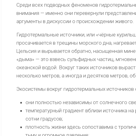
Среди всех подводных феноменов гидротермальн
внимания — именно они перевернули представлени
аргументы в дискуссии о происхождении живого.
Гидротермальные источники, или «чёрные курильщ
просачивается в трещины морского дна, нагревае
Цельсия и вырывается обратно, насыщенная мин
«дыма» — это взвесь сульфидных частиц, мгнове
океанской водой. Вокруг таких источников вырас
несколько метров, а иногда и десятков метров, о
Экосистемы вокруг гидротермальных источников 
они полностью независимы от солнечного свет
температурный градиент вблизи источника на
сотни градусов;
плотность жизни здесь сопоставима с тропи
тьму и огромное давление;