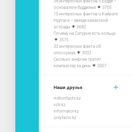
38 интересных фактов о Будде –
основателе буддизма
3705
15 интересных фактов о Кайрате
Нуртасе – звезде казахской
эстрады
3682
Почему на Сатурне есть кольца
3575
32 интересных факта об
опоссумах
3032
Сколько энергии тратит
компьютер за день
3007
Наши друзья
millionfacts.kz
vctr.kz
informator.kz
onlyfacts.kz