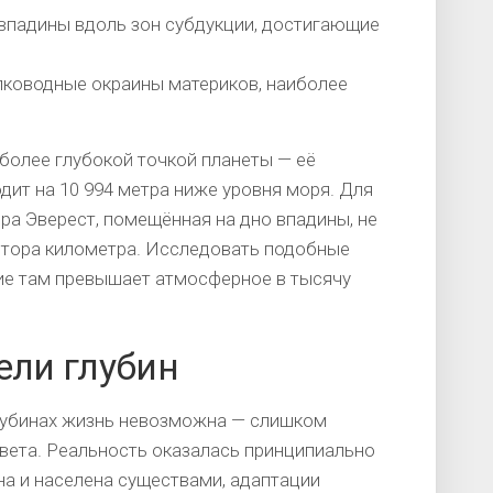
впадины вдоль зон субдукции, достигающие
ководные окраины материков, наиболее
более глубокой точкой планеты — её
ит на 10 994 метра ниже уровня моря. Для
ра Эверест, помещённая на дно впадины, не
лтора километра. Исследовать подобные
ие там превышает атмосферное в тысячу
ели глубин
глубинах жизнь невозможна — слишком
света. Реальность оказалась принципиально
на и населена существами, адаптации