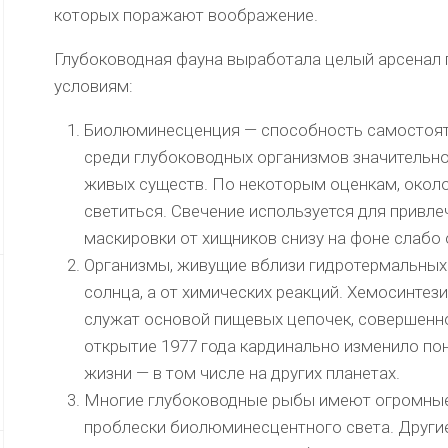
которых поражают воображение.
Глубоководная фауна выработала целый арсенал
условиям:
Биолюминесценция — способность самостояте
среди глубоководных организмов значительно
живых существ. По некоторым оценкам, около
светиться. Свечение используется для привле
маскировки от хищников снизу на фоне слабо
Организмы, живущие вблизи гидротермальных 
солнца, а от химических реакций. Хемосинте
служат основой пищевых цепочек, совершенно
открытие 1977 года кардинально изменило п
жизни — в том числе на других планетах.
Многие глубоководные рыбы имеют огромные
проблески биолюминесцентного света. Другие