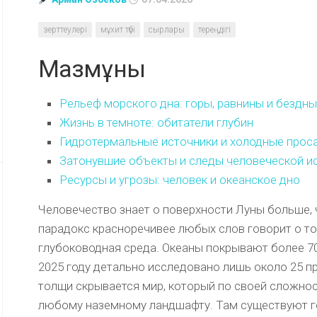
зерттеулері
мұхит түбі
сырлары
тереңдігі
Мазмұны
Рельеф морского дна: горы, равнины и бездны
Жизнь в темноте: обитатели глубин
Гидротермальные источники и холодные прос
Затонувшие объекты и следы человеческой и
Ресурсы и угрозы: человек и океанское дно
Человечество знает о поверхности Луны больше, 
парадокс красноречивее любых слов говорит о то
глубоководная среда. Океаны покрывают более 70
2025 году детально исследовано лишь около 25 пр
толщи скрывается мир, который по своей сложнос
любому наземному ландшафту. Там существуют г