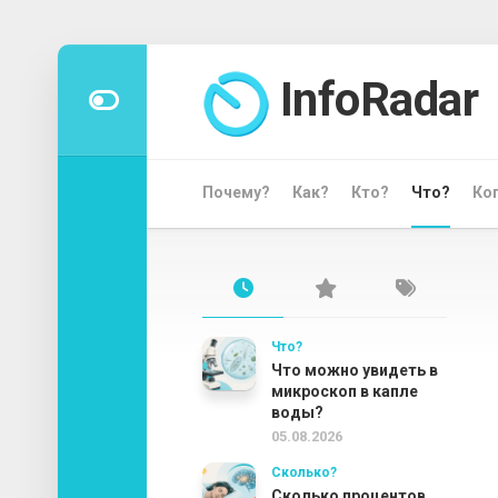
Перейти
к
InfoRadar
содержанию
Почему?
Как?
Кто?
Что?
Ко
Что?
Что можно увидеть в
микроскоп в капле
воды?
05.08.2026
Сколько?
Сколько процентов