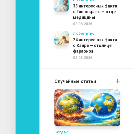
33 интересных факта
о Гиппократе — отце
медицины
02.08.2026
Любопытно
24 интересных факта
о Каире — столице
фараонов
02.08.2026
Случайные статьи
Когда?