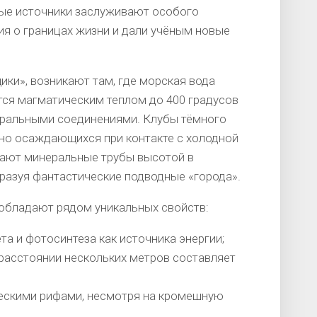
ые источники заслуживают особого
я о границах жизни и дали учёным новые
ики», возникают там, где морская вода
тся магматическим теплом до 400 градусов
еральными соединениями. Клубы тёмного
нно осаждающихся при контакте с холодной
тают минеральные трубы высотой в
бразуя фантастические подводные «города».
обладают рядом уникальных свойств:
а и фотосинтеза как источника энергии;
 расстоянии нескольких метров составляет
ческими рифами, несмотря на кромешную