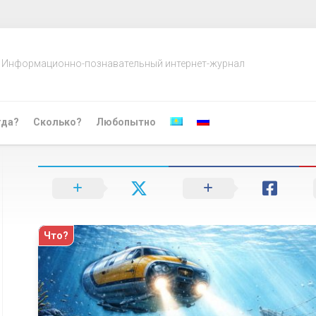
Информационно-познавательный интернет-журнал
гда?
Сколько?
Любопытно
Что?