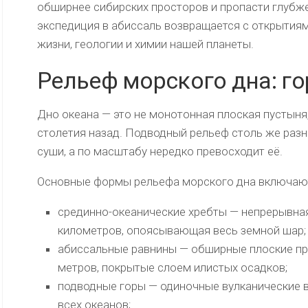
обширнее сибирских просторов и пропасти глубже
экспедиция в абиссаль возвращается с открытия
жизни, геологии и химии нашей планеты.
Рельеф морского дна: г
Дно океана — это не монотонная плоская пустыня
столетия назад. Подводный рельеф столь же разн
суши, а по масштабу нередко превосходит её.
Основные формы рельефа морского дна включают
срединно-океанические хребты — непрерывная
километров, опоясывающая весь земной шар;
абиссальные равнины — обширные плоские про
метров, покрытые слоем илистых осадков;
подводные горы — одиночные вулканические 
всех океанов;