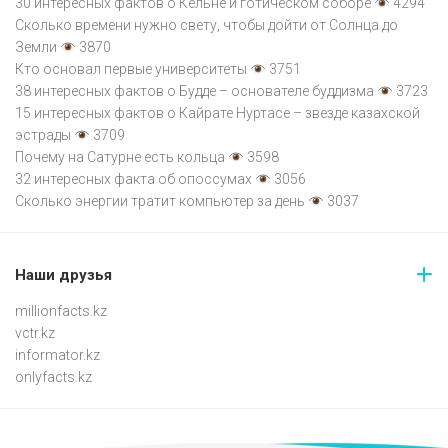
30 интересных фактов о Кельне и готическом соборе
4294
Сколько времени нужно свету, чтобы дойти от Солнца до
Земли
3870
Кто основал первые университеты
3751
38 интересных фактов о Будде – основателе буддизма
3723
15 интересных фактов о Кайрате Нуртасе – звезде казахской
эстрады
3709
Почему на Сатурне есть кольца
3598
32 интересных факта об опоссумах
3056
Сколько энергии тратит компьютер за день
3037
Наши друзья
millionfacts.kz
vctr.kz
informator.kz
onlyfacts.kz