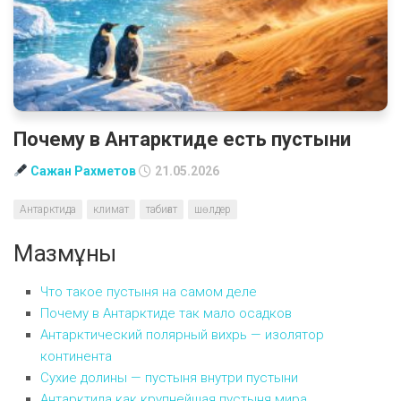
Почему в Антарктиде есть пустыни
Сажан Рахметов
21.05.2026
Антарктида
климат
табиғат
шөлдер
Мазмұны
Что такое пустыня на самом деле
Почему в Антарктиде так мало осадков
Антарктический полярный вихрь — изолятор
континента
Сухие долины — пустыня внутри пустыни
Антарктида как крупнейшая пустыня мира