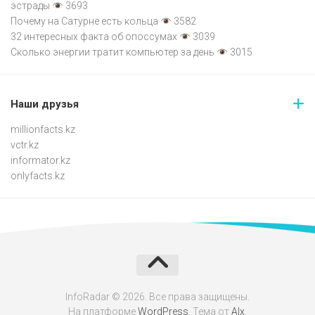
эстрады
3693
Почему на Сатурне есть кольца
3582
32 интересных факта об опоссумах
3039
Сколько энергии тратит компьютер за день
3015
Наши друзья
millionfacts.kz
vctr.kz
informator.kz
onlyfacts.kz
InfoRadar © 2026. Все права защищены.
На платформе
WordPress
. Тема от
Alx
.