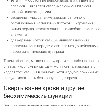
тетания — состояние непроизвольных мышечных
спазмов — является классическим симптомом
острой гипокальциемии;
сердечная мышца также зависит от точного
регулирования кальциевых потоков — нарушения
ритма сердца нередко связаны с дисбалансом этого
элемента;
для нервных клеток кальций является важным
посредником в передаче сигнала между нейронами
через синаптические пузырьки.
Таким образом, мышечные судороги — особенно ночные
спазмы икроножных мышц — могут сигнализировать о
недостатке кальция в рационе, хотя и другие причины не
следует исключать без консультации врача.
Свёртывание крови и другие
биохимические функции
Помимо структурной и регуляторной роли, кальций