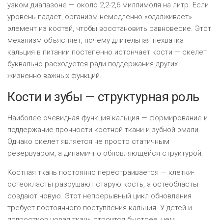
узком диапазоне — около 2,2-2,6 миллимоля на литр. Если
уровень падает, организм немедленно «одалживает»
элемент из костей, чтобы восстановить равновесие. Этот
механизм объясняет, почему длительная нехватка
кальция в питании постепенно истончает кости — скелет
буквально расходуется ради поддержания других
жизненно важных функций.
Кости и зубы — структурная роль
Наиболее очевидная функция кальция — формирование и
поддержание прочности костной ткани и зубной эмали.
Однако скелет является не просто статичным
резервуаром, а динамично обновляющейся структурой.
Костная ткань постоянно перестраивается — клетки-
остеокласты разрушают старую кость, а остеобласты
создают новую. Этот непрерывный цикл обновления
требует постоянного поступления кальция. У детей и
подростков новая ткань строится быстрее, чем