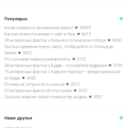
Популярно
Когда появился письменный закон?
20859
Как растения «понимают» свет и тень
6619
30 интересных фактов о Кельне и готическом соборе
4260
Сколько времени нужно свету, чтобы дойти от Солнца до
Земли
3832
Кто основал первые университеты
3725
38 интересных фактов о Будде – основателе буддизма
3704
15 интересных фактов о Кайрате Нуртасе – звезде казахской
эстрады
3682
Почему на Сатурне есть кольца
3575
32 интересных факта об опоссумах
3032
Сколько энергии тратит компьютер за день
3007
Наши друзья