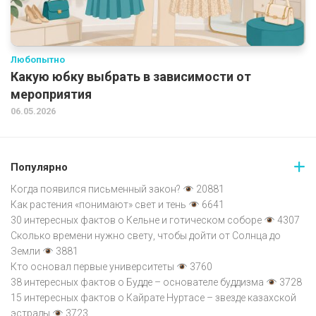
Любопытно
Какую юбку выбрать в зависимости от
мероприятия
06.05.2026
Популярно
Когда появился письменный закон?
20881
Как растения «понимают» свет и тень
6641
30 интересных фактов о Кельне и готическом соборе
4307
Сколько времени нужно свету, чтобы дойти от Солнца до
Земли
3881
Кто основал первые университеты
3760
38 интересных фактов о Будде – основателе буддизма
3728
15 интересных фактов о Кайрате Нуртасе – звезде казахской
эстрады
3723