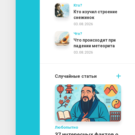
Кто?
Кто изучил строение
снежинок
03.08.2026
Что?
Что происходит при
падении метеорита
03.08.2026
Случайные статьи
Любопытно
37 интересных фактов о