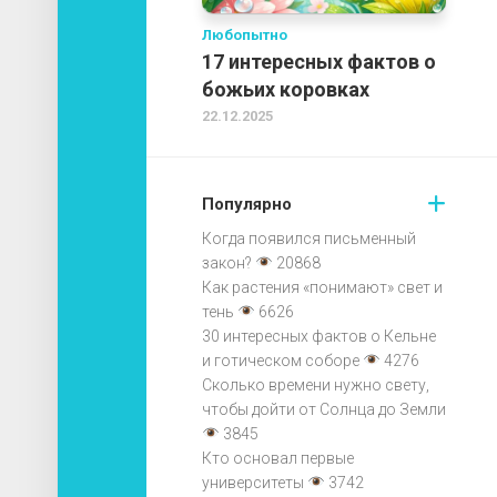
Любопытно
17 интересных фактов о
божьих коровках
22.12.2025
Популярно
Когда появился письменный
закон?
20868
Как растения «понимают» свет и
тень
6626
30 интересных фактов о Кельне
и готическом соборе
4276
Сколько времени нужно свету,
чтобы дойти от Солнца до Земли
3845
Кто основал первые
университеты
3742