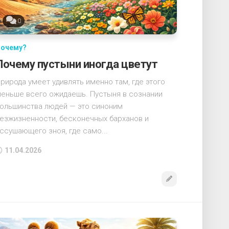
0
очему?
Почему пустыни иногда цветут
рирода умеет удивлять именно там, где этого
еньше всего ожидаешь. Пустыня в сознании
ольшинства людей — это синоним
езжизненности, бесконечных барханов и
ссушающего зноя, где само...
11.04.2026