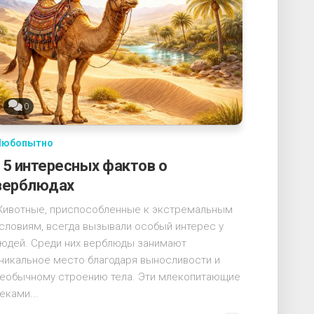
0
Любопытно
15 интересных фактов о
верблюдах
ивотные, приспособленные к экстремальным
словиям, всегда вызывали особый интерес у
юдей. Среди них верблюды занимают
никальное место благодаря выносливости и
еобычному строению тела. Эти млекопитающие
еками...