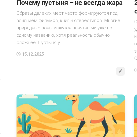
Почему пустыня – не всегда жара
Образы далеких мест часто формируются под
влиянием фильмов, книг и стереотипов. Многие
С
природные зоны кажутся понятными уже по
у
одному названию, хотя реальность обычно
и
сложнее. Пустыня у...
г
з
15.12.2025
С