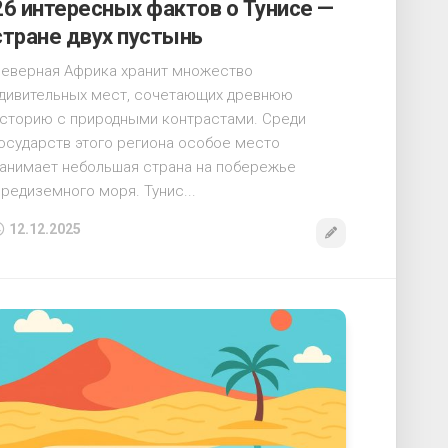
26 интересных фактов о Тунисе —
стране двух пустынь
еверная Африка хранит множество
дивительных мест, сочетающих древнюю
сторию с природными контрастами. Среди
осударств этого региона особое место
анимает небольшая страна на побережье
редиземного моря. Тунис...
12.12.2025