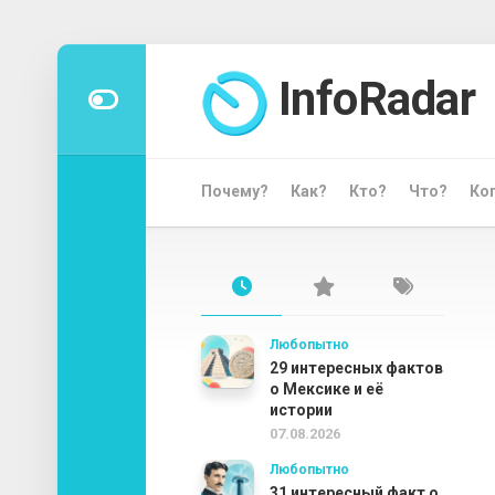
Перейти
к
InfoRadar
содержанию
Почему?
Как?
Кто?
Что?
Ко
Любопытно
29 интересных фактов
о Мексике и её
истории
07.08.2026
Любопытно
31 интересный факт о