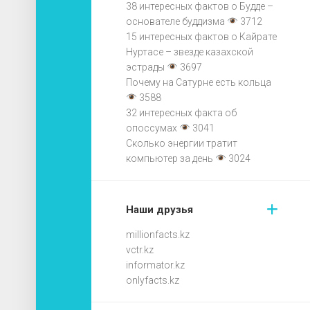
38 интересных фактов о Будде –
основателе буддизма
3712
15 интересных фактов о Кайрате
Нуртасе – звезде казахской
эстрады
3697
Почему на Сатурне есть кольца
3588
32 интересных факта об
опоссумах
3041
Сколько энергии тратит
компьютер за день
3024
Наши друзья
millionfacts.kz
vctr.kz
informator.kz
onlyfacts.kz