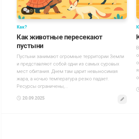
0
Как?
К
Как животные пересекают
пустыни
В
о
Пустыни занимают огромные территории Земли
о
и представляют собой одни из самых суровых
я
мест обитания. Днем там царит невыносимая
о
жара, а ночью температура резко падает.
Ресурсы ограничены,...
20.09.2025