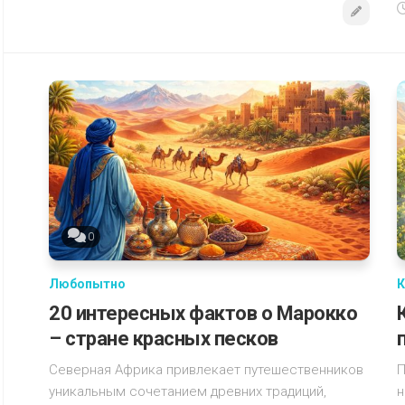
0
Любопытно
К
20 интересных фактов о Марокко
– стране красных песков
Северная Африка привлекает путешественников
П
уникальным сочетанием древних традиций,
н