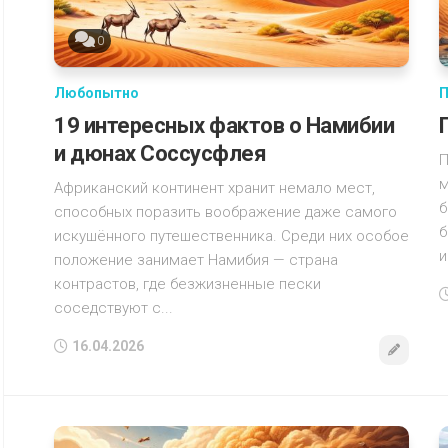
0
Любопытно
П
19 интересных фактов о Намибии
и дюнах Соссусфлея
П
м
Африканский континент хранит немало мест,
б
способных поразить воображение даже самого
б
искушённого путешественника. Среди них особое
и
положение занимает Намибия — страна
контрастов, где безжизненные пески
соседствуют с...
16.04.2026