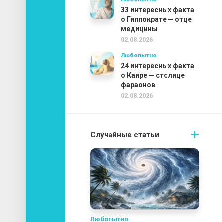
33 интересных факта
о Гиппократе — отце
медицины
02.08.2026
Любопытно
24 интересных факта
о Каире — столице
фараонов
02.08.2026
Случайные статьи
Любопытно