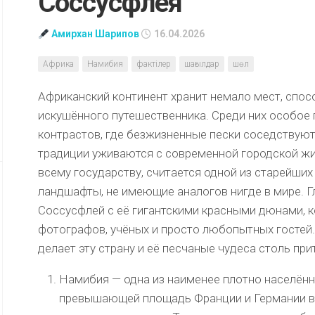
Соссусфлея
Амирхан Шарипов
16.04.2026
Африка
Намибия
фактілер
шағылдар
шөл
Африканский континент хранит немало мест, спо
искушённого путешественника. Среди них особое
контрастов, где безжизненные пески соседствуют 
традиции уживаются с современной городской ж
всему государству, считается одной из старейших 
ландшафты, не имеющие аналогов нигде в мире. Г
Соссусфлей с её гигантскими красными дюнами, 
фотографов, учёных и просто любопытных гостей
делает эту страну и её песчаные чудеса столь пр
Намибия — одна из наименее плотно населённы
превышающей площадь Франции и Германии вм