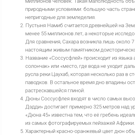
миллионов человек. Такая малолюдность объ
природными условиями: большую часть стран
непригодные для земледелия.
Пустыня Намиб считается древнейшей на Земл
менее 55 миллионов лет, а некоторые исслед
Для сравнения, Сахара возникла лишь около 7
настоящим живым памятником доисторическо
Название «Соссусфлей» происходит из языка 
солончак» или «место, где вода не уходит дал
русла реки Цаухаб, которая несколько раз в с
паводков. В остальное время дно впадины ос
растрескавшейся глиной.
Дюны Соссусфлея входят в число самых высок
Дэдди» достигает примерно 325 метров над 
«Дюна 45» известна тем, что её гребень идеал
из самых фотографируемых пейзажей Африки.
Характерный красно-оранжевый цвет дюн об