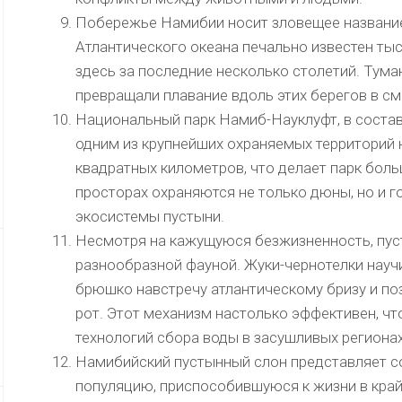
Побережье Намибии носит зловещее название 
Атлантического океана печально известен т
здесь за последние несколько столетий. Тума
превращали плавание вдоль этих берегов в см
Национальный парк Намиб-Науклуфт, в состав
одним из крупнейших охраняемых территорий 
квадратных километров, что делает парк боль
просторах охраняются не только дюны, но и г
экосистемы пустыни.
Несмотря на кажущуюся безжизненность, пус
разнообразной фауной. Жуки-чернотелки науч
брюшко навстречу атлантическому бризу и поз
рот. Этот механизм настолько эффективен, ч
технологий сбора воды в засушливых регионах
Намибийский пустынный слон представляет 
популяцию, приспособившуюся к жизни в край