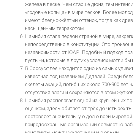
железа в песке. Чем старше дюна, тем интенс
«годовые кольца» в мире песков. Более мол
имеют бледно-жёлтый оттенок, тогда как дре
насыщенным терракотом.
Намибия стала первой страной в мире, закр
непосредственно в конституции. Это произошл
независимости от ЮАР. Подобный подход поз
пустыни, которые в других условиях могли бы
В Соссусфлее находится одно из самых удиви
известная под названием Дедвлей. Среди бел
скелеты акаций, погибших около 700-900 лет н
отсутствия влаги и сохраняются в этом жутко
Намибия располагает одной из крупнейших по
оценкам, здесь обитает от трёх до четырёх т
составляет значительную долю всей мировой
природоохранные организации совместно раб
конфликты между животными и людьми.