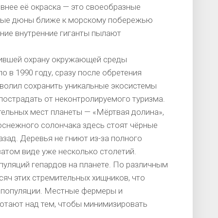
ивнее её окраска — это своеобразные
одые дюны ближе к морскому побережью
вние внутренние гиганты пылают
епившей охрану окружающей среды
о в 1990 году, сразу после обретения
волил сохранить уникальные экосистемы
 пострадать от неконтролируемого туризма.
тельных мест планеты — «Мёртвая долина»,
оснежного солончака здесь стоят чёрные
азад. Деревья не гниют из-за полного
ватом виде уже несколько столетий.
пуляций гепардов на планете. По различным
ысяч этих стремительных хищников, что
 популяции. Местные фермеры и
отают над тем, чтобы минимизировать