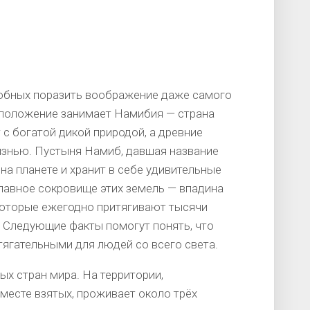
собных поразить воображение даже самого
 положение занимает Намибия — страна
с богатой дикой природой, а древние
изнью. Пустыня Намиб, давшая название
на планете и хранит в себе удивительные
лавное сокровище этих земель — впадина
которые ежегодно притягивают тысячи
. Следующие факты помогут понять, что
итягательными для людей со всего света.
х стран мира. На территории,
есте взятых, проживает около трёх