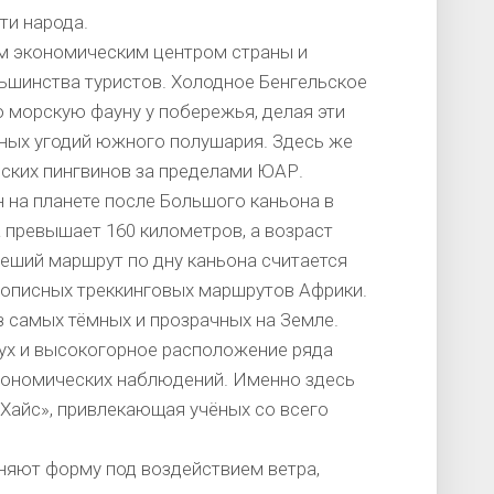
ти народа.
м экономическим центром страны и
ьшинства туристов. Холодное Бенгельское
 морскую фауну у побережья, делая эти
ных угодий южного полушария. Здесь же
ских пингвинов за пределами ЮАР.
 на планете после Большого каньона в
а превышает 160 километров, а возраст
Пеший маршрут по дну каньона считается
описных треккинговых маршрутов Африки.
 самых тёмных и прозрачных на Земле.
дух и высокогорное расположение ряда
рономических наблюдений. Именно здесь
айс», привлекающая учёных со всего
яют форму под воздействием ветра,