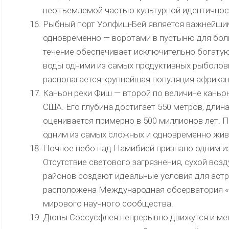
неотъемлемой частью культурной идентичнос
Рыбный порт Уолфиш-Бей является важнейши
одновременно — воротами в пустыню для бол
течение обеспечивает исключительно богатую
воды одними из самых продуктивных рыболов
располагается крупнейшая популяция африкан
Каньон реки Фиш — второй по величине каньон
США. Его глубина достигает 550 метров, длин
оценивается примерно в 500 миллионов лет. 
одним из самых сложных и одновременно жив
Ночное небо над Намибией признано одним из
Отсутствие светового загрязнения, сухой воз
районов создают идеальные условия для аст
расположена Международная обсерватория «Х
мирового научного сообщества.
Дюны Соссусфлея непрерывно движутся и мен