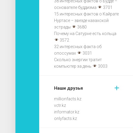
38 интересных фактов о Будде –
основателе буддизма
3701
15 интересных фактов о Кайрате
Нуртасе – звезде казахской
эстрады
3680
Почему на Сатурне есть кольца
3572
32 интересных факта об
опоссумах
3031
Сколько энергии тратит
компьютер за день
3003
Наши друзья
millionfacts.kz
vctr.kz
informator.kz
onlyfacts.kz