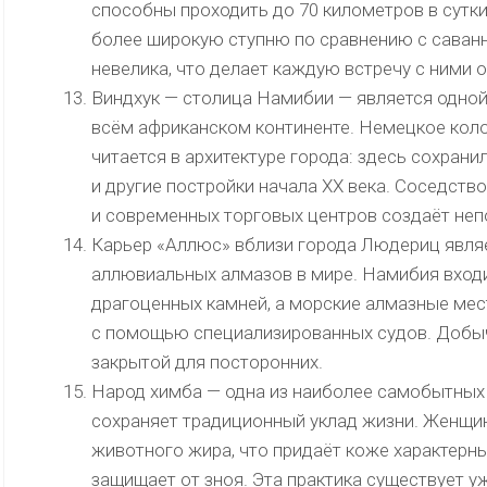
способны проходить до 70 километров в сутки 
более широкую ступню по сравнению с саван
невелика, что делает каждую встречу с ними 
Виндхук — столица Намибии — является одной
всём африканском континенте. Немецкое кол
читается в архитектуре города: здесь сохрани
и другие постройки начала XX века. Соседств
и современных торговых центров создаёт не
Карьер «Аллюс» вблизи города Людериц являе
аллювиальных алмазов в мире. Намибия входи
драгоценных камней, а морские алмазные ме
с помощью специализированных судов. Добыча
закрытой для посторонних.
Народ химба — одна из наиболее самобытных 
сохраняет традиционный уклад жизни. Женщи
животного жира, что придаёт коже характерн
защищает от зноя. Эта практика существует у