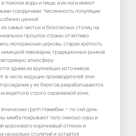
в поисках воды и пищи, а их ноги имеют
ными сородичами. Численность популяции
особенно ценной.
 из самых чистых и безопасных столиц на
ониальное прошлое страны отчётливо
лись лютеранская церковь, старая крепость
о немецкой пивоварни, традиционных рынков
повторимую атмосферу.
тся одним из крупнейших источников
т в число ведущих производителей этих
сторождения у её берегов разрабатываются
 ведётся в строго охраняемой зоне,
этнических групп Намибии — по сей день
ны химба покрывают тело смесью охры и
ый красновато-коричневый оттенок и
же несколько столетий и остаётся