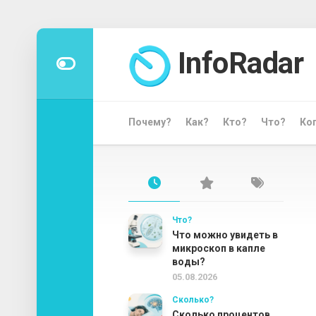
Перейти
к
InfoRadar
содержанию
Почему?
Как?
Кто?
Что?
Ко
Что?
Что можно увидеть в
микроскоп в капле
воды?
05.08.2026
Сколько?
Сколько процентов