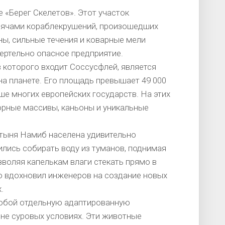
«Берег Скелетов». Этот участок
ысячами кораблекрушений, произошедших
ны, сильные течения и коварные мели
ертельно опасное предприятие.
 которого входит Соссусфлей, является
на планете. Его площадь превышает 49 000
ше многих европейских государств. На этих
орные массивы, каньоны и уникальные
тыня Намиб населена удивительно
ились собирать воду из туманов, поднимая
воляя капелькам влаги стекать прямо в
то вдохновил инженеров на создание новых
.
собой отдельную адаптированную
не суровых условиях. Эти животные