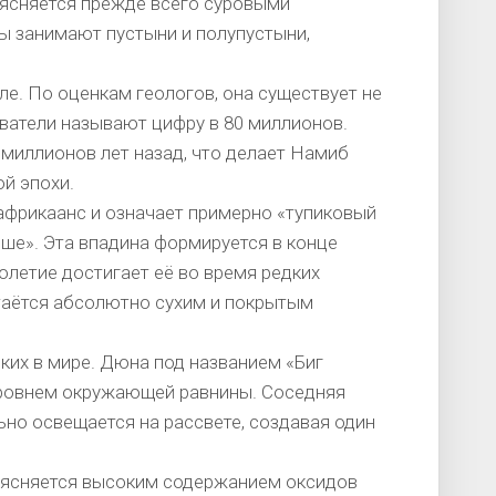
ясняется прежде всего суровыми
ы занимают пустыни и полупустыни,
е. По оценкам геологов, она существует не
ователи называют цифру в 80 миллионов.
 миллионов лет назад, что делает Намиб
й эпохи.
африкаанс и означает примерно «тупиковый
ьше». Эта впадина формируется в конце
толетие достигает её во время редких
таётся абсолютно сухим и покрытым
их в мире. Дюна под названием «Биг
уровнем окружающей равнины. Соседняя
ьно освещается на рассвете, создавая один
ъясняется высоким содержанием оксидов