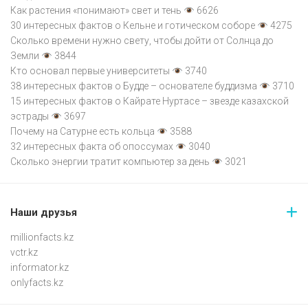
Как растения «понимают» свет и тень
6626
30 интересных фактов о Кельне и готическом соборе
4275
Сколько времени нужно свету, чтобы дойти от Солнца до
Земли
3844
Кто основал первые университеты
3740
38 интересных фактов о Будде – основателе буддизма
3710
15 интересных фактов о Кайрате Нуртасе – звезде казахской
эстрады
3697
Почему на Сатурне есть кольца
3588
32 интересных факта об опоссумах
3040
Сколько энергии тратит компьютер за день
3021
Наши друзья
millionfacts.kz
vctr.kz
informator.kz
onlyfacts.kz