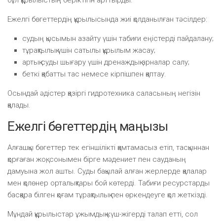
Ежелгі бөгеттердің құрылысында жиі қолданылған тәсілдер:
судың қысымын азайту үшін табиғи еңістерді пайдалану;
тұрақтылық үшін сатылы құрылым жасау;
артық суды шығару үшін дренаждық арналар салу;
беткі қабатты тас немесе кірпішпен қаптау.
Осындай әдістер қазіргі гидротехника саласының негізін
қалады.
Ежелгі бөгеттердің маңызы
Алғашқы бөгеттер тек егіншілікті қамтамасыз етіп, тасқыннан
қорғаған жоқ, сонымен бірге мәдениет пен сауданың
дамуына жол ашты. Суды бақылай алған жерлерде қалалар
мен қолөнер орталықтары бой көтерді. Табиғи ресурстарды
басқара білген қоғам тұрақтылық пен өркендеуге қол жеткізді.
Мұндай құрылыстар ұжымдық күш-жігерді талап етті, сол