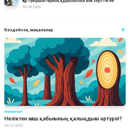
Қар түйіршіктерінің құрылысын кім зерттеген
03.08.2026
Кездейсоқ мақалалар
Неліктен?
Неліктен ағаш қабығының қалыңдығы әртүрлі?
20.12.2025