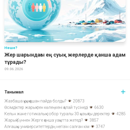
Неше?
Жер шарындағы ең суық жерлерде қанша адам
тұрады?
09.06.2026
Танымал
Жазбаша құқық қашан пайда болды?
20873
Өсімдіктер жарық пен көлеңкені қалай түсінеді
6630
Кельн және готикалық собор туралы 30 қызықты деректер
4285
Жарық Күннен Жерге қанша уақытта жетеді?
3857
Алғашқы университеттердің негізін салған кім
3747