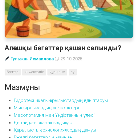
Алғашқы бөгеттер қашан салынды?
Гульжан Исмаилова
29.10.2025
бөгеттер
инженерлік
құрылыс
су
Мазмұны
Гидротехникалық құрылыстардың қалыптасуы
Мысырлықтардың жетістіктері
Месопотамия мен Үндістанның үлесі
Қытайдағы жаңашылдықтар
Құрылыстық технологиялардың дамуы
Ежелгі бөгеттердің маңызы