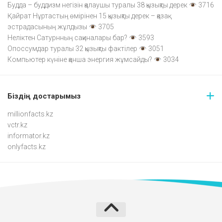
Будда – буддизм негізін қалаушы туралы 38 қызықты дерек
3716
Қайрат Нұртастың өмірінен 15 қызықты дерек – қазақ
эстрадасының жұлдызы
3705
Неліктен Сатурнның сақиналары бар?
3593
Опоссумдар туралы 32 қызықты фактілер
3051
Компьютер күніне қанша энергия жұмсайды?
3034
Біздің достарымыз
millionfacts.kz
vctr.kz
informator.kz
onlyfacts.kz