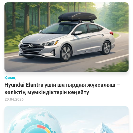
Қызық
Hyundai Elantra үшін шатырдағы жүксалғыш –
көліктің мүмкіндіктерін кеңейту
20.04.2026