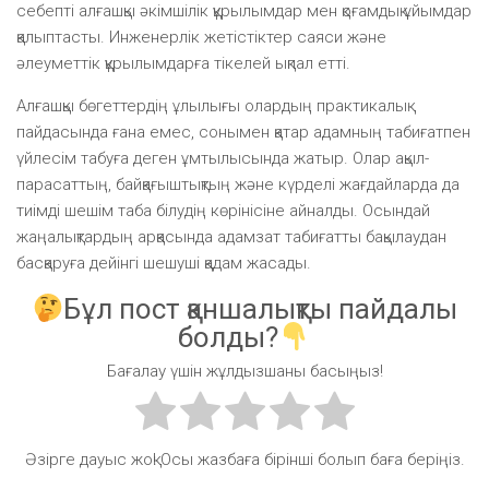
себепті алғашқы әкімшілік құрылымдар мен қоғамдық ұйымдар
қалыптасты. Инженерлік жетістіктер саяси және
әлеуметтік құрылымдарға тікелей ықпал етті.
Алғашқы бөгеттердің ұлылығы олардың практикалық
пайдасында ғана емес, сонымен қатар адамның табиғатпен
үйлесім табуға деген ұмтылысында жатыр. Олар ақыл-
парасаттың, байқағыштықтың және күрделі жағдайларда да
тиімді шешім таба білудің көрінісіне айналды. Осындай
жаңалықтардың арқасында адамзат табиғатты бақылаудан
басқаруға дейінгі шешуші қадам жасады.
Бұл пост қаншалықты пайдалы
болды?
Бағалау үшін жұлдызшаны басыңыз!
Әзірге дауыс жоқ! Осы жазбаға бірінші болып баға беріңіз.