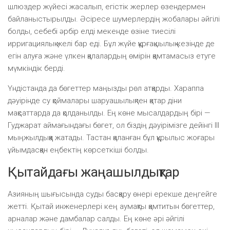
шлюздер жүйесі жасалып, егістік жерлер өзендермен
байланыстырылды. Әсіресе шумерлердің жобалары әйгілі
болды, себебі әрбір елді мекенде өзіне тиесілі
ирригациялық желі бар еді. Бұл жүйе құрғақшылық кезінде де
егін алуға және үлкен қалалардың өмірін қамтамасыз етуге
мүмкіндік берді.
Үндістанда да бөгеттер маңызды рөл атқарды. Хараппа
дәуірінде су қоймалары шаруашылықпен қатар діни
мақсаттарда да қолданылды. Ең көне мысалдардың бірі —
Гуджарат аймағындағы бөгет, ол біздің дәуірімізге дейінгі III
мыңжылдыққа жатады. Тастан қаланған бұл құрылыс жоғары
ұйымдасқан еңбектің көрсеткіші болды.
Қытайдағы жаңашылдықтар
Азияның шығысында суды басқару өнері ерекше деңгейге
жетті. Қытай инженерлері кең аумақты қамтитын бөгеттер,
арналар және дамбалар салды. Ең көне әрі әйгілі