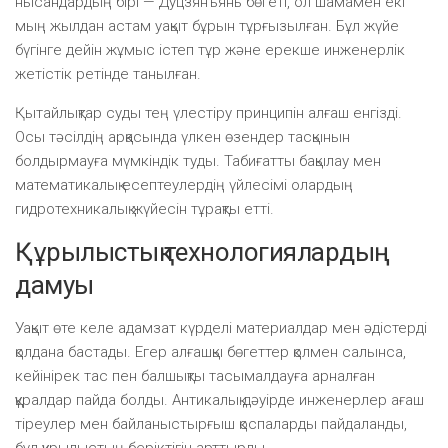
нысандардың бірі — Дуцзянъянь бөгеті, ол шамамен екі
мың жылдан астам уақыт бұрын тұрғызылған. Бұл жүйе
бүгінге дейін жұмыс істеп тұр және ерекше инженерлік
жетістік ретінде танылған.
Қытайлықтар суды тең үлестіру принципін алғаш енгізді.
Осы тәсілдің арқасында үлкен өзендер тасқынын
болдырмауға мүмкіндік туды. Табиғатты бақылау мен
математикалық есептеулердің үйлесімі олардың
гидротехникалық жүйесін тұрақты етті.
Құрылыстық технологиялардың
дамуы
Уақыт өте келе адамзат күрделі материалдар мен әдістерді
қолдана бастады. Егер алғашқы бөгеттер қолмен салынса,
кейінірек тас пен балшықты тасымалдауға арналған
құралдар пайда болды. Антикалық дәуірде инженерлер ағаш
тіреулер мен байланыстырғыш қоспаларды пайдаланды,
бұл құрылыстың беріктігін арттырды.