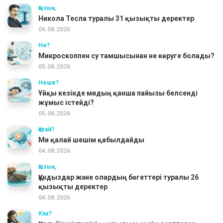
Қызық
Никола Тесла туралы 31 қызықты деректер
06.08.2026
Не?
Микроскоппен су тамшысынан не көруге болады?
05.08.2026
Неше?
Ұйқы кезінде мидың қанша пайызы белсенді
жұмыс істейді?
05.08.2026
Қалай?
Ми қалай шешім қабылдайды
04.08.2026
Қызық
Құндыздар және олардың бөгеттері туралы 26
қызықты деректер
04.08.2026
Кім?