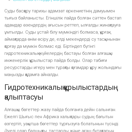
Суды басқару тарихы адамзат өркениетінің дамуымен
тығыз байланысты. Егіншілік пайда болған сәттен бастап
адамдар өзендердің ағысын реттеп, ылғалды жинақтауға
ұмтылды. Суды ұстай білу мүмкіндігі болмаса, құрғақ
аймақтарда өнім өсіру де, елді мекендерді су тасқынынан
қорғау да мүмкін болмас еді. Біртіндеп бүгінгі
гидротехникалық жүйелердің бастауы болған алғашқы
инженерлік құрылыстар пайда болды. Олар табиғи
ресурстарды игеру мен тұрақты қоғамдар құру жолындағы
маңызды қадамға айналды.
Гидротехникалық құрылыстардың
қалыптасуы
Алғашқы бөгеттер жазу пайда болғанға дейін салынған.
Ежелгі Шығыс пен Африка халықтары судың бағытын
өзгертіп, уақытша бөгеттер тұрғызуға болатынын түсінді.
Әуелі олар балшықты, тастарды және ағаш бұтақтарын