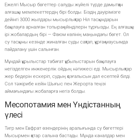
Ежелгі Мысыр бөгеттер салуды жүйелі түрде дамытқан
алғашқы мемлекеттердің бірі болды. Біздің дәуірімізге
дейінгі 3000 жылдары мысырлықтар Ніл тасқындарын
бақылауға арналған топырақ үйінділерін тұрғызды. Ең алғашқы
ірі жобалардың бірі — Фаюм көлінің маңындағы бөгет. Ол
су тасқыны кезінде жиналған суды сақтап, құрғақ маусымда
пайдалану үшін салынған.
Мұндай құрылыстар табиғат құбылыстарын бақылауға
негізделген инженерлік ойдың нәтижесі еді. Мысырлықтар
жер бедерін ескеріп, судың қозғалысын дәл есептей білді.
Сол тәжірибе кейін Шығыс пен Жерорта теңізі
аймағындағы жобаларға негіз болды.
Месопотамия мен Үндістанның
үлесі
Тигр мен Евфрат өзендерінің аралығында су бөгеттері
Мысырмен қатар салына бастады. Мұнда каналдар мен