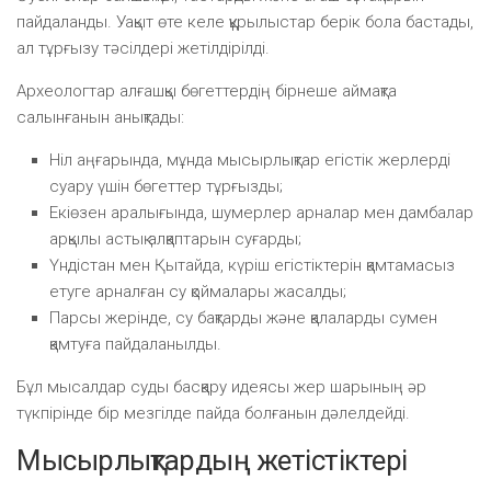
пайдаланды. Уақыт өте келе құрылыстар берік бола бастады,
ал тұрғызу тәсілдері жетілдірілді.
Археологтар алғашқы бөгеттердің бірнеше аймақта
салынғанын анықтады:
Ніл аңғарында, мұнда мысырлықтар егістік жерлерді
суару үшін бөгеттер тұрғызды;
Екіөзен аралығында, шумерлер арналар мен дамбалар
арқылы астық алқаптарын суғарды;
Үндістан мен Қытайда, күріш егістіктерін қамтамасыз
етуге арналған су қоймалары жасалды;
Парсы жерінде, су бақтарды және қалаларды сумен
қамтуға пайдаланылды.
Бұл мысалдар суды басқару идеясы жер шарының әр
түкпірінде бір мезгілде пайда болғанын дәлелдейді.
Мысырлықтардың жетістіктері