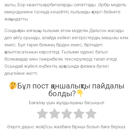
ашты, Бор кванттық орбиталарды сипаттады. Әрбір модель
микродүниені түсінуді кеңейтіп, ғылымды қазіргі бейнеге
жақындатты.
Сондықтан алғашқы ғылыми атом моделін Дальтон жасады
деп айту орынды, алайда кейінгі өзгерістердің маңызы кем
емес. Бұл тарих білімнің бірден емес, біртіндеп
қалыптасатынын көрсетеді. Ғылыми ізденіс батыл
болжамдар мен тәжірибелік тексерулерді талап етеді.
Осындай жүйелі еңбектің арқасында физика бүгінгі
деңгейіне жетті.
Бұл пост қаншалықты пайдалы
болды?
Бағалау үшін жұлдызшаны басыңыз!
Әзірге дауыс жоқ! Осы жазбаға бірінші болып баға беріңіз.