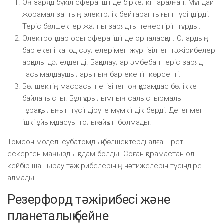
Оң заряд бүкіл сфера ішінде біркелкі таралған. Мұндай
жорамал заттың электрлік бейтараптығын түсіндірді.
Теріс бөлшектер жалпы зарядты теңестіріп тұрды.
Электрондар осы сфера ішінде орналасқан. Олардың
бар екені катод сәулелерімен жүргізілген тәжірибелер
арқылы дәлелденді. Бақылаулар әмбебап теріс заряд
тасымалдаушыларының бар екенін көрсетті.
Бөлшектің массасы негізінен оң құрамдас бөлікке
байланысты. Бұл құрылымның салыстырмалы
тұрақтылығын түсіндіруге мүмкіндік берді. Дегенмен
ішкі ұйымдасуы толық айқын болмады.
Томсон моделі субатомдық бөлшектерді алғаш рет
ескерген маңызды қадам болды. Соған қарамастан ол
кейбір шашырау тәжірибелерінің нәтижелерін түсіндіре
алмады.
Резерфорд тәжірибесі және
планеталық бейне