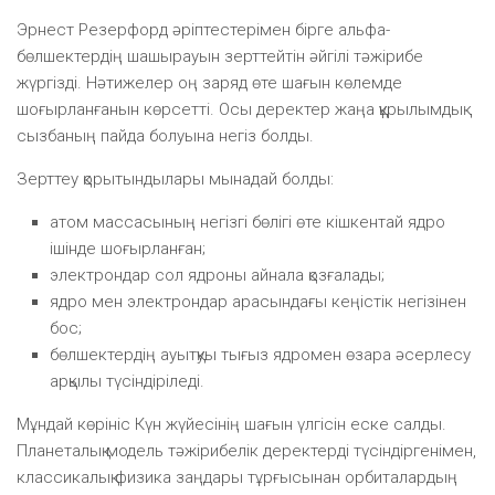
Эрнест Резерфорд әріптестерімен бірге альфа-
бөлшектердің шашырауын зерттейтін әйгілі тәжірибе
жүргізді. Нәтижелер оң заряд өте шағын көлемде
шоғырланғанын көрсетті. Осы деректер жаңа құрылымдық
сызбаның пайда болуына негіз болды.
Зерттеу қорытындылары мынадай болды:
атом массасының негізгі бөлігі өте кішкентай ядро
ішінде шоғырланған;
электрондар сол ядроны айнала қозғалады;
ядро мен электрондар арасындағы кеңістік негізінен
бос;
бөлшектердің ауытқуы тығыз ядромен өзара әсерлесу
арқылы түсіндіріледі.
Мұндай көрініс Күн жүйесінің шағын үлгісін еске салды.
Планеталық модель тәжірибелік деректерді түсіндіргенімен,
классикалық физика заңдары тұрғысынан орбиталардың