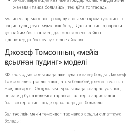
химиялық реакция кезінде атомдар жойылмайды және
жаңадан пайда болмайды, тек қайта топтасады.
Бұл идеялар массаның сақталу заңы мен құрам тұрақтылығы
заңын түсіндіруге мүмкіндік берді. Дальтонның көзқарасы
қарапайым болғанымен, дәл осы модель кейінгі
ізденістердің бастау нүктесіне айналды.
Джозеф Томсонның «мейіз
қосылған пудинг» моделі
XIX ғасырдың соңы жаңа ашылулар кезеңі болды. Джозеф
Томсон электронды ашып, атом бөлінбейді деген түсінікті
жоққа шығарды. Ол құрылым туралы жаңа көзқарас ұсынып,
оң заряд бүкіл көлемге таралған, ал теріс зарядталған
бөлшектер оның ішінде орналасқан деп болжады.
Бұл тәсілдің мәнін төмендегі тармақтар арқылы сипаттауға
болады: