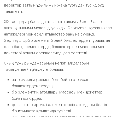
деректер заттың құрылымын жаңа тұрғыдан түсіндіруді
талап етті.
XIX ғасырдың басында ағылшын ғалымы Джон Дальтон
алғашқы ғылыми модельді ұсынды. Ол химиялық реакциялар
нәтижелері мен еселі қатынастар заңына сүйенді.
Зерттеуші әрбір элемент бірдей бөлшектерден тұрады, ал
олар басқа элементтердің бөлшектерінен массасы мен
қасиеттері арқылы ерекшеленеді деп есептеді.
Оның тұжырымдамасының негізгі қағидаларын
төмендегідей түйіндеуге болады:
зат химиялық жолмен бөлінбейтін өте ұсақ
бөлшектерден тұрады;
бір элементтің атомдары массасы мен қасиеттері
бойынша бірдей;
қосылыстар әртүрлі элементтердің атомдары белгілі
бір қатынаста қосылғанда түзіледі;