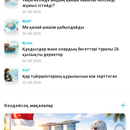
Ұйқы кезінде мидың қанша пайызы белсенді
жұмыс істейді?
05.08.2026
Қалай?
Ми қалай шешім қабылдайды
04.08.2026
Қызық
Құндыздар және олардың бөгеттері туралы 26
қызықты деректер
04.08.2026
Кім?
Қар түйіршіктерінің құрылысын кім зерттеген
03.08.2026
Кездейсоқ мақалалар