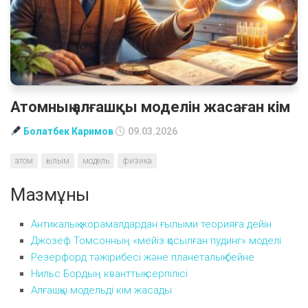
Атомның алғашқы моделін жасаған кім
Болатбек Каримов
09.03.2026
атом
ғылым
модель
физика
Мазмұны
Антикалық жорамалдардан ғылыми теорияға дейін
Джозеф Томсонның «мейіз қосылған пудинг» моделі
Резерфорд тәжірибесі және планеталық бейне
Нильс Бордың кванттық серпілісі
Алғашқы модельді кім жасады