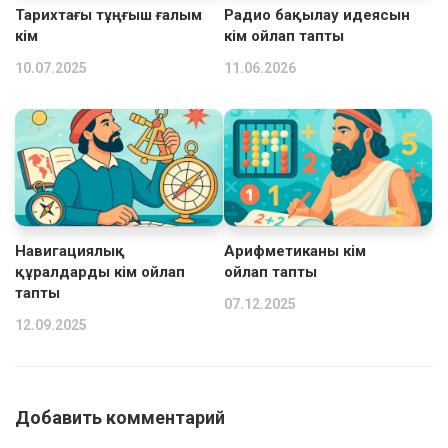
Тарихтағы тұңғыш ғалым
Радио бақылау идеясын
кім
кім ойлап тапты
10.07.2025
11.06.2026
Навигациялық
Арифметиканы кім
құралдарды кім ойлап
ойлап тапты
тапты
07.12.2025
12.09.2025
Добавить комментарий