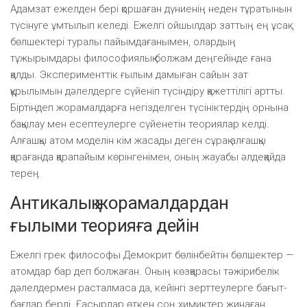
Адамзат ежелден бері қоршаған дүниенің неден тұратынын
түсінуге ұмтылып келеді. Ежелгі ойшылдар заттың ең ұсақ
бөлшектері туралы пайымдағанымен, олардың
тұжырымдары философиялық болжам деңгейінде ғана
қалды. Эксперименттік ғылым дамыған сайын зат
құрылымын дәлелдерге сүйеніп түсіндіру қажеттілігі артты.
Біртіндеп жорамалдарға негізделген түсініктердің орнына
бақылау мен есептеулерге сүйенетін теориялар келді.
Алғашқы атом моделін кім жасады деген сұрақ алғашқы
қарағанда қарапайым көрінгенімен, оның жауабы әлдеқайда
терең.
Антикалық жорамалдардан
ғылыми теорияға дейін
Ежелгі грек философы Демокрит бөлінбейтін бөлшектер —
атомдар бар деп болжаған. Оның көзқарасы тәжірибелік
дәлелдермен расталмаса да, кейінгі зерттеулерге бағыт-
бағдар берді. Ғасырлар өткен соң химиктер жинаған