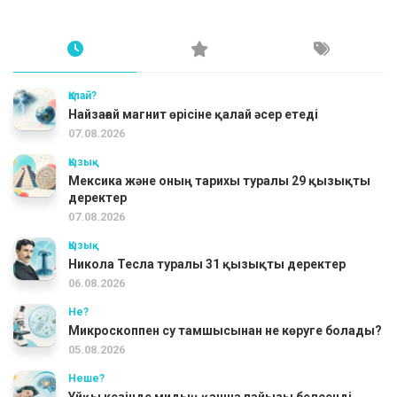
Қалай?
Найзағай магнит өрісіне қалай әсер етеді
07.08.2026
Қызық
Мексика және оның тарихы туралы 29 қызықты
деректер
07.08.2026
Қызық
Никола Тесла туралы 31 қызықты деректер
06.08.2026
Не?
Микроскоппен су тамшысынан не көруге болады?
05.08.2026
Неше?