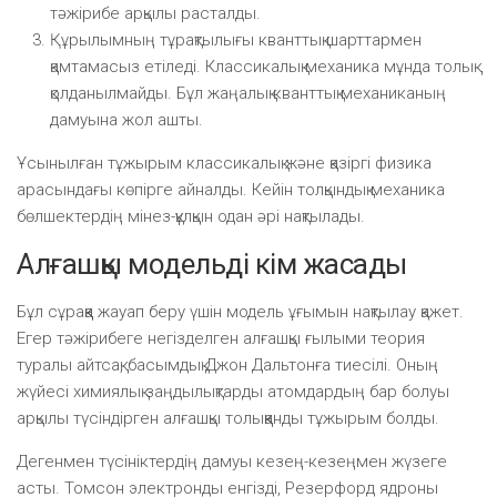
тәжірибе арқылы расталды.
Құрылымның тұрақтылығы кванттық шарттармен
қамтамасыз етіледі. Классикалық механика мұнда толық
қолданылмайды. Бұл жаңалық кванттық механиканың
дамуына жол ашты.
Ұсынылған тұжырым классикалық және қазіргі физика
арасындағы көпірге айналды. Кейін толқындық механика
бөлшектердің мінез-құлқын одан әрі нақтылады.
Алғашқы модельді кім жасады
Бұл сұраққа жауап беру үшін модель ұғымын нақтылау қажет.
Егер тәжірибеге негізделген алғашқы ғылыми теория
туралы айтсақ, басымдық Джон Дальтонға тиесілі. Оның
жүйесі химиялық заңдылықтарды атомдардың бар болуы
арқылы түсіндірген алғашқы толыққанды тұжырым болды.
Дегенмен түсініктердің дамуы кезең-кезеңмен жүзеге
асты. Томсон электронды енгізді, Резерфорд ядроны