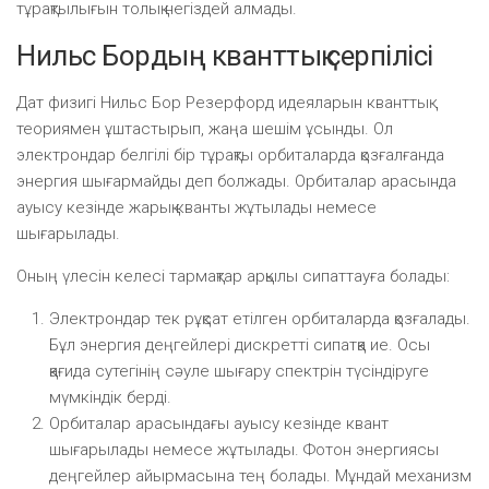
тұрақтылығын толық негіздей алмады.
Нильс Бордың кванттық серпілісі
Дат физигі Нильс Бор Резерфорд идеяларын кванттық
теориямен ұштастырып, жаңа шешім ұсынды. Ол
электрондар белгілі бір тұрақты орбиталарда қозғалғанда
энергия шығармайды деп болжады. Орбиталар арасында
ауысу кезінде жарық кванты жұтылады немесе
шығарылады.
Оның үлесін келесі тармақтар арқылы сипаттауға болады:
Электрондар тек рұқсат етілген орбиталарда қозғалады.
Бұл энергия деңгейлері дискретті сипатқа ие. Осы
қағида сутегінің сәуле шығару спектрін түсіндіруге
мүмкіндік берді.
Орбиталар арасындағы ауысу кезінде квант
шығарылады немесе жұтылады. Фотон энергиясы
деңгейлер айырмасына тең болады. Мұндай механизм