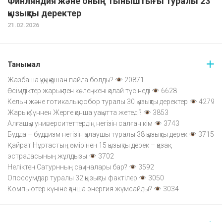
Финляндия және оның тыныштығы туралы 23
қызықты деректер
21.02.2026
Танымал
Жазбаша құқық қашан пайда болды?
20871
Өсімдіктер жарық пен көлеңкені қалай түсінеді
6628
Кельн және готикалық собор туралы 30 қызықты деректер
4279
Жарық Күннен Жерге қанша уақытта жетеді?
3853
Алғашқы университеттердің негізін салған кім
3743
Будда – буддизм негізін қалаушы туралы 38 қызықты дерек
3715
Қайрат Нұртастың өмірінен 15 қызықты дерек – қазақ
эстрадасының жұлдызы
3702
Неліктен Сатурнның сақиналары бар?
3592
Опоссумдар туралы 32 қызықты фактілер
3050
Компьютер күніне қанша энергия жұмсайды?
3034