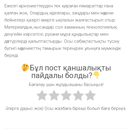
Ежелгі өркениеттерден тек қираған ғимараттар ғана
қалған жоқ. Олардың идеялары, заңдары мен мәдени
бейнелері қазіргі өмірге ықпалын жалғастырып отыр.
Материалдық нысандар сол заманның технологиялық
деңгейін көрсетсе, рухани мұра құндылықтар мен
дәстүрлерді қалыптастырды. Осы сабақтастықты түсіну
бүгінгі мәдениеттің тамырын тереңірек ұғынуға мүмкіндік
береді.
Бұл пост қаншалықты
пайдалы болды?
Бағалау үшін жұлдызшаны басыңыз!
Әзірге дауыс жоқ! Осы жазбаға бірінші болып баға беріңіз.