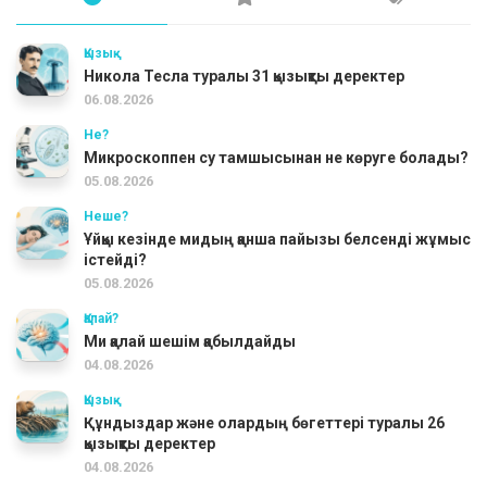
Қызық
Никола Тесла туралы 31 қызықты деректер
06.08.2026
Не?
Микроскоппен су тамшысынан не көруге болады?
05.08.2026
Неше?
Ұйқы кезінде мидың қанша пайызы белсенді жұмыс
істейді?
05.08.2026
Қалай?
Ми қалай шешім қабылдайды
04.08.2026
Қызық
Құндыздар және олардың бөгеттері туралы 26
қызықты деректер
04.08.2026