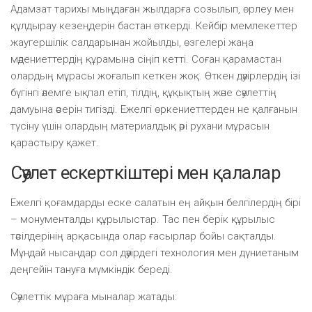
Адамзат тарихы мыңдаған жылдарға созылып, өрлеу мен
құлдырау кезеңдерін бастан өткерді. Кейбір мемлекеттер
жаугершілік салдарынан жойылды, өзгелері жаңа
мәдениеттердің құрамына сіңіп кетті. Соған қарамастан
олардың мұрасы жоғалып кеткен жоқ. Өткен дәуірлердің ізі
бүгінгі әлемге ықпал етіп, тілдің, құқықтың және сәулеттің
дамуына әсерін тигізді. Ежелгі өркениеттерден не қалғанын
түсіну үшін олардың материалдық әрі рухани мұрасын
қарастыру қажет.
Сәулет ескерткіштері мен қалалар
Ежелгі қоғамдарды еске салатын ең айқын белгілердің бірі
– монументалды құрылыстар. Тас пен берік құрылыс
тәсілдерінің арқасында олар ғасырлар бойы сақталды.
Мұндай нысандар сол дәуірдегі технология мен дүниетаным
деңгейін тануға мүмкіндік береді.
Сәулеттік мұраға мыналар жатады: