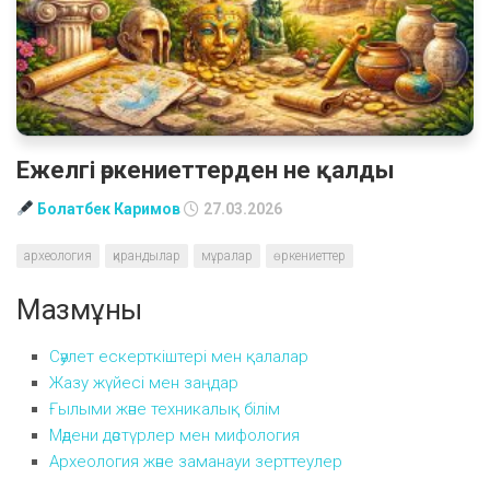
Ежелгі өркениеттерден не қалды
Болатбек Каримов
27.03.2026
археология
қирандылар
мұралар
өркениеттер
Мазмұны
Сәулет ескерткіштері мен қалалар
Жазу жүйесі мен заңдар
Ғылыми және техникалық білім
Мәдени дәстүрлер мен мифология
Археология және заманауи зерттеулер