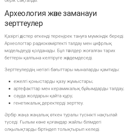
берік сақталды.
Археология және заманауи
зерттеулер
Қазіргі әдістер өткенді тереңірек тануға мүмкіндік береді.
Археологтар радиокөміртекті талдау мен цифрлық
модельдеуді қолданады. Бұл тәсілдер жоғалған тарих
беттерін қалпына келтіруге жәрдемдеседі.
Зерттеулердің негізгі бағыттары мыналарды қамтиды:
ежелгі қоныстарды қазу жұмыстары;
артефакттар мен керамикалық бұйымдарды талдау;
сауда жолдарын қайта құру;
генетикалық деректерді зерттеу.
Әрбір жаңа жаңалық өткен туралы түсінікті нақтылай
түседі. Ғылым көне қоғамдар жайлы білімдегі
олқылықтарды біртіндеп толықтырып келеді.