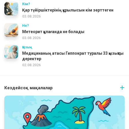
Кім?
Қар түйіршіктерінің құрылысын кім зерттеген
03.08.2026
Не?
Метеорит құлағанда не болады
03.08.2026
Қызық
Медицинаның атасы Гиппократ туралы 33 қызықты
деректер
02.08.2026
Кездейсоқ мақалалар