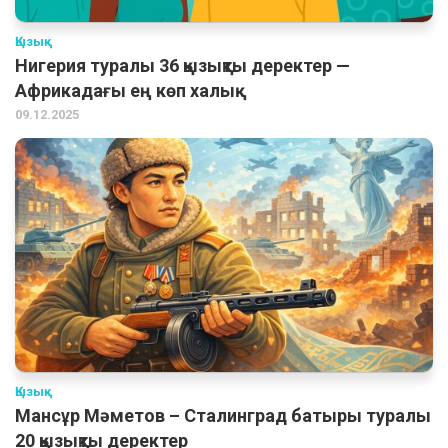
Қызық
Нигерия туралы 36 қызықты деректер —
Африкадағы ең көп халық
09.12.2025
Қызық
Мансұр Мәметов – Сталинград батыры туралы
20 қызықты деректер