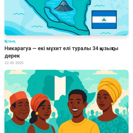
Қызық
Никарагуа — екі мұхит елі туралы 34 қызықты
дерек
22.05.2025