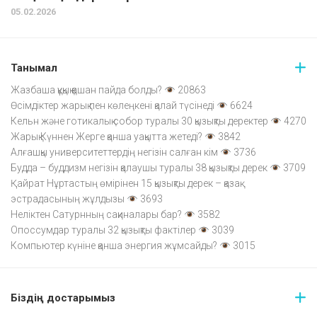
05.02.2026
Танымал
Жазбаша құқық қашан пайда болды?
20863
Өсімдіктер жарық пен көлеңкені қалай түсінеді
6624
Кельн және готикалық собор туралы 30 қызықты деректер
4270
Жарық Күннен Жерге қанша уақытта жетеді?
3842
Алғашқы университеттердің негізін салған кім
3736
Будда – буддизм негізін қалаушы туралы 38 қызықты дерек
3709
Қайрат Нұртастың өмірінен 15 қызықты дерек – қазақ
эстрадасының жұлдызы
3693
Неліктен Сатурнның сақиналары бар?
3582
Опоссумдар туралы 32 қызықты фактілер
3039
Компьютер күніне қанша энергия жұмсайды?
3015
Біздің достарымыз