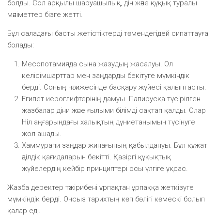
болды. Сол арқылы шаруашылық, дін және құқық туралы
мәліметтер бізге жетті.
Бұл саладағы басты жетістіктерді төмендегідей сипаттауға
болады:
Месопотамияда сына жазудың жасалуы. Ол
келісімшарттар мен заңдарды бекітуге мүмкіндік
берді. Соның нәтижесінде басқару жүйесі қалыптасты.
Египет иероглифтерінің дамуы. Папирусқа түсірілген
жазбалар діни және ғылыми білімді сақтап қалды. Олар
Ніл аңғарындағы халықтың дүниетанымын түсінуге
жол ашады.
Хаммурапи заңдар жинағының қабылдануы. Бұл құжат
әділдік қағидаларын бекітті. Қазіргі құқықтық
жүйелердің кейбір принциптері осы үлгіге ұқсас.
Жазба деректер тәжірибені ұрпақтан ұрпаққа жеткізуге
мүмкіндік берді. Онсыз тарихтың көп бөлігі көмескі болып
қалар еді.