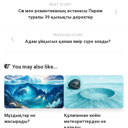
NEXT STORY
Сән мен романтиканың астанасы Париж
туралы 39 қызықты деректер
PREVIOUS STORY
Адам ұйқысыз қанша өмір сүре алады?
You may also like...
Мұздықтар не
Құлағаннан кейін
жасырады?
метеориттерден не
қалады