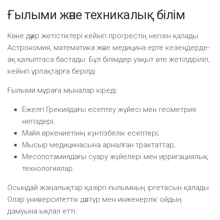
Ғылыми және техникалық білім
Көне дәуір жетістіктері кейінгі прогрестің негізін қалады.
Астрономия, математика және медицина ерте кезеңдерде-
ақ қалыптаса бастады. Бұл білімдер уақыт өте жетілдіріліп,
кейінгі ұрпақтарға берілді.
Ғылыми мұраға мыналар кіреді:
Ежелгі Грекиядағы есептеу жүйесі мен геометрия
негіздері;
Майя өркениетінің күнтізбелік есептері;
Мысыр медицинасына арналған трактаттар;
Месопотамиядағы суару жүйелері мен ирригациялық
технологиялар.
Осындай жаңалықтар қазіргі ғылымның іргетасын қалады.
Олар университеттік дәстүр мен инженерлік ойдың
дамуына ықпал етті.