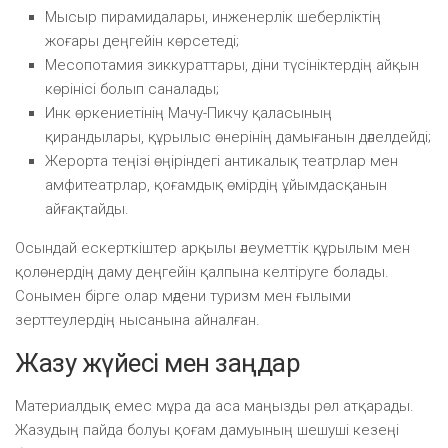
Мысыр пирамидалары, инженерлік шеберліктің
жоғары деңгейін көрсетеді;
Месопотамия зиккураттары, діни түсініктердің айқын
көрінісі болып саналады;
Инк өркениетінің Мачу-Пикчу қаласының
қирандылары, құрылыс өнерінің дамығанын дәлелдейді;
Жерорта теңізі өңіріндегі антикалық театрлар мен
амфитеатрлар, қоғамдық өмірдің ұйымдасқанын
айғақтайды.
Осындай ескерткіштер арқылы әлеуметтік құрылым мен
қолөнердің даму деңгейін қалпына келтіруге болады.
Сонымен бірге олар мәдени туризм мен ғылыми
зерттеулердің нысанына айналған.
Жазу жүйесі мен заңдар
Материалдық емес мұра да аса маңызды рөл атқарады.
Жазудың пайда болуы қоғам дамуының шешуші кезеңі