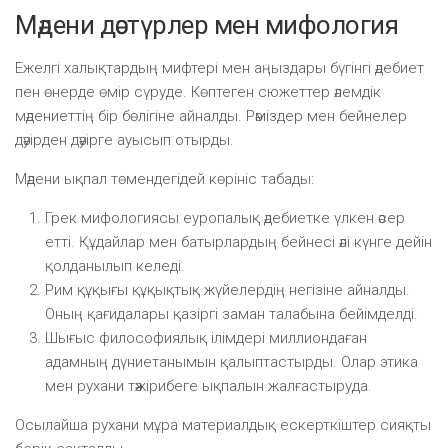
Мәдени дәстүрлер мен мифология
Ежелгі халықтардың мифтері мен аңыздары бүгінгі әдебиет
пен өнерде өмір сүруде. Көптеген сюжеттер әлемдік
мәдениеттің бір бөлігіне айналды. Рәміздер мен бейнелер
дәуірден дәуірге ауысып отырды.
Мәдени ықпал төмендегідей көрініс табады:
Грек мифологиясы еуропалық әдебиетке үлкен әсер
етті. Құдайлар мен батырлардың бейнесі әлі күнге дейін
қолданылып келеді.
Рим құқығы құқықтық жүйелердің негізіне айналды.
Оның қағидалары қазіргі заман талабына бейімделді.
Шығыс философиялық ілімдері миллиондаған
адамның дүниетанымын қалыптастырды. Олар этика
мен рухани тәжірибеге ықпалын жалғастыруда.
Осылайша рухани мұра материалдық ескерткіштер сияқты