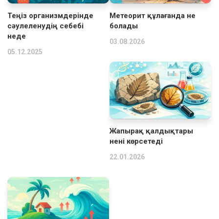
Теңіз организмдерінде
Метеорит құлағанда не
сәулеленудің себебі
болады
неде
03.08.2026
05.12.2025
Жапырақ қалдықтары
нені көрсетеді
22.01.2026