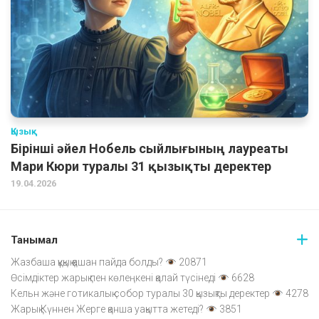
Қызық
Бірінші әйел Нобель сыйлығының лауреаты
Мари Кюри туралы 31 қызықты деректер
19.04.2026
Танымал
Жазбаша құқық қашан пайда болды?
20871
Өсімдіктер жарық пен көлеңкені қалай түсінеді
6628
Кельн және готикалық собор туралы 30 қызықты деректер
4278
Жарық Күннен Жерге қанша уақытта жетеді?
3851