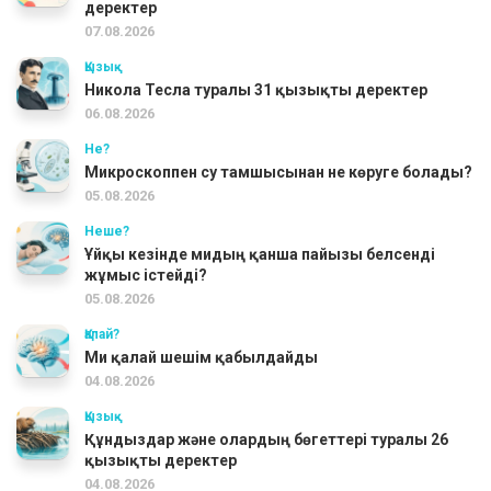
деректер
07.08.2026
Қызық
Никола Тесла туралы 31 қызықты деректер
06.08.2026
Не?
Микроскоппен су тамшысынан не көруге болады?
05.08.2026
Неше?
Ұйқы кезінде мидың қанша пайызы белсенді
жұмыс істейді?
05.08.2026
Қалай?
Ми қалай шешім қабылдайды
04.08.2026
Қызық
Құндыздар және олардың бөгеттері туралы 26
қызықты деректер
04.08.2026