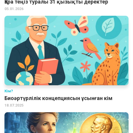
Қара теңіз туралы 31 қызықты деректер
05.01.2026
Кім?
Биоәртүрлілік концепциясын ұсынған кім
18.07.2025