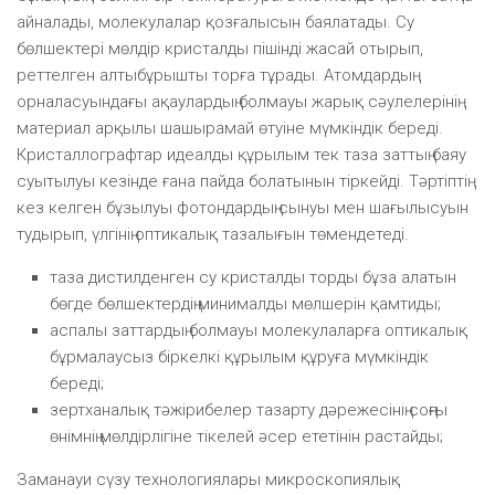
айналады, молекулалар қозғалысын баялатады. Су
бөлшектері мөлдір кристалды пішінді жасай отырып,
реттелген алтыбұрышты торға тұрады. Атомдардың
орналасуындағы ақаулардың болмауы жарық сәулелерінің
материал арқылы шашырамай өтуіне мүмкіндік береді.
Кристаллографтар идеалды құрылым тек таза заттың баяу
суытылуы кезінде ғана пайда болатынын тіркейді. Тәртіптің
кез келген бұзылуы фотондардың сынуы мен шағылысуын
тудырып, үлгінің оптикалық тазалығын төмендетеді.
таза дистилденген су кристалды торды бұза алатын
бөгде бөлшектердің минималды мөлшерін қамтиды;
аспалы заттардың болмауы молекулаларға оптикалық
бұрмалаусыз біркелкі құрылым құруға мүмкіндік
береді;
зертханалық тәжірибелер тазарту дәрежесінің соңғы
өнімнің мөлдірлігіне тікелей әсер ететінін растайды;
Заманауи сүзу технологиялары микроскопиялық