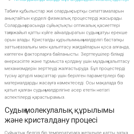
Табиғи құбылыстар жиі олардың сыртқы сипаттамаларын
анықтайтын күрделі физикалық процестерді жасырады.
Солардың арасында сұйықтықты оптикалық қасиеттері
таңғажайып қатты күйге айналдыратын судың қатуы ерекше
орын алады. Кристалды құрылымның мөлдірлігі бастапқы
заттың тазалығы мен қалыптасу жағдайларын қоса алғанда,
көптеген факторларға байланысты. Зерттеушілер білімді
өнеркәсіпте және тұрмыста қолдану үшін мұздың қалыптасу
механизмдерін зерттеуді жалғастыруда. Бұл процестерді
түсіну әртүрлі мақсаттар үшін берілген параметрлері бар
материалдарды жасауға көмектеседі. Осы мақалада біз
қатып қалған судың мөлдірлігіне әсер ететін негізгі
аспектілерді қарастырамыз.
Судың молекулалық құрылымы
және кристалдану процесі
Сұйықтық белгілі бір температураға жеткенде қатты затқа