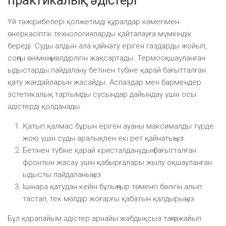
Үй тәжірибелері қолжетімді құралдар көмегімен
өнеркәсіптік технологияларды қайталауға мүмкіндік
береді. Суды алдын ала қайнату еріген газдарды жойып,
соңғы өнімнің мөлдірлігін жақсартады. Термооқшауланған
ыдыстарды пайдалану бетінен түбіне қарай бағытталған
қату жағдайларын жасайды. Аспаздар мен бармендер
эстетикалық тартымды сусындар дайындау үшін осы
әдістерді қолданады.
Қатып қалмас бұрын еріген ауаны максималды түрде
жою үшін суды аралықпен екі рет қайнатыңыз.
Бетінен түбіне қарай кристалданудың бағытталған
фронтын жасау үшін қабырғалары жылу оқшауланған
ыдысты пайдаланыңыз.
Ішінара қатудан кейін бұлыңғыр төменгі бөлігін алып
тастап, тек мөлдір жоғарғы қабатын қалдырыңыз.
Бұл қарапайым әдістер арнайы жабдықсыз таңғажайып