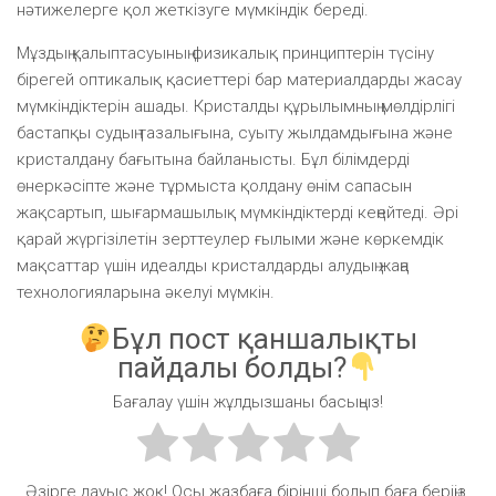
нәтижелерге қол жеткізуге мүмкіндік береді.
Мұздың қалыптасуының физикалық принциптерін түсіну
бірегей оптикалық қасиеттері бар материалдарды жасау
мүмкіндіктерін ашады. Кристалды құрылымның мөлдірлігі
бастапқы судың тазалығына, суыту жылдамдығына және
кристалдану бағытына байланысты. Бұл білімдерді
өнеркәсіпте және тұрмыста қолдану өнім сапасын
жақсартып, шығармашылық мүмкіндіктерді кеңейтеді. Әрі
қарай жүргізілетін зерттеулер ғылыми және көркемдік
мақсаттар үшін идеалды кристалдарды алудың жаңа
технологияларына әкелуі мүмкін.
Бұл пост қаншалықты
пайдалы болды?
Бағалау үшін жұлдызшаны басыңыз!
Әзірге дауыс жоқ! Осы жазбаға бірінші болып баға беріңіз.