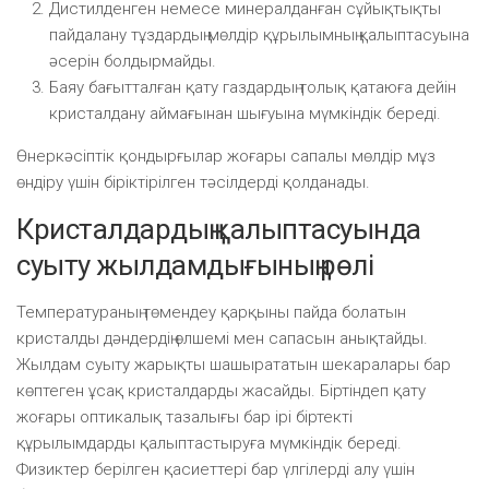
Дистилденген немесе минералданған сұйықтықты
пайдалану тұздардың мөлдір құрылымның қалыптасуына
әсерін болдырмайды.
Баяу бағытталған қату газдардың толық қатаюға дейін
кристалдану аймағынан шығуына мүмкіндік береді.
Өнеркәсіптік қондырғылар жоғары сапалы мөлдір мұз
өндіру үшін біріктірілген тәсілдерді қолданады.
Кристалдардың қалыптасуында
суыту жылдамдығының рөлі
Температураның төмендеу қарқыны пайда болатын
кристалды дәндердің өлшемі мен сапасын анықтайды.
Жылдам суыту жарықты шашырататын шекаралары бар
көптеген ұсақ кристалдарды жасайды. Біртіндеп қату
жоғары оптикалық тазалығы бар ірі біртекті
құрылымдарды қалыптастыруға мүмкіндік береді.
Физиктер берілген қасиеттері бар үлгілерді алу үшін