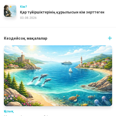
Кім?
Қар түйіршіктерінің құрылысын кім зерттеген
03.08.2026
Кездейсоқ мақалалар
Қызық