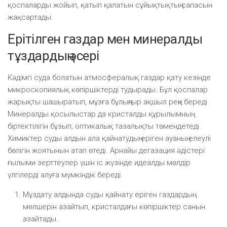
қоспаларды жойып, қатып қалатын сұйықтықтың сапасын
жақсартады.
Ерітілген газдар мен минералды
тұздардың әсері
Кәдімгі суда болатын атмосфералық газдар қату кезінде
микроскопиялық көпіршіктерді тудырады. Бұл қоспалар
жарықты шашыратып, мұзға бұлыңғыр ақшыл реңк береді.
Минералды қосылыстар да кристалды құрылымның
біртектілігін бұзып, оптикалық тазалықты төмендетеді.
Химиктер суды алдын ала қайнатудың еріген ауаның елеулі
бөлігін жоятынын атап өтеді. Арнайы дегазация әдістері
ғылыми зерттеулер үшін іс жүзінде идеалды мөлдір
үлгілерді алуға мүмкіндік береді.
Мұздату алдында суды қайнату еріген газдардың
мөлшерін азайтып, кристалдағы көпіршіктер санын
азайтады.