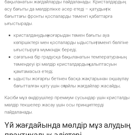
бақыланатын жағдайларды пайдаланады. Кристалдардың
өсу бағыты да мөлдірлікке әсер етеді – қатудың тік
бағыттағы фронты қоспаларды төменгі қабаттарға
ығыстырады.
кристалданудың жоғарыдан төмен бағыты ауа
көпіршіктері мен қоспаларды ыдыстың төменгі бөлігіне
ығыстыруға мүмкіндік береді;
сағатына бір градусқа бақыланатын температураның
төмендеуі ірі мөлдір кристалдардың қалыптасуын
қамтамасыз етеді;
ыдысты жоғарғы бетінен басқа жақтарынан оқшаулау
бағытталған қату үшін оңтайлы жағдайлар жасайды;
Кәсіби мұз өндірушілер премиум сусындар үшін кристалды
мөлдір текшелер жасау үшін осы принциптерді
пайдаланады.
Үй жағдайында мөлдір мұз алудың
практикалық әдістері