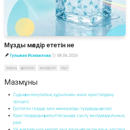
Мұзды мөлдір ететін не
Гульжан Исмаилова
08.06.2026
жарық
құрылым
мөлдірлік
мұз
Мазмұны
Судың молекулалық құрылымы және кристалдану
процесі
Ерітілген газдар мен минералды тұздардың әсері
Кристалдардың қалыптасуында суыту жылдамдығының
рөлі
Үй жағдайында мөлдір мұз алудың практикалық әдістері