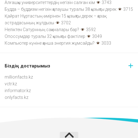
Алғашқы университеттердің негізін салған кім
3743
Будда – буддизм негізін қалаушы туралы 38 қызықты дерек
3715
Қайрат Нұртастың өмірінен 15 қызықты дерек – қазақ
эстрадасының жұлдызы
3702
Неліктен Сатурнның сақиналары бар?
3592
Опоссумдар туралы 32 қызықты фактілер
3049
Компьютер күніне қанша энергия жұмсайды?
3033
Біздің достарымыз
millionfacts.kz
vctr.kz
informator.kz
onlyfacts.kz