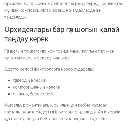
Орхидеялар гүл шоғына салтанатты реңк береді, сондықтан
мұндай композициялар ерекше жағдайларда жиі
таңдалады.
Орхидеялары бар гүл шоғын қалай
таңдау керек
Гүл шоғын таңдағанда композицияның жалпы стилі мен
түстік гаммасын ескеру маңызды.
Әдетте келесі факторларға назар аударады:
гүлдердің үйлесімі
композицияның көлемі
сыйлық беру себебі
Мысалы, романтикалық сыйлық үшін көбіне жұмсақ
пастель реңктеріндегі гүл шоқтары таңдалады. Ал іскерлік
құттықтаулар үшін бейтарап композициялар қолайлы.