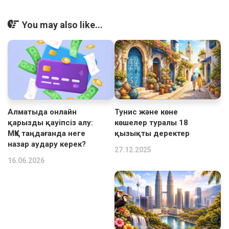
You may also like...
Алматыда онлайн
Тунис және көне
қарызды қауіпсіз алу:
көшелер туралы 18
МҚҰ таңдағанда неге
қызықты деректер
назар аудару керек?
27.12.2025
16.06.2026