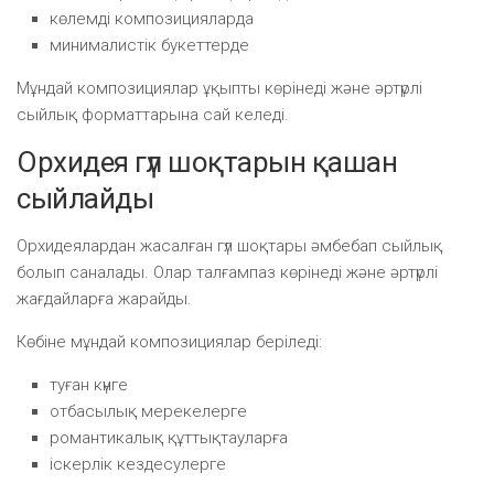
көлемді композицияларда
минималистік букеттерде
Мұндай композициялар ұқыпты көрінеді және әртүрлі
сыйлық форматтарына сай келеді.
Орхидея гүл шоқтарын қашан
сыйлайды
Орхидеялардан жасалған гүл шоқтары әмбебап сыйлық
болып саналады. Олар талғампаз көрінеді және әртүрлі
жағдайларға жарайды.
Көбіне мұндай композициялар беріледі:
туған күнге
отбасылық мерекелерге
романтикалық құттықтауларға
іскерлік кездесулерге