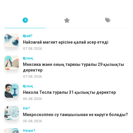
Қалай?
Найзағай магнит өрісіне қалай әсер етеді
07.08.2026
Қызық
Мексика және оның тарихы туралы 29 қызықты
деректер
07.08.2026
Қызық
Никола Тесла туралы 31 қызықты деректер
06.08.2026
Не?
Микроскоппен су тамшысынан не көруге болады?
05.08.2026
Неше?