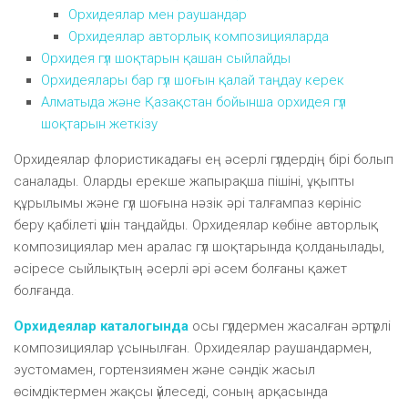
Орхидеялар мен раушандар
Орхидеялар авторлық композицияларда
Орхидея гүл шоқтарын қашан сыйлайды
Орхидеялары бар гүл шоғын қалай таңдау керек
Алматыда және Қазақстан бойынша орхидея гүл
шоқтарын жеткізу
Орхидеялар флористикадағы ең әсерлі гүлдердің бірі болып
саналады. Оларды ерекше жапырақша пішіні, ұқыпты
құрылымы және гүл шоғына нәзік әрі талғампаз көрініс
беру қабілеті үшін таңдайды. Орхидеялар көбіне авторлық
композициялар мен аралас гүл шоқтарында қолданылады,
әсіресе сыйлықтың әсерлі әрі әсем болғаны қажет
болғанда.
Орхидеялар каталогында
осы гүлдермен жасалған әртүрлі
композициялар ұсынылған. Орхидеялар раушандармен,
эустомамен, гортензиямен және сәндік жасыл
өсімдіктермен жақсы үйлеседі, соның арқасында