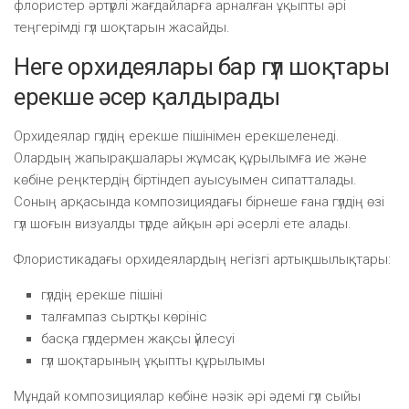
флористер әртүрлі жағдайларға арналған ұқыпты әрі
теңгерімді гүл шоқтарын жасайды.
Неге орхидеялары бар гүл шоқтары
ерекше әсер қалдырады
Орхидеялар гүлдің ерекше пішінімен ерекшеленеді.
Олардың жапырақшалары жұмсақ құрылымға ие және
көбіне реңктердің біртіндеп ауысуымен сипатталады.
Соның арқасында композициядағы бірнеше ғана гүлдің өзі
гүл шоғын визуалды түрде айқын әрі әсерлі ете алады.
Флористикадағы орхидеялардың негізгі артықшылықтары:
гүлдің ерекше пішіні
талғампаз сыртқы көрініс
басқа гүлдермен жақсы үйлесуі
гүл шоқтарының ұқыпты құрылымы
Мұндай композициялар көбіне нәзік әрі әдемі гүл сыйы