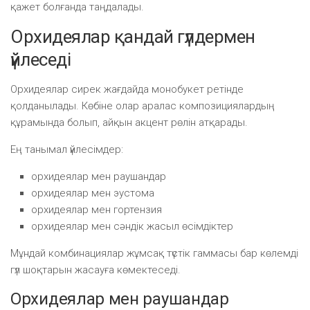
қажет болғанда таңдалады.
Орхидеялар қандай гүлдермен
үйлеседі
Орхидеялар сирек жағдайда монобукет ретінде
қолданылады. Көбіне олар аралас композициялардың
құрамында болып, айқын акцент рөлін атқарады.
Ең танымал үйлесімдер:
орхидеялар мен раушандар
орхидеялар мен эустома
орхидеялар мен гортензия
орхидеялар мен сәндік жасыл өсімдіктер
Мұндай комбинациялар жұмсақ түстік гаммасы бар көлемді
гүл шоқтарын жасауға көмектеседі.
Орхидеялар мен раушандар