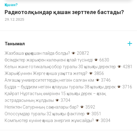
Қашан?
Радиотолқындар қашан зерттеле бастады?
29.12.2025
Танымал
Жазбаша құқық қашан пайда болды?
20872
Өсімдіктер жарық пен көлеңкені қалай түсінеді
6630
Кельн және готикалық собор туралы 30 қызықты деректер
4281
Жарық Күннен Жерге қанша уақытта жетеді?
3856
Алғашқы университеттердің негізін салған кім
3746
Будда – буддизм негізін қалаушы туралы 38 қызықты дерек
3716
Қайрат Нұртастың өмірінен 15 қызықты дерек – қазақ
эстрадасының жұлдызы
3704
Неліктен Сатурнның сақиналары бар?
3592
Опоссумдар туралы 32 қызықты фактілер
3051
Компьютер күніне қанша энергия жұмсайды?
3034