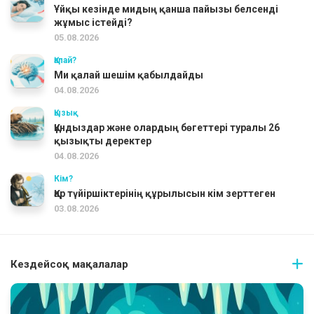
Ұйқы кезінде мидың қанша пайызы белсенді
жұмыс істейді?
05.08.2026
Қалай?
Ми қалай шешім қабылдайды
04.08.2026
Қызық
Құндыздар және олардың бөгеттері туралы 26
қызықты деректер
04.08.2026
Кім?
Қар түйіршіктерінің құрылысын кім зерттеген
03.08.2026
Кездейсоқ мақалалар