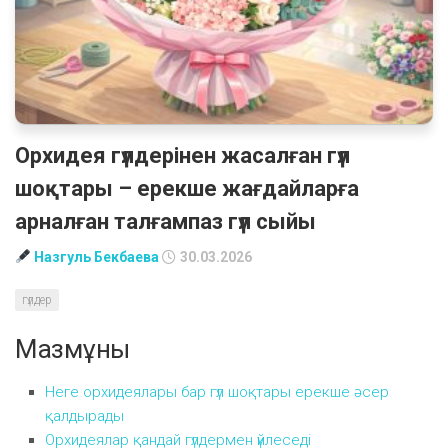
Орхидея гүлдерінен жасалған гүл
шоқтары – ерекше жағдайларға
арналған талғампаз гүл сыйы
Назгуль Бекбаева
30.03.2026
гүлдер
Мазмұны
Неге орхидеялары бар гүл шоқтары ерекше әсер
қалдырады
Орхидеялар қандай гүлдермен үйлеседі