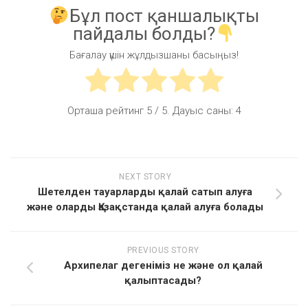
Бұл пост қаншалықты
пайдалы болды?
Бағалау үшін жұлдызшаны басыңыз!
Орташа рейтинг
5
/ 5. Дауыс саны:
4
NEXT STORY
Шетелден тауарларды қалай сатып алуға
және оларды Қазақстанда қалай алуға болады
PREVIOUS STORY
Архипелаг дегеніміз не және ол қалай
қалыптасады?