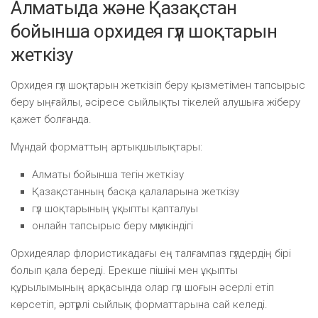
Алматыда және Қазақстан
бойынша орхидея гүл шоқтарын
жеткізу
Орхидея гүл шоқтарын жеткізіп беру қызметімен тапсырыс
беру ыңғайлы, әсіресе сыйлықты тікелей алушыға жіберу
қажет болғанда.
Мұндай форматтың артықшылықтары:
Алматы бойынша тегін жеткізу
Қазақстанның басқа қалаларына жеткізу
гүл шоқтарының ұқыпты қапталуы
онлайн тапсырыс беру мүмкіндігі
Орхидеялар флористикадағы ең талғампаз гүлдердің бірі
болып қала береді. Ерекше пішіні мен ұқыпты
құрылымының арқасында олар гүл шоғын әсерлі етіп
көрсетіп, әртүрлі сыйлық форматтарына сай келеді.