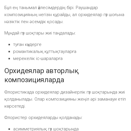
Бұл ең танымал үйлесімдердің бірі. Раушандар
композицияның негізін құрайды, ал орхидеялар гүл шоғына
нәзіктік пен әсемдік қосады.
Мұндай гүл шоқтары жиі таңдалады:
туған күндерге
романтикалық құттықтауларға
мерекелік іс-шараларға
Орхидеялар авторлық
композицияларда
Флористикада орхидеялар дизайнерлік гүл шоқтарында жиі
қолданылады. Олар композицияны жеңіл әрі заманауи етіп
көрсетеді.
Флористер орхидеяларды қолданады:
асимметриялық гүл шоқтарында