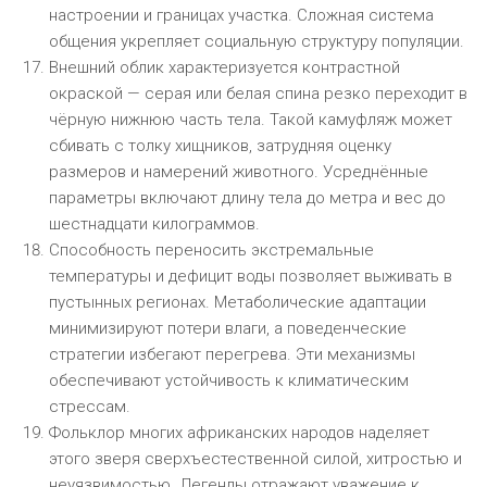
настроении и границах участка. Сложная система
общения укрепляет социальную структуру популяции.
Внешний облик характеризуется контрастной
окраской — серая или белая спина резко переходит в
чёрную нижнюю часть тела. Такой камуфляж может
сбивать с толку хищников, затрудняя оценку
размеров и намерений животного. Усреднённые
параметры включают длину тела до метра и вес до
шестнадцати килограммов.
Способность переносить экстремальные
температуры и дефицит воды позволяет выживать в
пустынных регионах. Метаболические адаптации
минимизируют потери влаги, а поведенческие
стратегии избегают перегрева. Эти механизмы
обеспечивают устойчивость к климатическим
стрессам.
Фольклор многих африканских народов наделяет
этого зверя сверхъестественной силой, хитростью и
неуязвимостью. Легенды отражают уважение к