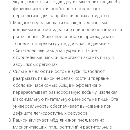
укусы, смертельные для других млекопитающих. Эта
физиологическая особенность открывает
перспективы для разработки новых антидотов.
Мощные передние лапы оснащены длинными
крепкими когтями, идеально приспособленными для
рытья почвы. Животное способно прокладывать
тоннели в твёрдом грунте, добывая подземных
обитателей или создавая укрытия. Такие
строительные навыки помогают находить пищу в
засушливых регионах.
Сильные челюсти и острые зубы позволяют
разгрызать панцири черепах, кости и твёрдые
оболочки насекомых. Хищник эффективно
перерабатывает разнообразную добычу, извлекая
максимальную питательную ценность из пищи. Эта
универсальность обеспечивает выживание при
дефиците легкодоступных ресурсов.
Рацион включает мёд, личинок пчёл, мелких
млекопитающих, птиц, рептилий и растительные