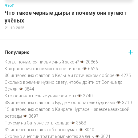
Что?
Что такое черные дыры и почему они пугают
учёных
21.10.2025
Популярно
Когда появился письменный закон?
20866
Как растения «понимают» свет и тень
6626
30 интересных фактов о Кельне и готическом соборе
4275
Сколько времени нужно свету, чтобы дойти от Солнца до
Земли
3844
Кто основал первые университеты
3740
38 интересных фактов о Будде – основателе буддизма
3710
15 интересных фактов о Кайрате Нуртасе – звезде казахской
эстрады
3697
Почему на Сатурне есть кольца
3588
32 интересных факта об опоссумах
3040
Сколько энергии тратит компьютер за день
3021