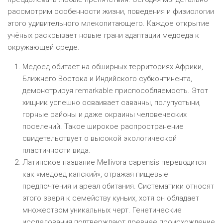
рассмотрим особенности жизни, поведения и физиологии
этого удивительного млекопитающего. Каждое открытие
учёных раскрывает новые грани адаптации медоеда к
окружающей среде.
Медоед обитает на обширных территориях Африки,
Ближнего Востока и Индийского субконтинента,
демонстрируя remarkable приспособляемость. Этот
хищник успешно осваивает саванны, полупустыни,
горные районы и даже окраины человеческих
поселений. Такое широкое распространение
свидетельствует о высокой экологической
пластичности вида.
Латинское название Mellivora capensis переводится
как «медоед капский», отражая пищевые
предпочтения и ареал обитания. Систематики относят
этого зверя к семейству куньих, хотя он обладает
множеством уникальных черт. Генетические
исследования подтверждают древнее происхождение