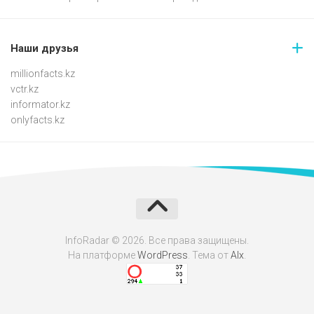
Наши друзья
millionfacts.kz
vctr.kz
informator.kz
onlyfacts.kz
InfoRadar © 2026. Все права защищены.
На платформе
WordPress
. Тема от
Alx
.