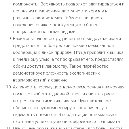
компоненты. Всеядность позволяет адаптироваться к
сезонным изменениям доступности кормов в
различных экосистемах. Гибкость пищевого
поведения снижает конкуренцию с более
специализированными видами.
Взаимовыгодное сотрудничество с медоуказчиками
представляет собой редкий пример межвидовой
кооперации в дикой природе. Птица приводит хищника
к пчелиному улью, а тот вскрывает его, предоставляя
обоим доступ к лакомству. Такое партнёрство
демонстрирует сложность экологических
взаимодействий в саванне.
Активность преимущественно сумеречная или ночная
помогает избегать дневной жары и снижать риск
встреч с крупными хищниками. Чувствительное
обоняние и слух компенсируют ограниченную
видимость в темноте. Эти адаптации оптимизируют
охотничьи успехи в условиях африканского климата.
Одиночный образ жизни характерен для большинства