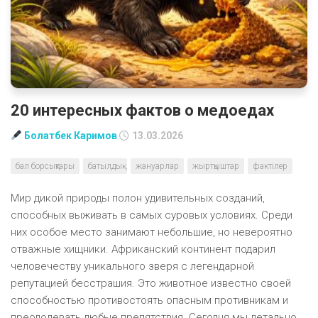
20 интересных фактов о медоедах
Болатбек Каримов
13.03.2026
бал борсықтары
батылдық
жануарлар
жыртқыштар
фактілер
Мир дикой природы полон удивительных созданий,
способных выживать в самых суровых условиях. Среди
них особое место занимают небольшие, но невероятно
отважные хищники. Африканский континент подарил
человечеству уникального зверя с легендарной
репутацией бесстрашия. Это животное известно своей
способностью противостоять опасным противникам и
преодолевать любые препятствия. Сегодня мы детально