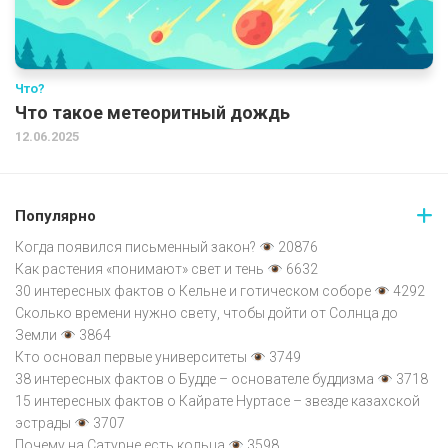
Что?
Что такое метеоритный дождь
12.06.2025
Популярно
Когда появился письменный закон?
20876
Как растения «понимают» свет и тень
6632
30 интересных фактов о Кельне и готическом соборе
4292
Сколько времени нужно свету, чтобы дойти от Солнца до
Земли
3864
Кто основал первые университеты
3749
38 интересных фактов о Будде – основателе буддизма
3718
15 интересных фактов о Кайрате Нуртасе – звезде казахской
эстрады
3707
Почему на Сатурне есть кольца
3598