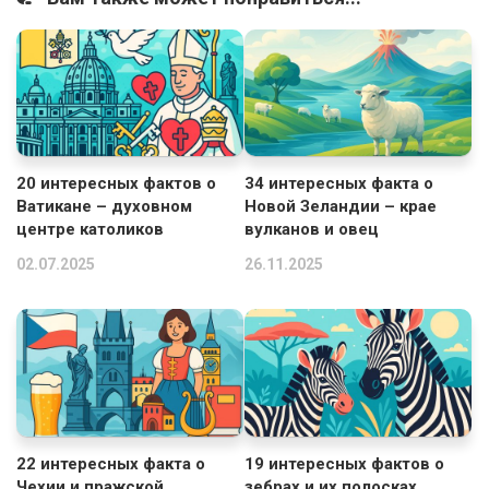
20 интересных фактов о
34 интересных факта о
Ватикане – духовном
Новой Зеландии – крае
центре католиков
вулканов и овец
02.07.2025
26.11.2025
22 интересных факта о
19 интересных фактов о
Чехии и пражской
зебрах и их полосках