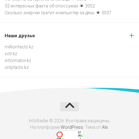
32 интересных факта об опоссумах
3052
Сколько энергии тратит компьютер за день
3037
Наши друзья
millionfacts.kz
vctr.kz
informator.kz
onlyfacts.kz
InfoRadar © 2026. Все права защищены.
На платформе
WordPress
. Тема от
Alx
.