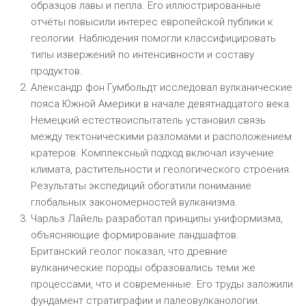
образцов лавы и пепла. Его иллюстрированные
отчёты повысили интерес европейской публики к
геологии. Наблюдения помогли классифицировать
типы извержений по интенсивности и составу
продуктов.
Александр фон Гумбольдт исследовал вулканические
пояса Южной Америки в начале девятнадцатого века.
Немецкий естествоиспытатель установил связь
между тектоническими разломами и расположением
кратеров. Комплексный подход включал изучение
климата, растительности и геологического строения.
Результаты экспедиций обогатили понимание
глобальных закономерностей вулканизма.
Чарльз Лайель разработал принципы униформизма,
объясняющие формирование ландшафтов.
Британский геолог показал, что древние
вулканические породы образовались теми же
процессами, что и современные. Его труды заложили
фундамент стратиграфии и палеовулканологии.