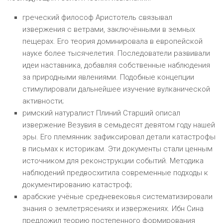
греческий философ Аристотель связывал
извержения с ветрами, заключёнными в земных
пещерах. Его теория доминировала в европейской
науке более тысячелетия. Последователи развивали
идеи наставника, добавляя собственные наблюдения
за природными явлениями. Подобные концепции
стимулировали дальнейшее изучение вулканической
активности;
римский натуралист Плиний Старший описал
извержение Везувия в семьдесят девятом году нашей
эры. Его племянник зафиксировал детали катастрофы
в письмах к историкам. Эти документы стали ценным
источником для реконструкции событий. Методика
наблюдений предвосхитила современные подходы к
документированию катастроф;
арабские учёные средневековья систематизировали
знания о землетрясениях и извержениях. Ибн Сина
предложил теорию постепенного формирования