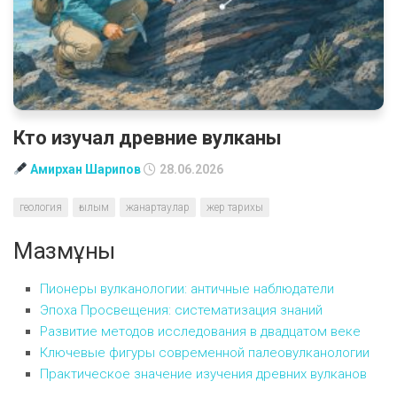
Кто изучал древние вулканы
Амирхан Шарипов
28.06.2026
геология
ғылым
жанартаулар
жер тарихы
Мазмұны
Пионеры вулканологии: античные наблюдатели
Эпоха Просвещения: систематизация знаний
Развитие методов исследования в двадцатом веке
Ключевые фигуры современной палеовулканологии
Практическое значение изучения древних вулканов