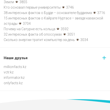
Земли
3855
Кто основал первые университеты
3746
38 интересных фактов о Будде – основателе буддизма
3716
15 интересных фактов о Кайрате Нуртасе – звезде казахской
эстрады
3704
Почему на Сатурне есть кольца
3592
32 интересных факта об опоссумах
3051
Сколько энергии тратит компьютер за день
3034
Наши друзья
millionfacts.kz
vctr.kz
informator.kz
onlyfacts.kz