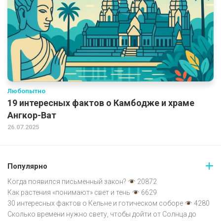
Любопытно
19 интересных фактов о Камбодже и храме
Ангкор-Ват
26.07.2025
Популярно
Когда появился письменный закон?
20872
Как растения «понимают» свет и тень
6629
30 интересных фактов о Кельне и готическом соборе
4280
Сколько времени нужно свету, чтобы дойти от Солнца до