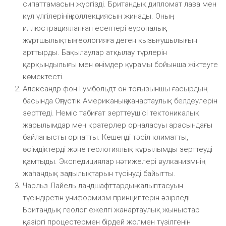
сипаттамасын жүргізді. Британдық дипломат лава мен
күл үлгілерінің коллекциясын жинады. Оның
иллюстрацияланған есептері еуропалық
жұртшылықтың геологияға деген қызығушылығын
арттырды. Бақылаулар атқылау түрлерін
қарқындылығы мен өнімдер құрамы бойынша жіктеуге
көмектесті.
Александр фон Гумбольдт он тоғызыншы ғасырдың
басында Оңтүстік Американың жанартаулық белдеулерін
зерттеді. Неміс табиғат зерттеушісі тектоникалық
жарылымдар мен кратерлер орналасуы арасындағы
байланысты орнатты. Кешенді тәсіл климатты,
өсімдіктерді және геологиялық құрылымды зерттеуді
қамтыды. Экспедициялар нәтижелері вулканизмнің
жаһандық заңдылықтарын түсінуді байытты.
Чарльз Лайель ландшафттардың қалыптасуын
түсіндіретін униформизм принциптерін әзірледі.
Британдық геолог ежелгі жанартаулық жыныстар
қазіргі процестермен бірдей жолмен түзілгенін