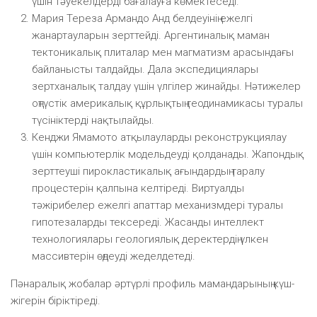
үшін тәуекелдерді бағалауға көмектеседі.
Мария Тереза Армандо Анд белдеуінің ежелгі
жанартауларын зерттейді. Аргентиналық маман
тектоникалық плиталар мен магматизм арасындағы
байланысты талдайды. Дала экспедициялары
зертханалық талдау үшін үлгілер жинайды. Нәтижелер
оңтүстік америкалық құрлықтың геодинамикасы туралы
түсініктерді нақтылайды.
Кенджи Ямамото атқылауларды реконструкциялау
үшін компьютерлік модельдеуді қолданады. Жапондық
зерттеуші пирокластикалық ағындардың таралу
процестерін қалпына келтіреді. Виртуалды
тәжірибелер ежелгі апаттар механизмдері туралы
гипотезаларды тексереді. Жасанды интеллект
технологиялары геологиялық деректердің үлкен
массивтерін өңдеуді жеделдетеді.
Пәнаралық жобалар әртүрлі профиль мамандарының күш-
жігерін біріктіреді.