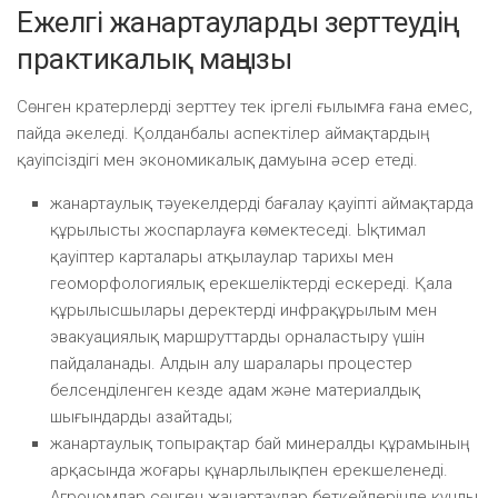
Ежелгі жанартауларды зерттеудің
практикалық маңызы
Сөнген кратерлерді зерттеу тек іргелі ғылымға ғана емес,
пайда әкеледі. Қолданбалы аспектілер аймақтардың
қауіпсіздігі мен экономикалық дамуына әсер етеді.
жанартаулық тәуекелдерді бағалау қауіпті аймақтарда
құрылысты жоспарлауға көмектеседі. Ықтимал
қауіптер карталары атқылаулар тарихы мен
геоморфологиялық ерекшеліктерді ескереді. Қала
құрылысшылары деректерді инфрақұрылым мен
эвакуациялық маршруттарды орналастыру үшін
пайдаланады. Алдын алу шаралары процестер
белсенділенген кезде адам және материалдық
шығындарды азайтады;
жанартаулық топырақтар бай минералды құрамының
арқасында жоғары құнарлылықпен ерекшеленеді.
Агрономдар сөнген жанартаулар беткейлерінде құнды