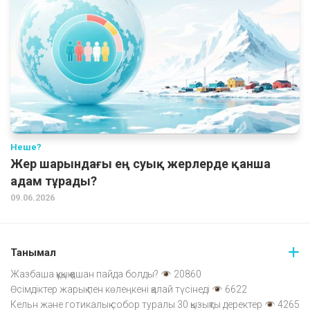
Неше?
Жер шарындағы ең суық жерлерде қанша
адам тұрады?
09.06.2026
Танымал
Жазбаша құқық қашан пайда болды?
20860
Өсімдіктер жарық пен көлеңкені қалай түсінеді
6622
Кельн және готикалық собор туралы 30 қызықты деректер
4265