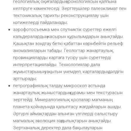
геологиялық оқиғалардың хронологиясын қалпына
келтіруге көмектеседі. Зерттеушілер палеоклимат пен
тектоникалық тарихты реконструкциялау үшін
нәтижелерді пайдаланады;
аэрофотосъемка мен спутниктік суреттер ежелгі
кальдералардың жасырын құрылымдарын анықтайды.
Қашықтан зондтау беткі қабаттан көрінбейтін рельеф
аномалияларын табады. Геологтар жанартаулық
провинцияларды картаға түсіру үшін суреттерді
интерпретациялайды. Технологиялар дала
жұмыстарының уақытын үнемдеп, карталардың дәлдігін
арттырады;
петрографиялық талдау микроскоп астында
жанартаулық жыныстардың құрамы мен текстурасын
зерттейді. Минералогиялық қоспалар магманың
планета қойнауында қалыптасу жағдайларын ашады.
Әртүрлі аймақтардан алынған үлгілерді салыстыру
магмалық эволюция заңдылықтарын анықтайды.
Зертханалық деректер дала бақылауларын