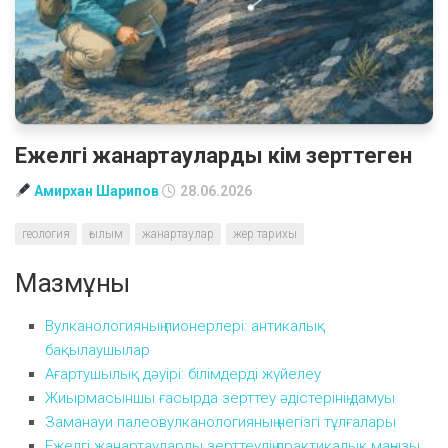
Ежелгі жанартауларды кім зерттеген
Амирхан Шарипов
28.06.2026
геология
ғылым
жанартаулар
жер тарихы
Мазмұны
Вулканологияның пионерлері: антикалық
бақылаушылар
Ағартушылық дәуірі: білімдерді жүйелеу
Жиырмасыншы ғасырда зерттеу әдістерінің дамуы
Заманауи палеовулканологияның негізгі тұлғалары
Ежелгі жанартауларды зерттеудің практикалық маңызы