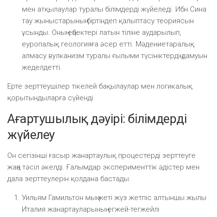
мен атқылаулар туралы білімдерді жүйеледі. Ибн Сина
тау жыныстарының біртіндеп қалыптасу теориясын
ұсынды. Оның еңбектері латын тіліне аударылып,
еуропалық геологияға әсер етті. Мәдениетаралық
алмасу вулканизм туралы ғылыми түсініктердің дамуын
жеделдетті.
Ерте зерттеушілер тікелей бақылаулар мен логикалық
қорытындыларға сүйенді.
Ағартушылық дәуірі: білімдерді
жүйелеу
Он сегізінші ғасыр жанартаулық процестерді зерттеуге
жаңа тәсіл әкелді. Ғалымдар эксперименттік әдістер мен
дала зерттеулерін қолдана бастады.
Уильям Гамильтон мың жеті жүз жетпіс алтыншы жылы
Италия жанартауларының егжей-тегжейлі