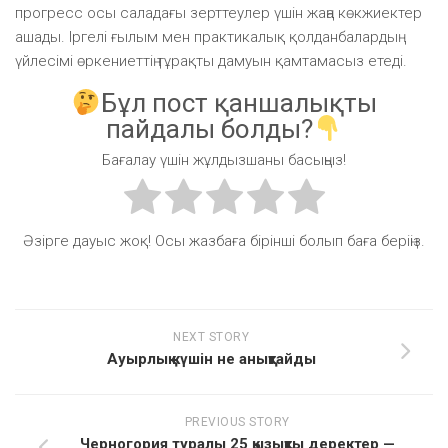
прогресс осы саладағы зерттеулер үшін жаңа көкжиектер
ашады. Іргелі ғылым мен практикалық қолданбалардың
үйлесімі өркениеттің тұрақты дамуын қамтамасыз етеді.
Бұл пост қаншалықты
пайдалы болды?
Бағалау үшін жұлдызшаны басыңыз!
Әзірге дауыс жоқ! Осы жазбаға бірінші болып баға беріңіз.
NEXT STORY
Ауырлық күшін не анықтайды
PREVIOUS STORY
Черногория туралы 25 қызықты деректер —