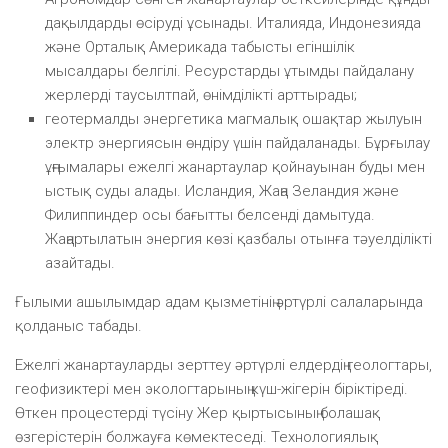
дақылдарды өсіруді ұсынады. Италияда, Индонезияда
және Орталық Америкада табысты егіншілік
мысалдары белгілі. Ресурстарды ұтымды пайдалану
жерлерді таусылтпай, өнімділікті арттырады;
геотермалды энергетика магмалық ошақтар жылуын
электр энергиясын өндіру үшін пайдаланады. Бұрғылау
ұңғымалары ежелгі жанартаулар қойнауынан буды мен
ыстық суды алады. Исландия, Жаңа Зеландия және
Филиппиндер осы бағытты белсенді дамытуда.
Жаңартылатын энергия көзі қазбалы отынға тәуелділікті
азайтады.
Ғылыми ашылымдар адам қызметінің әртүрлі салаларында
қолданыс табады.
Ежелгі жанартауларды зерттеу әртүрлі елдердің геологтары,
геофизиктері мен экологтарының күш-жігерін біріктіреді.
Өткен процестерді түсіну Жер қыртысының болашақ
өзгерістерін болжауға көмектеседі. Технологиялық