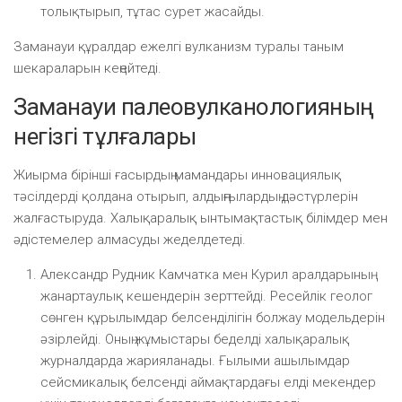
толықтырып, тұтас сурет жасайды.
Заманауи құралдар ежелгі вулканизм туралы таным
шекараларын кеңейтеді.
Заманауи палеовулканологияның
негізгі тұлғалары
Жиырма бірінші ғасырдың мамандары инновациялық
тәсілдерді қолдана отырып, алдыңғылардың дәстүрлерін
жалғастыруда. Халықаралық ынтымақтастық білімдер мен
әдістемелер алмасуды жеделдетеді.
Александр Рудник Камчатка мен Курил аралдарының
жанартаулық кешендерін зерттейді. Ресейлік геолог
сөнген құрылымдар белсенділігін болжау модельдерін
әзірлейді. Оның жұмыстары беделді халықаралық
журналдарда жарияланады. Ғылыми ашылымдар
сейсмикалық белсенді аймақтардағы елді мекендер