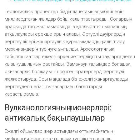
Геологиялық процестер біздің планетамыздың бейнесін
миллиардтаған жылдар бойы қалыптастырады. Солардың
арасында тас жылнамасында із қалдыратын магманың
атқылаулары ерекше орын алады. Әртүрлі дәуірлердің
зерттеушілері жанартаулық құрылымдардың қалыптасу
механизмдерін түсінуге ұмтылды. Археологиялық
табылған заттар ежелгі өркениеттердің отты тауларға деген
қызығушылығын растайды. Заманауи ғалымдар болашақ
оқиғаларды болжау үшін сөнген кратерлерді зерттеуді
жалғастыруда. Осы мақалада біз ежелгі жанартауларды
зерттеудегі негізгі тұлғалар мен бағыттарды
қарастырамыз.
Вулканологияның пионерлері:
антикалық бақылаушылар
Ежелгі ойшылдар жер астындағы оттың табиғатын
мифология және ерте ғылыми түсініктер арқылы