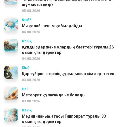
жұмыс істейді?
05.08.2026
Қалай?
Ми қалай шешім қабылдайды
04.08.2026
Қызық
Құндыздар және олардың бөгеттері туралы 26
қызықты деректер
04.08.2026
Кім?
Қар түйіршіктерінің құрылысын кім зерттеген
03.08.2026
Не?
Метеорит құлағанда не болады
03.08.2026
Қызық
Медицинаның атасы Гиппократ туралы 33
қызықты деректер