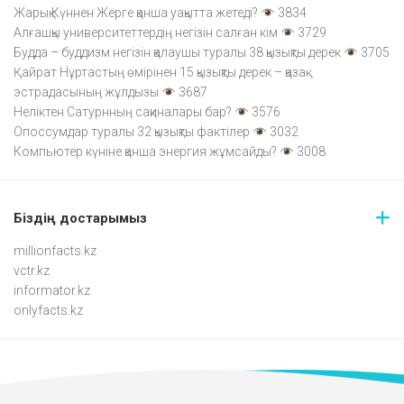
Жарық Күннен Жерге қанша уақытта жетеді?
3834
Алғашқы университеттердің негізін салған кім
3729
Будда – буддизм негізін қалаушы туралы 38 қызықты дерек
3705
Қайрат Нұртастың өмірінен 15 қызықты дерек – қазақ
эстрадасының жұлдызы
3687
Неліктен Сатурнның сақиналары бар?
3576
Опоссумдар туралы 32 қызықты фактілер
3032
Компьютер күніне қанша энергия жұмсайды?
3008
Біздің достарымыз
millionfacts.kz
vctr.kz
informator.kz
onlyfacts.kz