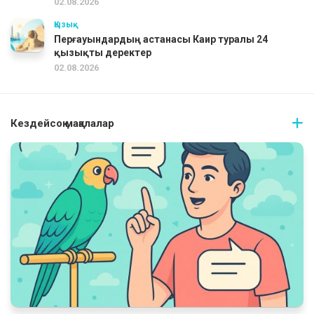
02.08.2026
Қызық
Перғауындардың астанасы Каир туралы 24
қызықты деректер
02.08.2026
Кездейсоқ мақалалар