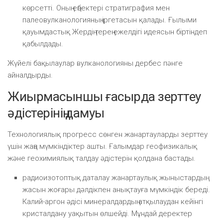
көрсетті. Оның еңбектері стратиграфия мен
палеовулканологияның іргетасын қалады. Ғылыми
қауымдастық Жердің терең ежелдігі идеясын біртіндеп
қабылдады.
Жүйелі бақылаулар вулканологияны дербес пәнге
айналдырды.
Жиырмасыншы ғасырда зерттеу
әдістерінің дамуы
Технологиялық прогресс сөнген жанартауларды зерттеу
үшін жаңа мүмкіндіктер ашты. Ғалымдар геофизикалық
және геохимиялық талдау әдістерін қолдана бастады.
радиоизотоптық даталау жанартаулық жыныстардың
жасын жоғары дәлдікпен анықтауға мүмкіндік береді.
Калий-аргон әдісі минералдардың атқылаудан кейінгі
кристалдану уақытын өлшейді. Мұндай деректер