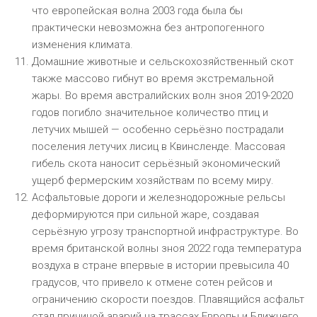
что европейская волна 2003 года была бы
практически невозможна без антропогенного
изменения климата.
Домашние животные и сельскохозяйственный скот
также массово гибнут во время экстремальной
жары. Во время австралийских волн зноя 2019-2020
годов погибло значительное количество птиц и
летучих мышей — особенно серьёзно пострадали
поселения летучих лисиц в Квинсленде. Массовая
гибель скота наносит серьёзный экономический
ущерб фермерским хозяйствам по всему миру.
Асфальтовые дороги и железнодорожные рельсы
деформируются при сильной жаре, создавая
серьёзную угрозу транспортной инфраструктуре. Во
время британской волны зноя 2022 года температура
воздуха в стране впервые в истории превысила 40
градусов, что привело к отмене сотен рейсов и
ограничению скорости поездов. Плавящийся асфальт
стал причиной аварий на трассах Европы и Ближнего