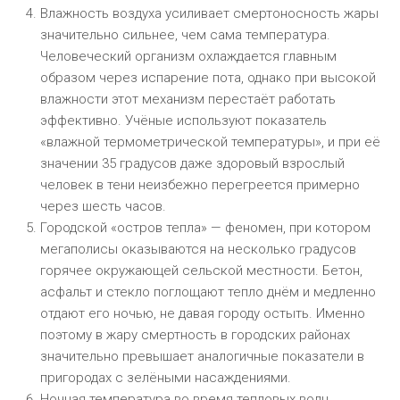
Влажность воздуха усиливает смертоносность жары
значительно сильнее, чем сама температура.
Человеческий организм охлаждается главным
образом через испарение пота, однако при высокой
влажности этот механизм перестаёт работать
эффективно. Учёные используют показатель
«влажной термометрической температуры», и при её
значении 35 градусов даже здоровый взрослый
человек в тени неизбежно перегреется примерно
через шесть часов.
Городской «остров тепла» — феномен, при котором
мегаполисы оказываются на несколько градусов
горячее окружающей сельской местности. Бетон,
асфальт и стекло поглощают тепло днём и медленно
отдают его ночью, не давая городу остыть. Именно
поэтому в жару смертность в городских районах
значительно превышает аналогичные показатели в
пригородах с зелёными насаждениями.
Ночная температура во время тепловых волн