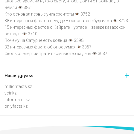
Сколько времени нужно свету, чтобы дойти от Солнца до
Земли
3871
Кто основал первые университеты
3752
38 интересных фактов о Будде – основателе буддизма
3723
15 интересных фактов о Кайрате Нуртасе – звезде казахской
эстрады
3710
Почему на Сатурне есть кольца
3598
32 интересных факта об опоссумах
3057
Сколько энергии тратит компьютер за день
3037
Наши друзья
millionfacts.kz
vctr.kz
informator.kz
onlyfacts.kz