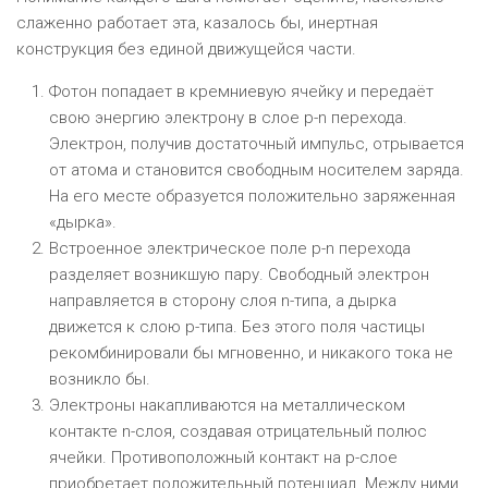
слаженно работает эта, казалось бы, инертная
конструкция без единой движущейся части.
Фотон попадает в кремниевую ячейку и передаёт
свою энергию электрону в слое p-n перехода.
Электрон, получив достаточный импульс, отрывается
от атома и становится свободным носителем заряда.
На его месте образуется положительно заряженная
«дырка».
Встроенное электрическое поле p-n перехода
разделяет возникшую пару. Свободный электрон
направляется в сторону слоя n-типа, а дырка
движется к слою p-типа. Без этого поля частицы
рекомбинировали бы мгновенно, и никакого тока не
возникло бы.
Электроны накапливаются на металлическом
контакте n-слоя, создавая отрицательный полюс
ячейки. Противоположный контакт на p-слое
приобретает положительный потенциал. Между ними