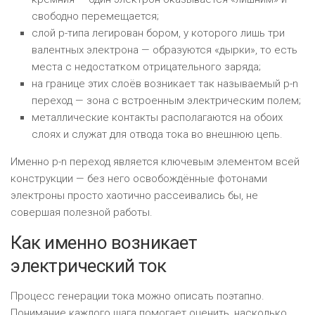
свободно перемещается;
слой p-типа легирован бором, у которого лишь три
валентных электрона — образуются «дырки», то есть
места с недостатком отрицательного заряда;
на границе этих слоёв возникает так называемый p-n
переход — зона с встроенным электрическим полем;
металлические контакты располагаются на обоих
слоях и служат для отвода тока во внешнюю цепь.
Именно p-n переход является ключевым элементом всей
конструкции — без него освобождённые фотонами
электроны просто хаотично рассеивались бы, не
совершая полезной работы.
Как именно возникает
электрический ток
Процесс генерации тока можно описать поэтапно.
Понимание каждого шага помогает оценить, насколько