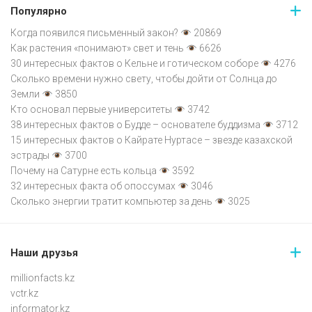
Популярно
Когда появился письменный закон?
20869
Как растения «понимают» свет и тень
6626
30 интересных фактов о Кельне и готическом соборе
4276
Сколько времени нужно свету, чтобы дойти от Солнца до
Земли
3850
Кто основал первые университеты
3742
38 интересных фактов о Будде – основателе буддизма
3712
15 интересных фактов о Кайрате Нуртасе – звезде казахской
эстрады
3700
Почему на Сатурне есть кольца
3592
32 интересных факта об опоссумах
3046
Сколько энергии тратит компьютер за день
3025
Наши друзья
millionfacts.kz
vctr.kz
informator.kz