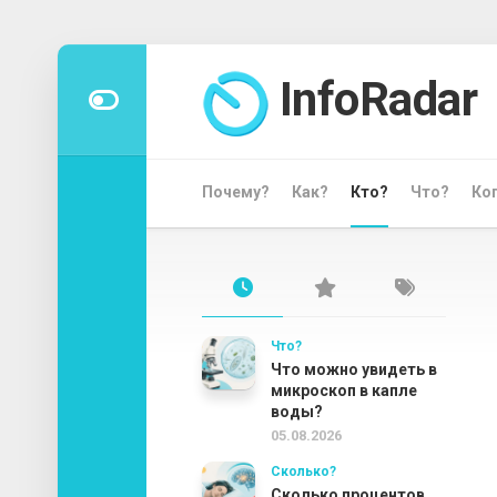
Перейти
к
InfoRadar
содержанию
Почему?
Как?
Кто?
Что?
Ко
Что?
Что можно увидеть в
микроскоп в капле
воды?
05.08.2026
Сколько?
Сколько процентов