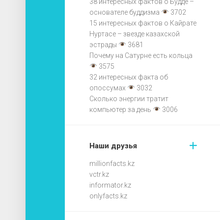
38 интересных фактов о Будде –
основателе буддизма
3702
15 интересных фактов о Кайрате
Нуртасе – звезде казахской
эстрады
3681
Почему на Сатурне есть кольца
3575
32 интересных факта об
опоссумах
3032
Сколько энергии тратит
компьютер за день
3006
Наши друзья
millionfacts.kz
vctr.kz
informator.kz
onlyfacts.kz