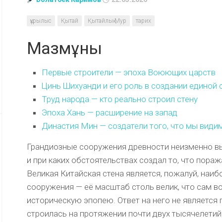
құрылыс
Қытай
Қытайлық Мур
тарих
Мазмұны
Первые строители — эпоха Воюющих царств
Цинь Шихуанди и его роль в создании единой 
Труд народа — кто реально строил стену
Эпоха Хань — расширение на запад
Династия Мин — создатели того, что мы види
Грандиозные сооружения древности неизменно вы
и при каких обстоятельствах создал то, что пора
Великая Китайская стена является, пожалуй, на
сооружения — её масштаб столь велик, что сам в
историческую эпопею. Ответ на него не является
строилась на протяжении почти двух тысячелетий