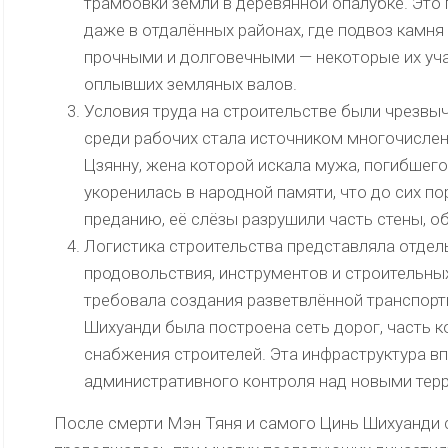
трамбовки земли в деревянной опалубке. Это
даже в отдалённых районах, где подвоз камня
прочными и долговечными — некоторые их уча
оплывших земляных валов.
Условия труда на строительстве были чрезвы
среди рабочих стала источником многочисленн
Цзянну, жена которой искала мужа, погибшего
укоренилась в народной памяти, что до сих по
преданию, её слёзы разрушили часть стены, о
Логистика строительства представляла отдел
продовольствия, инструментов и строительны
требовала создания разветвлённой транспорт
Шихуанди была построена сеть дорог, часть 
снабжения строителей. Эта инфраструктура в
административного контроля над новыми тер
После смерти Мэн Тяня и самого Цинь Шихуанди 