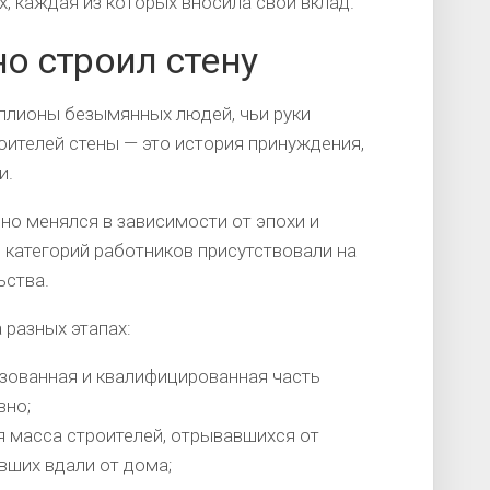
 каждая из которых вносила свой вклад.
но строил стену
ллионы безымянных людей, чьи руки
оителей стены — это история принуждения,
и.
но менялся в зависимости от эпохи и
 категорий работников присутствовали на
ьства.
 разных этапах:
зованная и квалифицированная часть
вно;
я масса строителей, отрывавшихся от
вших вдали от дома;