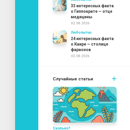
33 интересных факта
о Гиппократе — отце
медицины
02.08.2026
Любопытно
24 интересных факта
о Каире — столице
фараонов
02.08.2026
Случайные статьи
Сколько?