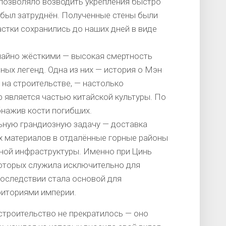
 позволяло возводить укрепления быстро
 был затруднён. Полученные стены были
стки сохранились до наших дней в виде
чайно жёсткими — высокая смертность
ых легенд. Одна из них — история о Мэн
 на строительстве, — настолько
р является частью китайской культуры. По
бнажив кости погибших.
ьную грандиозную задачу — доставка
х материалов в отдалённые горные районы
ной инфраструктуры. Именно при Цинь
которых служила исключительно для
последствии стала основой для
риториями империи.
строительство не прекратилось — оно