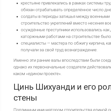
крестьяне привлекались в рамках системы т
обязан отрабатывать определённое число дней
солдаты в периоды затишья между военными 
строительство укреплений вместо несения во
осуждённые преступники использовались как 
каторжными работами на строительстве было
специалисты — мастера по обжигу кирпича, к
получали за свой труд вознаграждение.
Именно эти ранние валы впоследствии были соед
однако их первоначальные создатели действовали
каком «едином проекте».
Цинь Шихуанди и его ро
стены
Подлинным инициатором строительства единой о