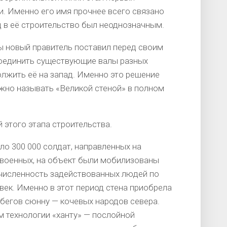
. Именно его имя прочнее всего связано
д в её строительство был неоднозначным.
ы новый правитель поставил перед своим
оединить существующие валы разных
лжить её на запад. Именно это решение
ожно называть «Великой стеной» в полном
этого этапа строительства.
о 300 000 солдат, направленных на
 военных, на объект были мобилизованы
 численность задействованных людей по
ек. Именно в этот период стена приобрела
абегов сюнну — кочевых народов севера.
м технологии «ханту» — послойной