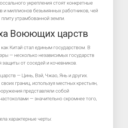
оссального укрепления стоят конкретные
ов и миллионов безымянных работников, чей
 плиту утрамбованной земли.
оха Воюющих царств
 как Китай стал единым государством. В
й эры — несколько независимых государств
 защиты от соседей и кочевников.
рств — Цинь, Вэй, Чжао, Янь и других.
своих границ, используя местных крестьян,
сооружения представляли собой
астоколами — значительно скромнее того,
ела характерные черты: