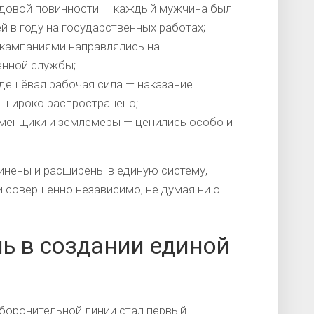
рудовой повинности — каждый мужчина был
 в году на государственных работах;
кампаниями направлялись на
енной службы;
дешёвая рабочая сила — наказание
 широко распространено;
аменщики и землемеры — ценились особо и
инены и расширены в единую систему,
 совершенно независимо, не думая ни о
ль в создании единой
боронительной линии стал первый