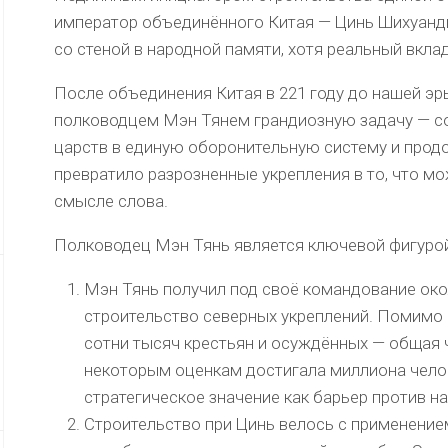
император объединённого Китая — Цинь Шихуанди
со стеной в народной памяти, хотя реальный вкла
После объединения Китая в 221 году до нашей эр
полководцем Мэн Тянем грандиозную задачу — с
царств в единую оборонительную систему и продо
превратило разрозненные укрепления в то, что м
смысле слова.
Полководец Мэн Тянь является ключевой фигурой 
Мэн Тянь получил под своё командование окол
строительство северных укреплений. Помимо
сотни тысяч крестьян и осуждённых — общая
некоторым оценкам достигала миллиона челов
стратегическое значение как барьер против н
Строительство при Цинь велось с применение