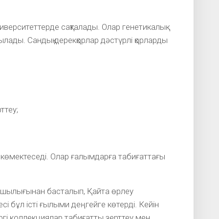
иверситеттерде сақталады. Олар генетикалық
ылады. Сандық дерекқорлар дәстүрлі қорларды
ттеу;
е көмектеседі. Олар ғалымдарға табиғаттағы
ушылығынан басталып, Қайта өрлеу
сі бұл істі ғылыми деңгейге көтерді. Кейін
ргі коллекциялар табиғатты зерттеу мен