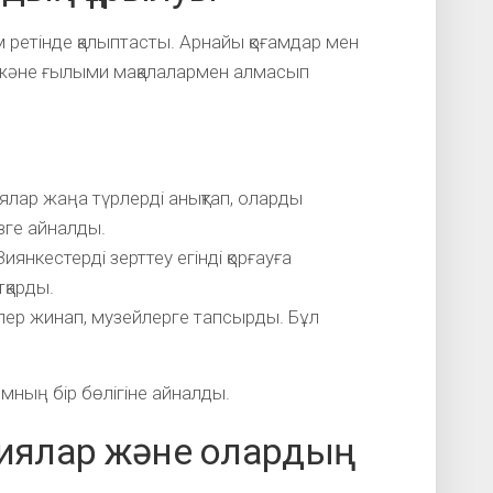
 ретінде қалыптасты. Арнайы қоғамдар мен
 және ғылыми мақалалармен алмасып
ялар жаңа түрлерді анықтап, оларды
зге айналды.
нкестерді зерттеу егінді қорғауға
тқарды.
ілер жинап, музейлерге тапсырды. Бұл
ның бір бөлігіне айналды.
циялар және олардың