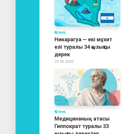
Қызық
Никарагуа — екі мұхит
елі туралы 34 қызықты
дерек
22.05.2025
Қызық
Медицинаның атасы
Гиппократ туралы 33
қызықты деректер