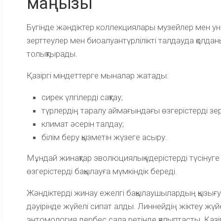
маңызы
Бүгінде жәндіктер коллекциялары музейлер мен ун
зерттеулер мен биоалуантүрлілікті талдауда қолдан
толықтырады.
Қазіргі міндеттерге мыналар жатады:
сирек үлгілерді сақтау;
түрлердің таралу аймағындағы өзгерістерді зер
климат әсерін талдау;
білім беру қызметін жүзеге асыру.
Мұндай жинақтар эволюциялық үдерістерді түсінуг
өзгерістерді бақылауға мүмкіндік береді.
Жәндіктерді жинау ежелгі бақылаушылардың қызығ
дәуірінде жүйелі сипат алды. Линнейдің жіктеу жүйе
энтомология дербес сала ретінде қалыптасты. Қазі