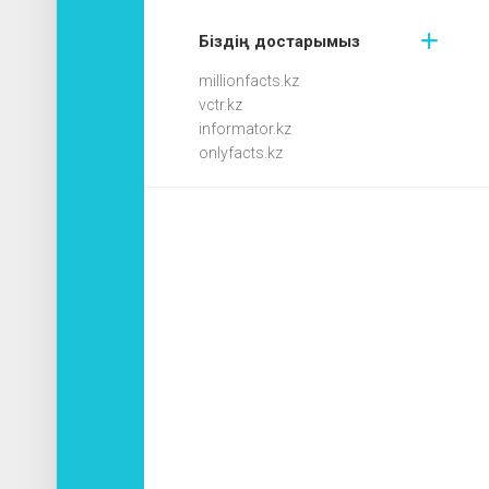
Біздің достарымыз
millionfacts.kz
vctr.kz
informator.kz
onlyfacts.kz