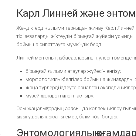
Карл Линней және энто
Жәндіктерді ғылыми тұрғыдан жинау Карл Линней
тірі ағзаларды жіктеудің бірыңғай жүйесін ұсынды.
бойынша сипаттауға мүмкіндік берді.
Линней мен оның ізбасарларының үлесі төмендегід
бірыңғай ғылыми атаулар жүйесін енгізу;
морфологиялық белгілер бойынша жинақтарды р
жаңа түрлерді іздеуге арналған экспедицияла
музей қорларын қалыптастыру.
Осы жаңалықтардың арқасында коллекциялау ғылыми
қызығушылық нысаны емес, білім көзі болды.
Энтомологиялық қоғамда