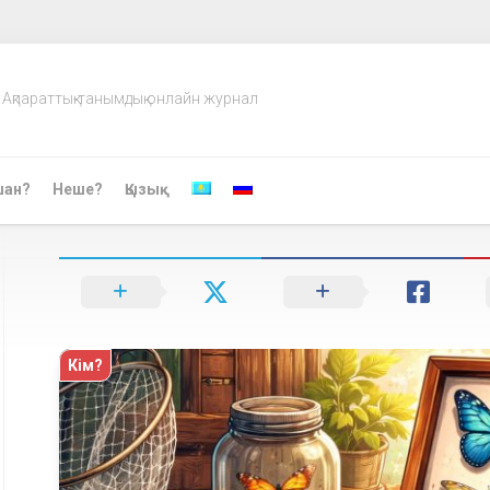
Ақпараттық-танымдық онлайн журнал
шан?
Неше?
Қызық
Кім?