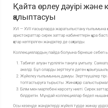
Қайта өрлеу дәуірі және
қалыптасуы
XVI — XVII ғасырларда жаратылыстану ғылымына 
аристократтар сирек заттар кабинеттерін құра ба
қатар кептірілген жәндіктер де сақталды.
Коллекциялардың пайда болуына бірнеше себеп ықп
Табиғат алуан түрлілігін тануға ұмтылу. Саяха
әкелді. Бұл оларды зерттеуге деген қызығушыл
Жүйелеу ғылымының дамуы. Зерттеушілер тірі а
топтастыруға тырысты. Жинақтар салыстырмалы
Білім мен мәртебені көрсету ниеті. Сирек затта
білдіретін. Мұндай коллекциялар бедел ныша
Осы кезеңде жәндіктерді жүйелі түрде жинау үрдіс