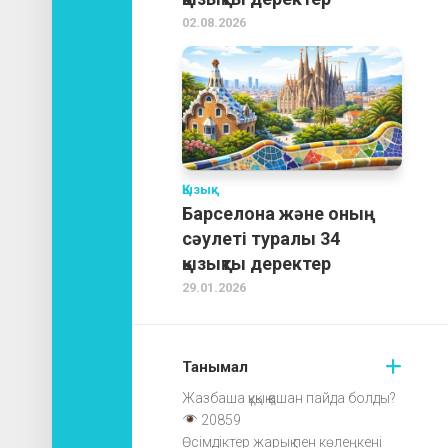
02.08.2026
Қызық
Барселона және оның
сәулеті туралы 34
қызықты деректер
29.01.2026
Танымал
Жазбаша құқық қашан пайда болды?
20859
Өсімдіктер жарық пен көлеңкені