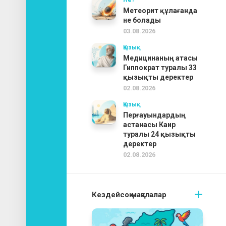
Метеорит құлағанда
не болады
03.08.2026
Қызық
Медицинаның атасы
Гиппократ туралы 33
қызықты деректер
02.08.2026
Қызық
Перғауындардың
астанасы Каир
туралы 24 қызықты
деректер
02.08.2026
Кездейсоқ мақалалар