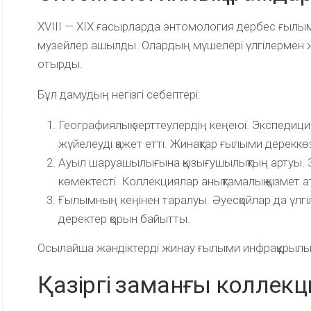
XVIII — XIX ғасырларда энтомология дербес ғылым
музейлер ашылды. Олардың мүшелері үлгілермен
отырды.
Бұл дамудың негізгі себептері:
Географиялық зерттеулердің кеңеюі. Экспедици
жүйелеуді қажет етті. Жинақтар ғылыми дереккө
Ауыл шаруашылығына қызығушылықтың артуы. Зия
көмектесті. Коллекциялар анықтамалық қызмет а
Ғылымның кеңінен таралуы. Әуесқойлар да үлг
деректер қорын байытты.
Осылайша жәндіктерді жинау ғылыми инфрақұрылым
Қазіргі заманғы коллек