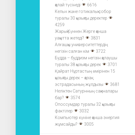
қалай түсінеді
6616
Кельн және готикалық собор
туралы 30 қызықты деректер
4259
Жарық Күннен Жерге қанша
уақытта жетеді?
3831
Алғашқы университеттердің
негізін салған кім
3722
Будда – буддизм негізін қалаушы
туралы 38 қызықты дерек
3701
Қайрат Нұртастың өмірінен 15
қызықты дерек – қазақ
эстрадасының жұлдызы
3681
Неліктен Сатурнның сақиналары
бар?
3574
Опоссумдар туралы 32 қызықты
фактілер
3032
Компьютер күніне қанша энергия
жұмсайды?
3005