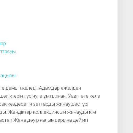
лар
ыптасуы
маңызы
рге дамып келеді. Адамдар ежелден
еліктерін түсінуге ұмтылған. Уақыт өте келе
ирек кездесетін заттарды жинау дәстүрі
лды. Жәндіктер коллекциясын жинауды кім
астап Жаңа дәуір ғалымдарына дейінгі