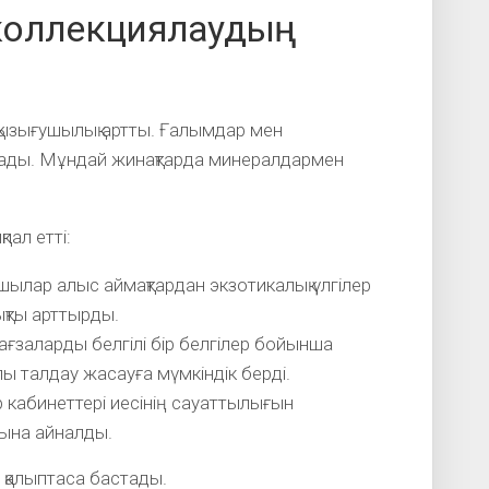
 коллекциялаудың
қызығушылық артты. Ғалымдар мен
стады. Мұндай жинақтарда минералдармен
ал етті:
тшылар алыс аймақтардан экзотикалық үлгілер
ықты арттырды.
ғзаларды белгілі бір белгілер бойынша
 талдау жасауға мүмкіндік берді.
р кабинеттері иесінің сауаттылығын
нына айналды.
і қалыптаса бастады.