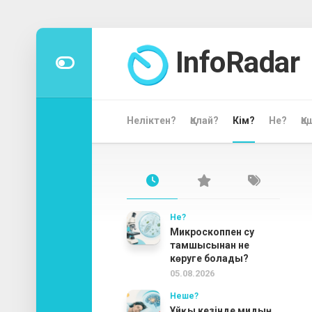
Skip
to
InfoRadar
content
Неліктен?
Қалай?
Кім?
Не?
Қа
Не?
Микроскоппен су
тамшысынан не
көруге болады?
05.08.2026
Неше?
Ұйқы кезінде мидың