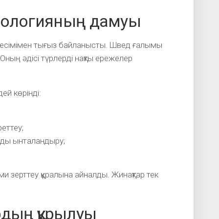
мологияның дамуы
 есімімен тығыз байланысты. Швед ғалымы
 Оның әдісі түрлерді нақты ережелер
ей көрінді:
еттеу;
рды ынталандыру;
 зерттеу құралына айналды. Жинақтар тек
рдың құрылуы