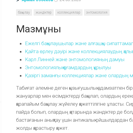
бақылау
жәндіктер
коллекциялар
энтомология
Мазмұны
Ежелгі бақылаушылар және алғашқы сипаттама
Қайта өрлеу дәуірі және коллекциялаудың қал
Карл Линней және энтомологияның дамуы
Энтомологиялық қоғамдардың құрылуы
Қазіргі заманғы коллекциялар және олардың 
Табиғат әлеміне деген қызығушылық адамзатпен бі
жануарлар мен өсімдіктерді бақылап, олардың ерекш
қарапайым бақылау жүйелеу қажеттілігіне ұласты. С
пайда болып, олардың қатарында жәндіктер де бо
бастағанын анықтау үшін антикалық ойшылдардан б
жолды қарастыру қажет.