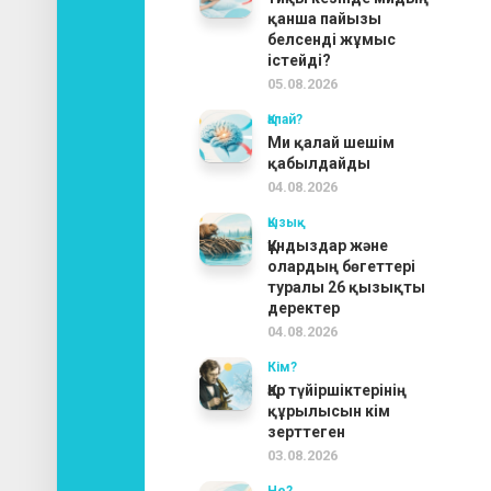
қанша пайызы
белсенді жұмыс
істейді?
05.08.2026
Қалай?
Ми қалай шешім
қабылдайды
04.08.2026
Қызық
Құндыздар және
олардың бөгеттері
туралы 26 қызықты
деректер
04.08.2026
Кім?
Қар түйіршіктерінің
құрылысын кім
зерттеген
03.08.2026
Не?