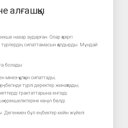
не алғашқы
екше назар аударған. Олар қазіргі
н түрлердің сипаттамасын қалдырды. Мұндай
ға болады:
н мінез-құлқын сипаттады;
еңбегінде түрлі деректер жинақтады;
еттерді трактаттарына енгізді;
 ерекшеліктеріне көңіл бөлді.
ы. Дегенмен бұл еңбектер кейін жүйелі