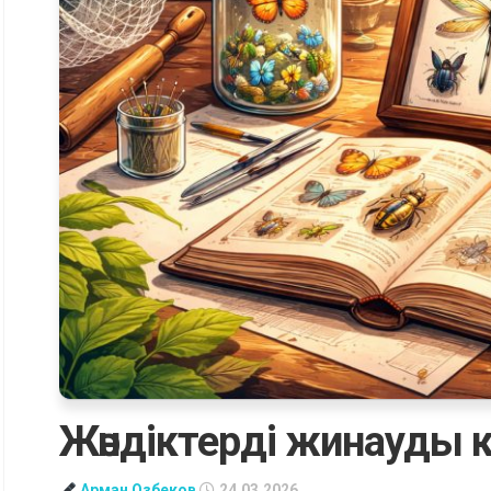
Жәндіктерді жинауды 
Арман Озбеков
24.03.2026