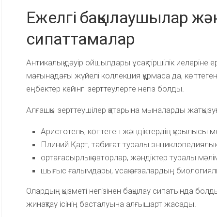
Ежелгі бақылаушылар жә
сипаттамалар
Антикалық дәуір ойшылдары ұсақ тіршілік иелеріне ер
мағынадағы жүйелі коллекция құрмаса да, көптеге
еңбектер кейінгі зерттеулерге негіз болды.
Алғашқы зерттеушілер қатарына мыналарды жатқызу
Аристотель, көптеген жәндіктердің құрылысы ме
Плиний Қарт, табиғат туралы энциклопедиялық 
ортағасырлық авторлар, жәндіктер туралы мәлім
шығыс ғалымдары, ұсақ ағзалардың биологиялық
Олардың қызметі негізінен бақылау сипатында болд
жинақтау ісінің басталуына алғышарт жасады.