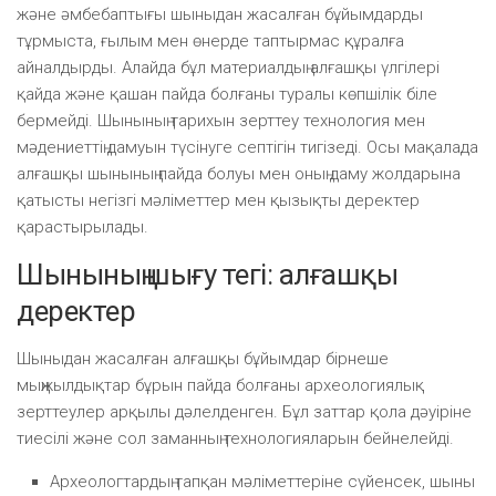
және әмбебаптығы шыныдан жасалған бұйымдарды
тұрмыста, ғылым мен өнерде таптырмас құралға
айналдырды. Алайда бұл материалдың алғашқы үлгілері
қайда және қашан пайда болғаны туралы көпшілік біле
бермейді. Шынының тарихын зерттеу технология мен
мәдениеттің дамуын түсінуге септігін тигізеді. Осы мақалада
алғашқы шынының пайда болуы мен оның даму жолдарына
қатысты негізгі мәліметтер мен қызықты деректер
қарастырылады.
Шынының шығу тегі: алғашқы
деректер
Шыныдан жасалған алғашқы бұйымдар бірнеше
мыңжылдықтар бұрын пайда болғаны археологиялық
зерттеулер арқылы дәлелденген. Бұл заттар қола дәуіріне
тиесілі және сол заманның технологияларын бейнелейді.
Археологтардың тапқан мәліметтеріне сүйенсек, шыны