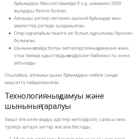
бұйымдары Месопотамияда б.з.д. шамамен 3500
жылдары белгілі болған;
Алғашқы үлгілер негізінен әшекей бұйымдар мен
амулеттер ретінде қолданылған;
Олар қарапайым пішінге ие болып, құрылымы біркелкі
болмаған;
Шынының пайда болуы металлургияның дамуына және
отқа төзімді ыдыстардың өндірісіне байланысты екені
айтылады.
Осылайша, алғашқы шыны бұйымдары көбіне сәндік
мақсатта пайдаланылған.
Технологияның дамуы және
шынының таралуы
Уақыт өте келе өндіру әдістері жетілдіріліп, сапасы мен
түрлері әртүрлі заттар жасала бастады.
Мысырлықтар мен феникяндар шыныны құю және