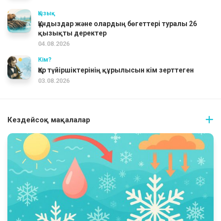
Қызық
Құндыздар және олардың бөгеттері туралы 26
қызықты деректер
04.08.2026
Кім?
Қар түйіршіктерінің құрылысын кім зерттеген
03.08.2026
Кездейсоқ мақалалар