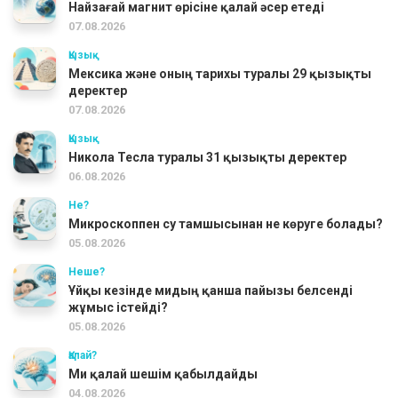
Найзағай магнит өрісіне қалай әсер етеді
07.08.2026
Қызық
Мексика және оның тарихы туралы 29 қызықты
деректер
07.08.2026
Қызық
Никола Тесла туралы 31 қызықты деректер
06.08.2026
Не?
Микроскоппен су тамшысынан не көруге болады?
05.08.2026
Неше?
Ұйқы кезінде мидың қанша пайызы белсенді
жұмыс істейді?
05.08.2026
Қалай?
Ми қалай шешім қабылдайды
04.08.2026