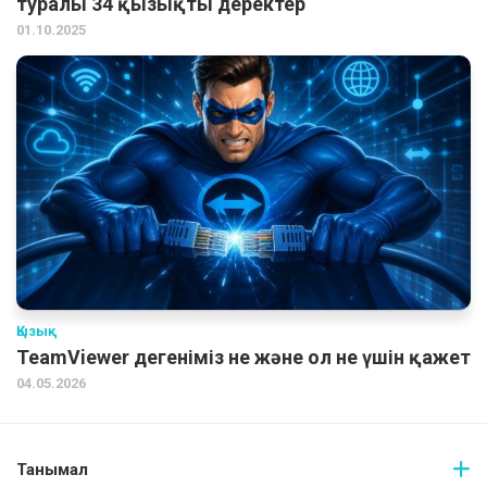
туралы 34 қызықты деректер
01.10.2025
Қызық
TeamViewer дегеніміз не және ол не үшін қажет
04.05.2026
Танымал