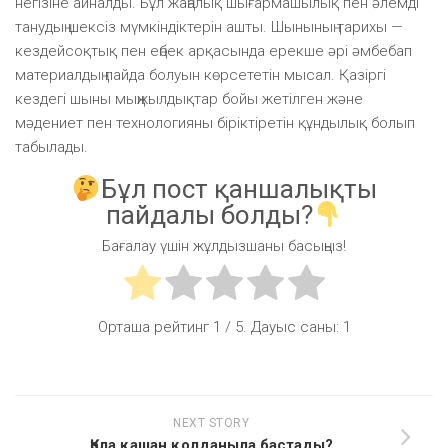
негізіне айналды. Бұл жаңалық шығармашылық пен әлемді
танудың шексіз мүмкіндіктерін ашты. Шынының тарихы —
кездейсоқтық пен еңбек арқасында ерекше әрі әмбебап
материалдың пайда болуын көрсететін мысал. Қазіргі
кездегі шыны мыңжылдықтар бойы жетілген және
мәдениет пен технологияны біріктіретін құндылық болып
табылады.
Бұл пост қаншалықты
пайдалы болды?
Бағалау үшін жұлдызшаны басыңыз!
Орташа рейтинг
1
/ 5. Дауыс саны:
1
NEXT STORY
Қола қашан қолданыла бастады?