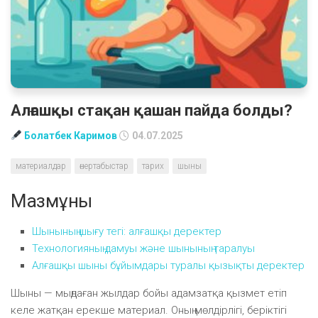
Алғашқы стақан қашан пайда болды?
Болатбек Каримов
04.07.2025
материалдар
өнертабыстар
тарих
шыны
Мазмұны
Шынының шығу тегі: алғашқы деректер
Технологияның дамуы және шынының таралуы
Алғашқы шыны бұйымдары туралы қызықты деректер
Шыны — мыңдаған жылдар бойы адамзатқа қызмет етіп
келе жатқан ерекше материал. Оның мөлдірлігі, беріктігі