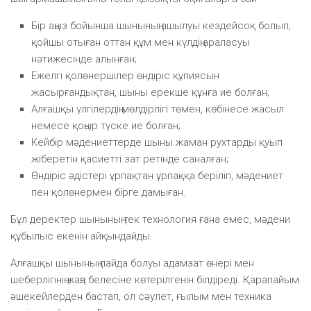
Бір аңыз бойынша шынының ашылуы кездейсоқ болып,
қойшы отыған оттан құм мен күлдің араласуы
нәтижесінде алынған;
Ежелгі қолөнершілер өндіріс құпиясын
жасырғандықтан, шыны ерекше құнға ие болған;
Алғашқы үлгілердің мөлдірлігі төмен, көбінесе жасыл
немесе қоңыр түске ие болған;
Кейбір мәдениеттерде шыны жаман рухтарды қуып
жіберетін қасиетті зат ретінде саналған;
Өндіріс әдістері ұрпақтан ұрпаққа беріліп, мәдениет
пен қолөнермен бірге дамыған.
Бұл деректер шынының тек технология ғана емес, мәдени
құбылыс екенін айқындайды.
Алғашқы шынының пайда болуы адамзат өнері мен
шеберлігінің жаңа белесіне көтерілгенін білдіреді. Қарапайым
әшекейлерден бастап, ол сәулет, ғылым мен техника