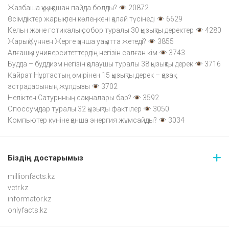
Жазбаша құқық қашан пайда болды?
20872
Өсімдіктер жарық пен көлеңкені қалай түсінеді
6629
Кельн және готикалық собор туралы 30 қызықты деректер
4280
Жарық Күннен Жерге қанша уақытта жетеді?
3855
Алғашқы университеттердің негізін салған кім
3743
Будда – буддизм негізін қалаушы туралы 38 қызықты дерек
3716
Қайрат Нұртастың өмірінен 15 қызықты дерек – қазақ
эстрадасының жұлдызы
3702
Неліктен Сатурнның сақиналары бар?
3592
Опоссумдар туралы 32 қызықты фактілер
3050
Компьютер күніне қанша энергия жұмсайды?
3034
Біздің достарымыз
millionfacts.kz
vctr.kz
informator.kz
onlyfacts.kz