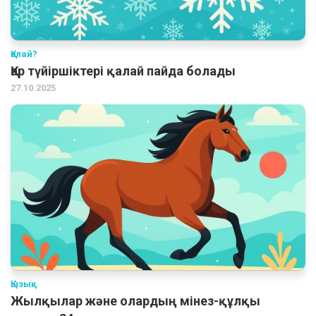
Қалай?
Қар түйіршіктері қалай пайда болады
27.10.2025
Қызық
Жылқылар және олардың мінез-құлқы