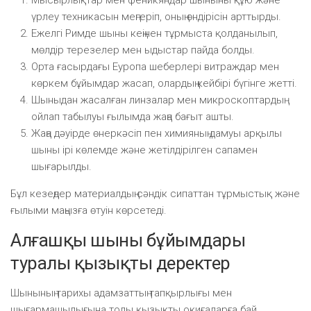
үрлеу техникасын меңгеріп, оның өндірісін арттырды.
Ежелгі Римде шыны кеңінен тұрмыста қолданылып,
мөлдір терезелер мен ыдыстар пайда болды.
Орта ғасырдағы Еуропа шеберлері витраждар мен
көркем бұйымдар жасап, олардың кейбірі бүгінге жетті.
Шыныдан жасалған линзалар мен микроскоптардың
ойлап табылуы ғылымда жаңа бағыт ашты.
Жаңа дәуірде өнеркәсіп пен химияның дамуы арқылы
шыны ірі көлемде және жетілдірілген сапамен
шығарылды.
Бұл кезеңдер материалдың сәндік сипаттан тұрмыстық және
ғылыми маңызға өтуін көрсетеді.
Алғашқы шыны бұйымдары
туралы қызықты деректер
Шынының тарихы адамзаттың тапқырлығы мен
шығармашылығына толы қызықты оқиғаларға бай.