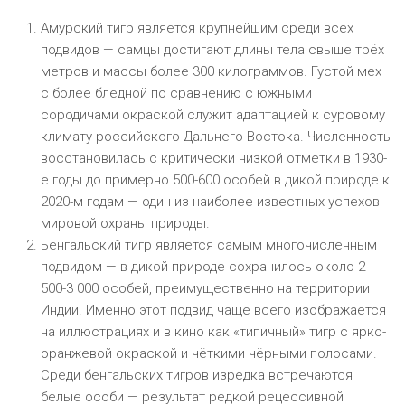
Амурский тигр является крупнейшим среди всех
подвидов — самцы достигают длины тела свыше трёх
метров и массы более 300 килограммов. Густой мех
с более бледной по сравнению с южными
сородичами окраской служит адаптацией к суровому
климату российского Дальнего Востока. Численность
восстановилась с критически низкой отметки в 1930-
е годы до примерно 500-600 особей в дикой природе к
2020-м годам — один из наиболее известных успехов
мировой охраны природы.
Бенгальский тигр является самым многочисленным
подвидом — в дикой природе сохранилось около 2
500-3 000 особей, преимущественно на территории
Индии. Именно этот подвид чаще всего изображается
на иллюстрациях и в кино как «типичный» тигр с ярко-
оранжевой окраской и чёткими чёрными полосами.
Среди бенгальских тигров изредка встречаются
белые особи — результат редкой рецессивной