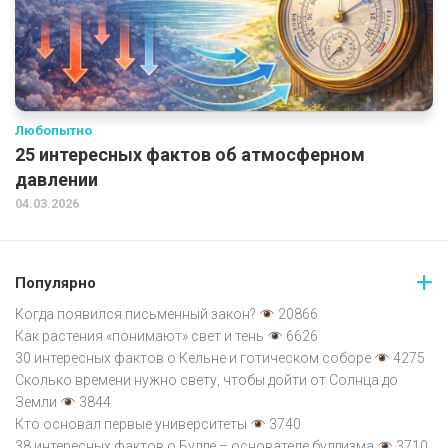
Любопытно
25 интересных фактов об атмосферном
давлении
04.03.2026
Популярно
Когда появился письменный закон?
20866
Как растения «понимают» свет и тень
6626
30 интересных фактов о Кельне и готическом соборе
4275
Сколько времени нужно свету, чтобы дойти от Солнца до
Земли
3844
Кто основал первые университеты
3740
38 интересных фактов о Будде – основателе буддизма
3710