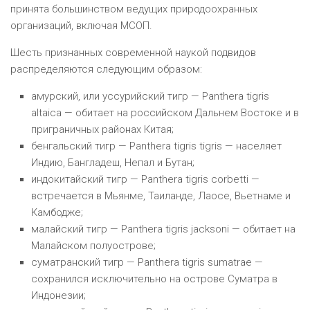
принята большинством ведущих природоохранных
организаций, включая МСОП.
Шесть признанных современной наукой подвидов
распределяются следующим образом:
амурский, или уссурийский тигр — Panthera tigris
altaica — обитает на российском Дальнем Востоке и в
приграничных районах Китая;
бенгальский тигр — Panthera tigris tigris — населяет
Индию, Бангладеш, Непал и Бутан;
индокитайский тигр — Panthera tigris corbetti —
встречается в Мьянме, Таиланде, Лаосе, Вьетнаме и
Камбодже;
малайский тигр — Panthera tigris jacksoni — обитает на
Малайском полуострове;
суматранский тигр — Panthera tigris sumatrae —
сохранился исключительно на острове Суматра в
Индонезии;