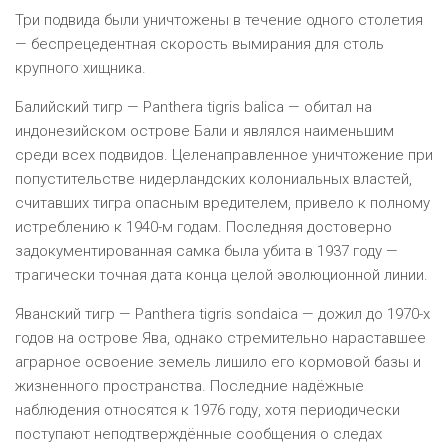
Три подвида были уничтожены в течение одного столетия
— беспрецедентная скорость вымирания для столь
крупного хищника.
Балийский тигр — Panthera tigris balica — обитал на
индонезийском острове Бали и являлся наименьшим
среди всех подвидов. Целенаправленное уничтожение при
попустительстве нидерландских колониальных властей,
считавших тигра опасным вредителем, привело к полному
истреблению к 1940-м годам. Последняя достоверно
задокументированная самка была убита в 1937 году —
трагически точная дата конца целой эволюционной линии.
Яванский тигр — Panthera tigris sondaica — дожил до 1970-х
годов на острове Ява, однако стремительно нараставшее
аграрное освоение земель лишило его кормовой базы и
жизненного пространства. Последние надёжные
наблюдения относятся к 1976 году, хотя периодически
поступают неподтверждённые сообщения о следах