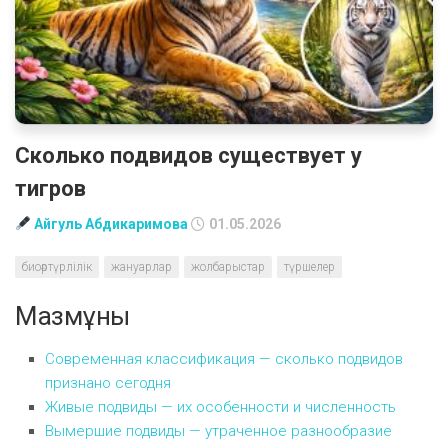
Сколько подвидов существует у
тигров
Айгуль Абдикаримова
01.05.2026
биоәртүрлілік
жануарлар
жолбарыстар
түршелер
Мазмұны
Современная классификация — сколько подвидов
признано сегодня
Живые подвиды — их особенности и численность
Вымершие подвиды — утраченное разнообразие