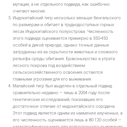
мутации, а не отдельного подвида, как ошибочно
считают многие.
Индокитайский тигр несколько меньше бенгальского
по размерам и обитает в труднодоступных горных
лесах Индокитайского полуострова. Численность
этого подвида оценивается примерно в 350-450
особей в дикой природе, однако точные данные
затруднены из-за скрытности животных и сложного
рельефа среды обитания. Браконьерство и утрата
лесного покрова под воздействием
сельскохозяйственного освоения остаются
главными угрозами для его выживания.
Малайский тигр был выделен в отдельный подвид
сравнительно недавно — лишь в 2004 году после
генетических исследований, показавших его
достаточное отличие от индокитайского сородича.
Этот подвид является одним из наименее изученных, а
его численность оценивается лишь в 80-120 особей —
катастрофически мало для долгосрочного выживания