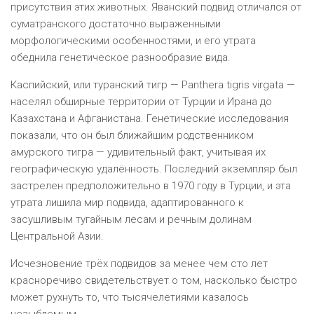
присутствия этих животных. Яванский подвид отличался от
суматранского достаточно выраженными
морфологическими особенностями, и его утрата
обеднила генетическое разнообразие вида.
Каспийский, или туранский тигр — Panthera tigris virgata —
населял обширные территории от Турции и Ирана до
Казахстана и Афганистана. Генетические исследования
показали, что он был ближайшим родственником
амурского тигра — удивительный факт, учитывая их
географическую удалённость. Последний экземпляр был
застрелен предположительно в 1970 году в Турции, и эта
утрата лишила мир подвида, адаптированного к
засушливым тугайным лесам и речным долинам
Центральной Азии.
Исчезновение трёх подвидов за менее чем сто лет
красноречиво свидетельствует о том, насколько быстро
может рухнуть то, что тысячелетиями казалось
незыблемым.