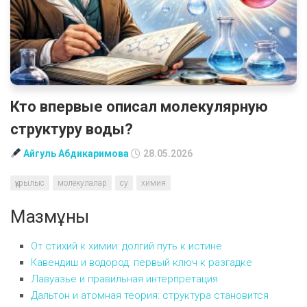
Кто впервые описал молекулярную
структуру воды?
Айгуль Абдикаримова
28.05.2026
құрылыс
молекулалар
су
химия
Мазмұны
От стихий к химии: долгий путь к истине
Кавендиш и водород: первый ключ к разгадке
Лавуазье и правильная интерпретация
Дальтон и атомная теория: структура становится