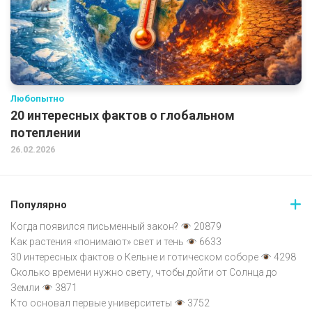
Любопытно
20 интересных фактов о глобальном
потеплении
26.02.2026
Популярно
Когда появился письменный закон?
20879
Как растения «понимают» свет и тень
6633
30 интересных фактов о Кельне и готическом соборе
4298
Сколько времени нужно свету, чтобы дойти от Солнца до
Земли
3871
Кто основал первые университеты
3752