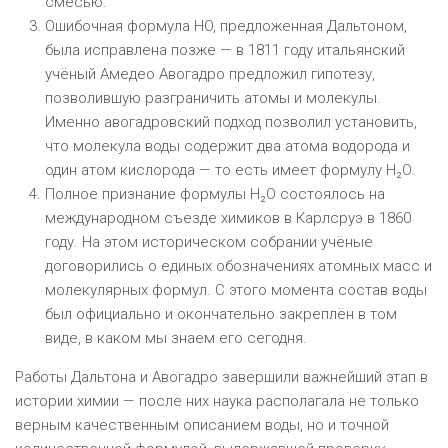
смесью.
Ошибочная формула HO, предложенная Дальтоном,
была исправлена позже — в 1811 году итальянский
учёный Амедео Авогадро предложил гипотезу,
позволившую разграничить атомы и молекулы.
Именно авогадровский подход позволил установить,
что молекула воды содержит два атома водорода и
один атом кислорода — то есть имеет формулу H₂O.
Полное признание формулы H₂O состоялось на
международном съезде химиков в Карлсруэ в 1860
году. На этом историческом собрании учёные
договорились о единых обозначениях атомных масс и
молекулярных формул. С этого момента состав воды
был официально и окончательно закреплён в том
виде, в каком мы знаем его сегодня.
Работы Дальтона и Авогадро завершили важнейший этап в
истории химии — после них наука располагала не только
верным качественным описанием воды, но и точной