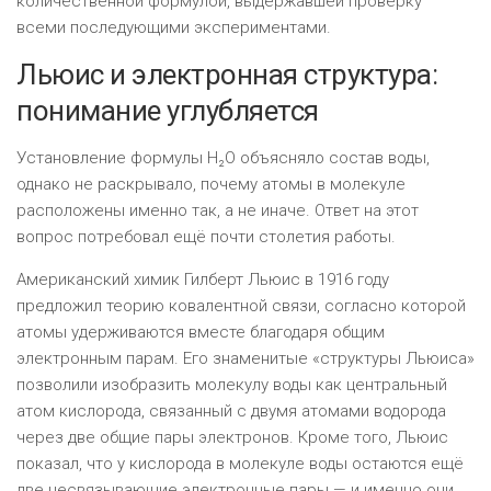
количественной формулой, выдержавшей проверку
всеми последующими экспериментами.
Льюис и электронная структура:
понимание углубляется
Установление формулы H₂O объясняло состав воды,
однако не раскрывало, почему атомы в молекуле
расположены именно так, а не иначе. Ответ на этот
вопрос потребовал ещё почти столетия работы.
Американский химик Гилберт Льюис в 1916 году
предложил теорию ковалентной связи, согласно которой
атомы удерживаются вместе благодаря общим
электронным парам. Его знаменитые «структуры Льюиса»
позволили изобразить молекулу воды как центральный
атом кислорода, связанный с двумя атомами водорода
через две общие пары электронов. Кроме того, Льюис
показал, что у кислорода в молекуле воды остаются ещё
две несвязывающие электронные пары — и именно они