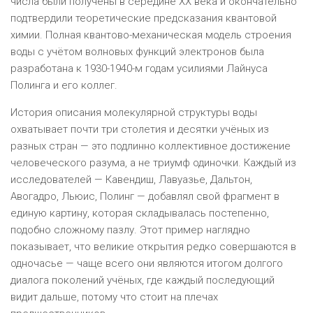
числа были получены в середине XX века и окончательно
подтвердили теоретические предсказания квантовой
химии. Полная квантово-механическая модель строения
воды с учётом волновых функций электронов была
разработана к 1930-1940-м годам усилиями Лайнуса
Полинга и его коллег.
История описания молекулярной структуры воды
охватывает почти три столетия и десятки учёных из
разных стран — это подлинно коллективное достижение
человеческого разума, а не триумф одиночки. Каждый из
исследователей — Кавендиш, Лавуазье, Дальтон,
Авогадро, Льюис, Полинг — добавлял свой фрагмент в
единую картину, которая складывалась постепенно,
подобно сложному пазлу. Этот пример наглядно
показывает, что великие открытия редко совершаются в
одночасье — чаще всего они являются итогом долгого
диалога поколений учёных, где каждый последующий
видит дальше, потому что стоит на плечах