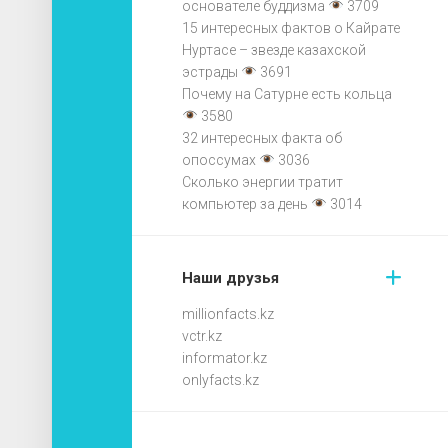
основателе буддизма
3709
15 интересных фактов о Кайрате
Нуртасе – звезде казахской
эстрады
3691
Почему на Сатурне есть кольца
3580
32 интересных факта об
опоссумах
3036
Сколько энергии тратит
компьютер за день
3014
Наши друзья
millionfacts.kz
vctr.kz
informator.kz
onlyfacts.kz