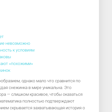
ет
ние невозможно
ность к условиям
аковы
вают «похожими»
жинок
образием, однако мало что сравнится по
дая снежинка в мире уникальна. Это
ора — слишком красивое, чтобы оказаться
и математика полностью подтверждают
нием скрывается захватывающая история о