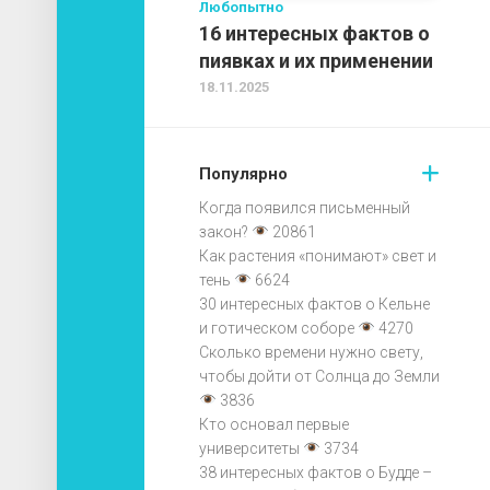
Любопытно
16 интересных фактов о
пиявках и их применении
18.11.2025
Популярно
Когда появился письменный
закон?
20861
Как растения «понимают» свет и
тень
6624
30 интересных фактов о Кельне
и готическом соборе
4270
Сколько времени нужно свету,
чтобы дойти от Солнца до Земли
3836
Кто основал первые
университеты
3734
38 интересных фактов о Будде –