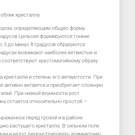
облик кристалла.
тором, определяющим общую форму
 градусов Цельсия формируются тонкие
с 3 до минус 8 градусов образуются
радусах возникают наиболее ветвистые и
 соответствуют хрестоматийному образу
 кристалла и степень его ветвистости. При
лл активно ветвится и приобретает сложную
алей. При низкой влажности рост
нка остаётся относительно простой —
.
ыраженное перед грозой и в районе
цию растущего кристалла. В сильном поле
зом и могут демонстрировать асимметрию,