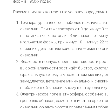
форм в 1950-х годах.
Рассмотрим, как конкретные условия определяют 
Температура является наиболее важным фак
снежинки. При температурах от 0 до минус 3
пластинчатые кристаллы. В диапазоне от мину
игольчатые формы, при минус 10 — минус 22 г
сложные дендритные кристаллы — именно они
снежинки.
Влажность воздуха определяет скорость роста
высокой влажности рост идёт быстро, криста
фрактальную форму с множеством мелких дет
замедляется, ветвление минимально, и снежи
приближённой к правильному шестиугольнику
Электрическое поле в атмосфере, особенно в
грозовых облаков, заметно влияет на ориента
снежинки ориентируются определённым обра