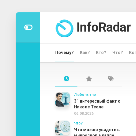
Перейти
к
InfoRadar
содержанию
Почему?
Как?
Кто?
Что?
Ко
Любопытно
31 интересный факт о
Николе Тесле
06.08.2026
Что?
Что можно увидеть в
микроскоп в капле