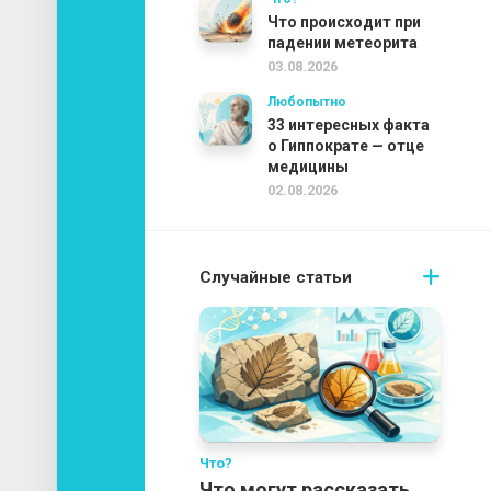
Что происходит при
падении метеорита
03.08.2026
Любопытно
33 интересных факта
о Гиппократе — отце
медицины
02.08.2026
Случайные статьи
Что?
Что могут рассказать