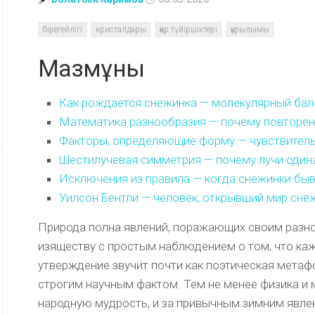
бірегейлігі
кристалдары
қар түйіршіктері
құрылымы
Мазмұны
Как рождается снежинка — молекулярный бал
Математика разнообразия — почему повторе
Факторы, определяющие форму — чувствитель
Шестилучевая симметрия — почему лучи один
Исключения из правила — когда снежинки бы
Уилсон Бентли — человек, открывший мир сне
Природа полна явлений, поражающих своим разно
изяществу с простым наблюдением о том, что каж
утверждение звучит почти как поэтическая метаф
строгим научным фактом. Тем не менее физика 
народную мудрость, и за привычным зимним явле