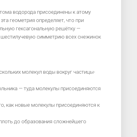
тома водорода присоединены к атому
 эта геометрия определяет, что при
ильную гексагональную решётку —
 шестилучевую симметрию всех снежинок
скольких молекул воды вокруг частицы-
ольника — туда молекулы присоединяются
го, как новые молекулы присоединяются к
 вплоть до образования сложнейшего