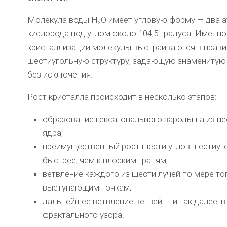
Молекула воды H₂O имеет угловую форму — два а
кислорода под углом около 104,5 градуса. Именно
кристаллизации молекулы выстраиваются в прав
шестиугольную структуру, задающую знаменитую
без исключения.
Рост кристалла происходит в несколько этапов:
образование гексагонального зародыша из не
ядра;
преимущественный рост шести углов шестиуг
быстрее, чем к плоским граням;
ветвление каждого из шести лучей по мере то
выступающим точкам;
дальнейшее ветвление ветвей — и так далее,
фрактального узора.